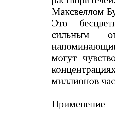
Максвеллом Бу
Это бесцве
сильным от
напоминающим
могут чувств
концентрац
миллионов час
Применение