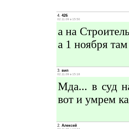
4.
426
02.11.09 в 15:50
а на Строитель
а 1 ноября там
3.
вип
02.11.09 в 15:18
Мда... в суд н
вот и умрем к
2.
Алексей