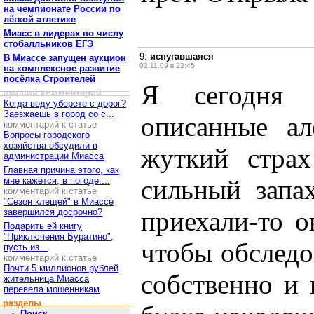
на чемпионате России по
лёгкой атлетике
Миасс в лидерах по числу
стобалльников ЕГЭ
9.
испугавшаяся
В Миассе запущен аукцион
02.11.09 в 22:45
на комплексное развитие
посёлка Строителей
Я сегодня 
лучший комментарий
Когда воду уберете с дорог?
Заезжаешь в город со с...
описанные ал
комментарий к статье
Вопросы городского
хозяйства обсудили в
жуткий страх
администрации Миасса
Главная причина этого, как
сильный запах
мне кажется, в погоде....
комментарий к статье
"Сезон клещей" в Миассе
приехали-то о
завершился досрочно?
Подарить ей книгу
"Приключения Буратино",
чтобы обследо
пусть из...
комментарий к статье
Почти 5 миллионов рублей
собственно и 
жительница Миасса
перевела мошенникам
разделы
Поиск