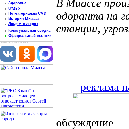
В Миассе прои
Здоровье
Отдых
одоранта на г
По материалам СМИ
История Миасса
Людям о людях
станции, угро
Коммунальная сводка
Официальный вестник
мы в соцсетях
реклама н
обсуждение