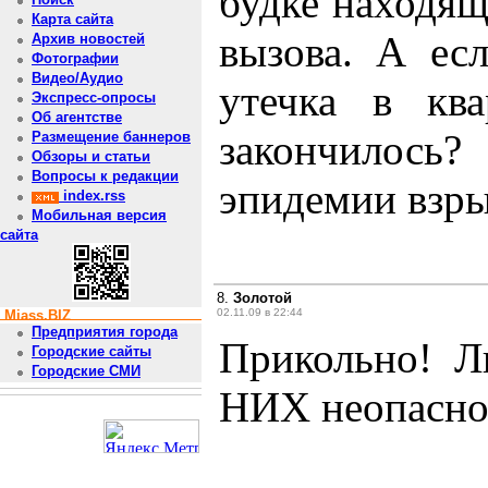
будке находящ
Карта сайта
вызова. А ес
Архив новостей
Фотографии
Видео/Аудио
утечка в кв
Экспресс-опросы
Об агентстве
закончилос
Размещение баннеров
Обзоры и статьи
Вопросы к редакции
эпидемии взры
index.rss
Мобильная версия
сайта
8.
Золотой
02.11.09 в 22:44
Miass.BIZ
Предприятия города
Прикольно! Л
Городские сайты
Городские СМИ
НИХ неопасно