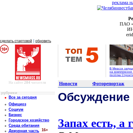
реклама н
Р
ПАО «
ИН
er
|
сделать стартовой
обновить
В Миассе запущ
на комплексное
посёлка Строит
На сайте
284
читателя
Новости
Фоторепортаж
рубрики
Обсуждение
Все за сегодня
Официоз
Социум
Бизнес
Запах есть, а г
Городское хозяйство
Среда обитания
16+
Дежурная часть