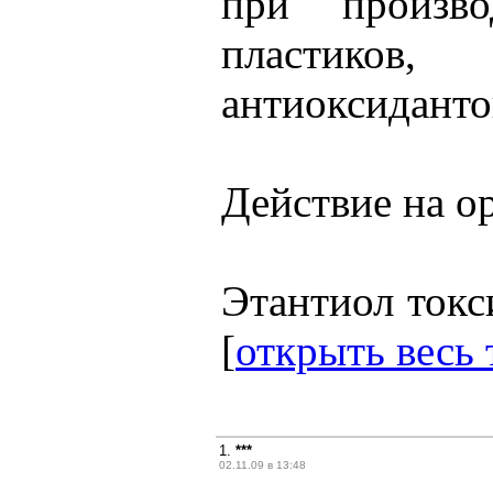
при произво
пластико
антиоксиданто
Действие на о
Этантиол токси
[
открыть весь 
1.
***
02.11.09 в 13:48