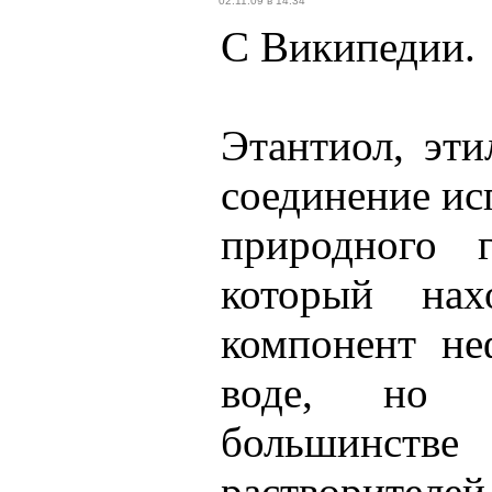
02.11.09 в 14:34
С Википедии.
Этантиол, эти
соединение ис
природного 
который нах
компонент не
воде, но 
большинс
растворителе