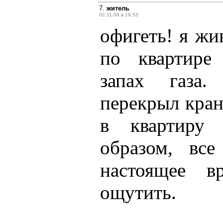
7.
житель
02.11.09 в 19:53
офигеть! я жив
по квартире
запах газа.
перекрыл кран
в квартиру 
образом, вс
настоящее 
ощутить.