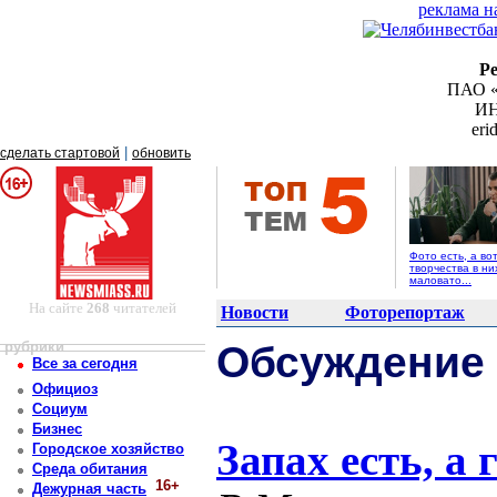
реклама н
Р
ПАО «
ИН
er
|
сделать стартовой
обновить
Фото есть, а во
творчества в ни
маловато...
На сайте
268
читателей
Новости
Фоторепортаж
рубрики
Обсуждение
Все за сегодня
Официоз
Социум
Бизнес
Запах есть, а г
Городское хозяйство
Среда обитания
16+
Дежурная часть