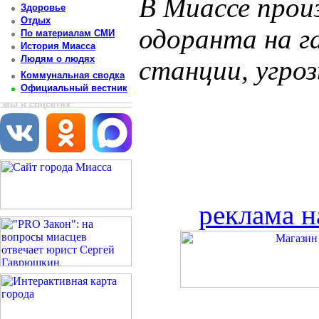
В Миассе прои
Здоровье
Отдых
одоранта на г
По материалам СМИ
История Миасса
Людям о людях
станции, угро
Коммунальная сводка
Официальный вестник
мы в соцсетях
реклама н