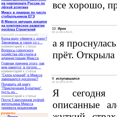
все хорошо, пр
на чемпионате России по
лёгкой атлетике
Миасс в лидерах по числу
стобалльников ЕГЭ
В Миассе запущен аукцион
на комплексное развитие
10.
Ирен
посёлка Строителей
03.11.09 в 00:21
лучший комментарий
Когда воду уберете с дорог?
а я проснулась
Заезжаешь в город со с...
комментарий к статье
Вопросы городского
прёт. Открыла 
хозяйства обсудили в
администрации Миасса
Главная причина этого, как
мне кажется, в погоде....
комментарий к статье
"Сезон клещей" в Миассе
9.
испугавшаяся
завершился досрочно?
02.11.09 в 22:45
Подарить ей книгу
"Приключения Буратино",
Я сегодня 
пусть из...
комментарий к статье
Почти 5 миллионов рублей
описанные ал
жительница Миасса
перевела мошенникам
жуткий страх
разделы
Поиск