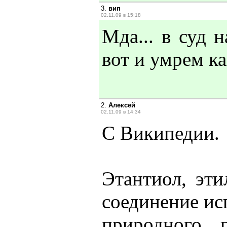
3.
вип
02.11.09 в 15:18
Мда... в суд н
вот и умрем к
2.
Алексей
02.11.09 в 14:34
С Википедии.
Этантиол, эти
соединение ис
природного 