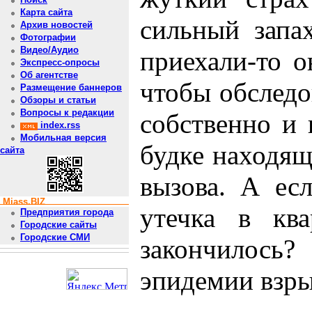
Карта сайта
сильный запах
Архив новостей
Фотографии
Видео/Аудио
приехали-то о
Экспресс-опросы
Об агентстве
чтобы обследо
Размещение баннеров
Обзоры и статьи
Вопросы к редакции
собственно и 
index.rss
Мобильная версия
будке находящ
сайта
вызова. А ес
Miass.BIZ
утечка в кв
Предприятия города
Городские сайты
Городские СМИ
закончилос
эпидемии взры