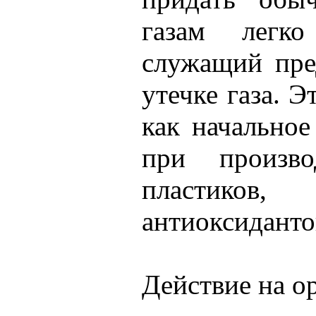
газам легко
служащий пре
утечке газа. Э
как начально
при произво
пластико
антиоксиданто
Действие на о