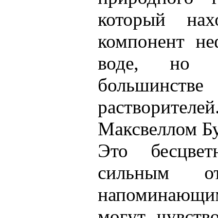
который нах
компонент не
воде, но 
большинс
растворителе
Максвеллом Бу
Это бесцве
сильным от
напоминающим
могут чувств