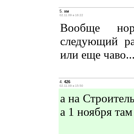
5.
хм
02.11.09 в 16:22
Вообще нор
следующий ра
или еще чаво..
4.
426
02.11.09 в 15:50
а на Строитель
а 1 ноября там