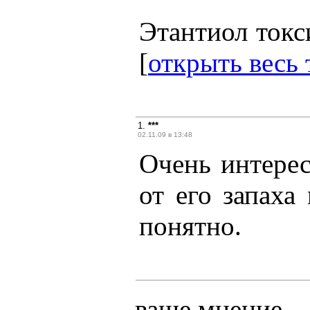
Этантиол токси
[
открыть весь 
1.
***
02.11.09 в 13:48
Очень интерес
от его запаха
понятно.
ваше мнение