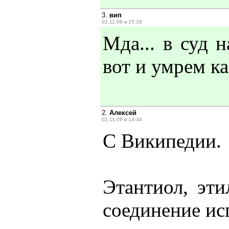
3.
вип
02.11.09 в 15:18
Мда... в суд н
вот и умрем к
2.
Алексей
02.11.09 в 14:34
С Википедии.
Этантиол, эти
соединение ис