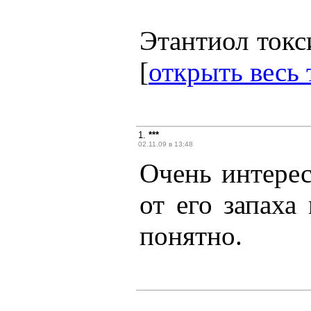
Этантиол токси
[
открыть весь 
1.
***
02.11.09 в 13:48
Очень интерес
от его запаха
понятно.