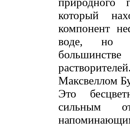
природного 
который нах
компонент не
воде, но 
большинс
растворителе
Максвеллом Бу
Это бесцве
сильным от
напоминающим