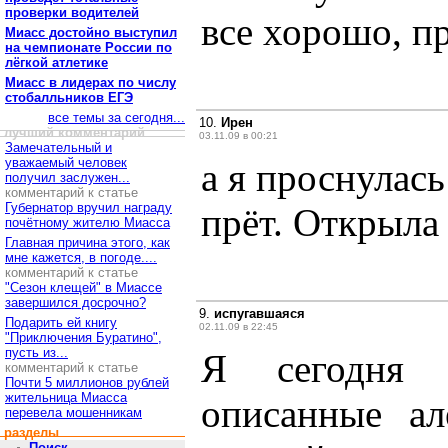
проверки водителей
все хорошо, пр
Миасс достойно выступил
на чемпионате России по
лёгкой атлетике
Миасс в лидерах по числу
стобалльников ЕГЭ
все темы за сегодня...
10.
Ирен
лучший комментарий
03.11.09 в 00:21
Замечательный и
уважаемый человек
а я проснулась
получил заслужен...
комментарий к статье
Губернатор вручил награду
прёт. Открыла 
почётному жителю Миасса
Главная причина этого, как
мне кажется, в погоде....
комментарий к статье
"Сезон клещей" в Миассе
завершился досрочно?
9.
испугавшаяся
Подарить ей книгу
02.11.09 в 22:45
"Приключения Буратино",
пусть из...
Я сегодня 
комментарий к статье
Почти 5 миллионов рублей
жительница Миасса
описанные ал
перевела мошенникам
разделы
Поиск