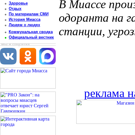
В Миассе прои
Здоровье
Отдых
одоранта на г
По материалам СМИ
История Миасса
Людям о людях
станции, угро
Коммунальная сводка
Официальный вестник
мы в соцсетях
реклама н