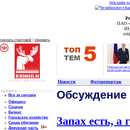
реклама н
Р
ПАО «
ИН
er
|
сделать стартовой
обновить
Губернатор вру
почётному жит
На сайте
354
читателя
Новости
Фоторепортаж
рубрики
Обсуждение
Все за сегодня
Официоз
Социум
Бизнес
Запах есть, а г
Городское хозяйство
Среда обитания
16+
Дежурная часть