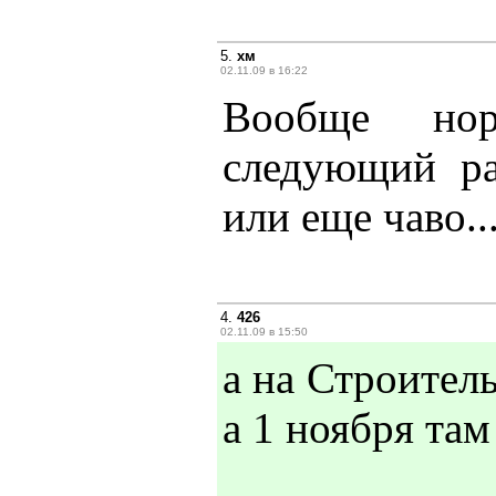
5.
хм
02.11.09 в 16:22
Вообще нор
следующий ра
или еще чаво..
4.
426
02.11.09 в 15:50
а на Строитель
а 1 ноября там