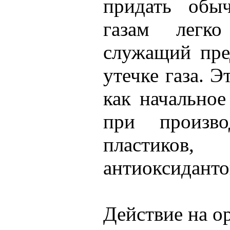
придать обы
газам легко
служащий пре
утечке газа. Э
как начально
при произво
пластико
антиоксиданто
Действие на о