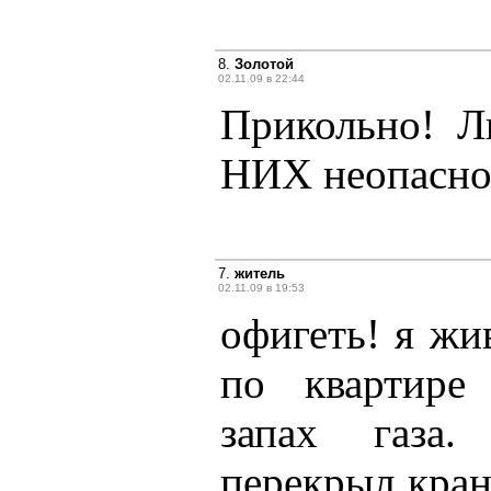
8.
Золотой
02.11.09 в 22:44
Прикольно! Л
НИХ неопасно
7.
житель
02.11.09 в 19:53
офигеть! я жив
по квартире
запах газа.
перекрыл кран