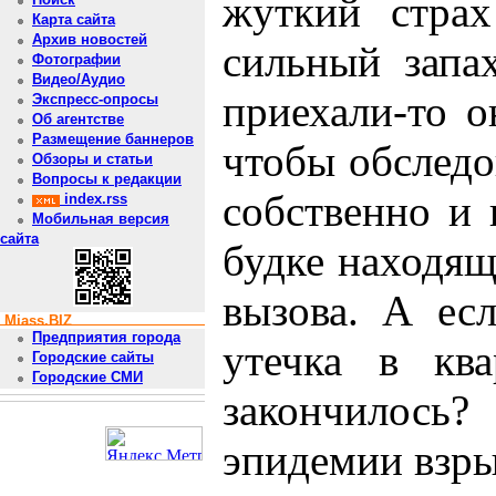
жуткий страх
Карта сайта
Архив новостей
сильный запах
Фотографии
Видео/Аудио
приехали-то о
Экспресс-опросы
Об агентстве
Размещение баннеров
чтобы обследо
Обзоры и статьи
Вопросы к редакции
собственно и 
index.rss
Мобильная версия
сайта
будке находящ
вызова. А ес
Miass.BIZ
Предприятия города
утечка в кв
Городские сайты
Городские СМИ
закончилос
эпидемии взры