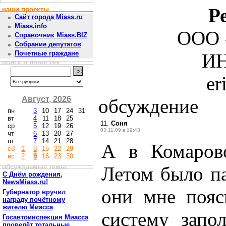
Р
наши проекты
Сайт города Miass.ru
Miass.info
ООО 
Справочник Miass.BIZ
Собрание депутатов
Почетные граждане
ИН
поиск в новостях
er
Август, 2026
обсуждение
пн
3
10
17
24
31
вт
4
11
18
25
11.
Соня
ср
5
12
19
26
03.11.09 в 19:43
чт
6
13
20
27
пт
7
14
21
28
А в Комаров
сб
1
8
15
22
29
вс
2
9
16
23
30
обсуждаемые темы
Летом было пар
С Днём рождения,
NewsMiass.ru!
они мне пояс
Губернатор вручил
награду почётному
жителю Миасса
систему запол
Госавтоинспекция Миасса
проведёт тотальные