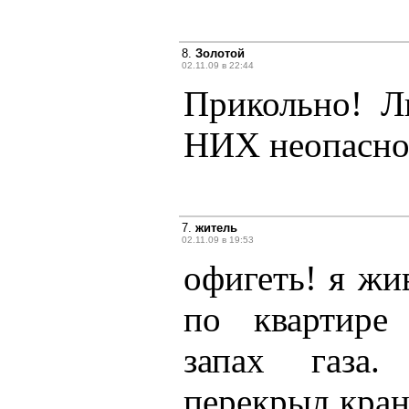
8.
Золотой
02.11.09 в 22:44
Прикольно! Л
НИХ неопасно
7.
житель
02.11.09 в 19:53
офигеть! я жив
по квартире
запах газа.
перекрыл кран