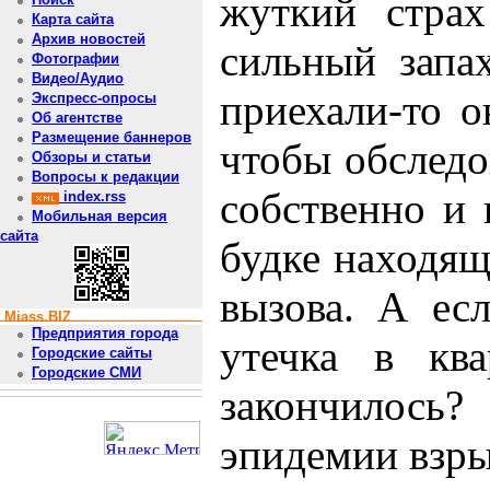
жуткий страх
Карта сайта
Архив новостей
сильный запах
Фотографии
Видео/Аудио
приехали-то о
Экспресс-опросы
Об агентстве
Размещение баннеров
чтобы обследо
Обзоры и статьи
Вопросы к редакции
собственно и 
index.rss
Мобильная версия
сайта
будке находящ
вызова. А ес
Miass.BIZ
Предприятия города
утечка в кв
Городские сайты
Городские СМИ
закончилос
эпидемии взры