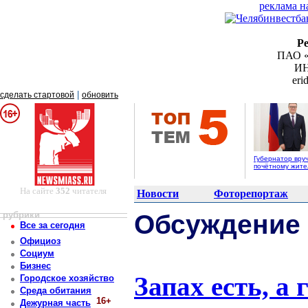
реклама н
Р
ПАО «
ИН
er
|
сделать стартовой
обновить
Губернатор вру
почётному жит
На сайте
352
читателя
Новости
Фоторепортаж
рубрики
Обсуждение
Все за сегодня
Официоз
Социум
Бизнес
Запах есть, а г
Городское хозяйство
Среда обитания
16+
Дежурная часть