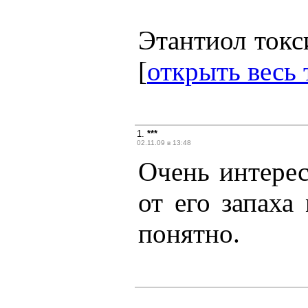
Этантиол токси
[
открыть весь 
1.
***
02.11.09 в 13:48
Очень интерес
от его запаха
понятно.