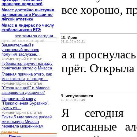
проверки водителей
все хорошо, пр
Миасс достойно выступил
на чемпионате России по
лёгкой атлетике
Миасс в лидерах по числу
стобалльников ЕГЭ
все темы за сегодня...
10.
Ирен
лучший комментарий
03.11.09 в 00:21
Замечательный и
уважаемый человек
а я проснулась
получил заслужен...
комментарий к статье
Губернатор вручил награду
прёт. Открыла 
почётному жителю Миасса
Главная причина этого, как
мне кажется, в погоде....
комментарий к статье
"Сезон клещей" в Миассе
завершился досрочно?
9.
испугавшаяся
Подарить ей книгу
02.11.09 в 22:45
"Приключения Буратино",
пусть из...
Я сегодня 
комментарий к статье
Почти 5 миллионов рублей
жительница Миасса
описанные ал
перевела мошенникам
разделы
Поиск