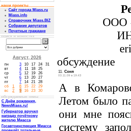
Р
наши проекты
Сайт города Miass.ru
Miass.info
ООО 
Справочник Miass.BIZ
Собрание депутатов
Почетные граждане
ИН
поиск в новостях
er
Август, 2026
обсуждение
пн
3
10
17
24
31
вт
4
11
18
25
11.
Соня
ср
5
12
19
26
03.11.09 в 19:43
чт
6
13
20
27
пт
7
14
21
28
А в Комаров
сб
1
8
15
22
29
вс
2
9
16
23
30
обсуждаемые темы
Летом было пар
С Днём рождения,
NewsMiass.ru!
они мне пояс
Губернатор вручил
награду почётному
жителю Миасса
систему запол
Госавтоинспекция Миасса
проведёт тотальные