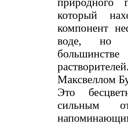
природного 
который нах
компонент не
воде, но 
большинс
растворителе
Максвеллом Бу
Это бесцве
сильным от
напоминающим