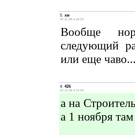
5.
хм
02.11.09 в 16:22
Вообще нор
следующий ра
или еще чаво..
4.
426
02.11.09 в 15:50
а на Строитель
а 1 ноября там