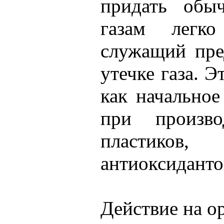
придать обы
газам легко
служащий пре
утечке газа. Э
как начально
при произво
пластико
антиоксиданто
Действие на о