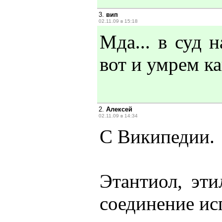
3.
вип
02.11.09 в 15:18
Мда... в суд н
вот и умрем к
2.
Алексей
02.11.09 в 14:34
С Википедии.
Этантиол, эти
соединение ис