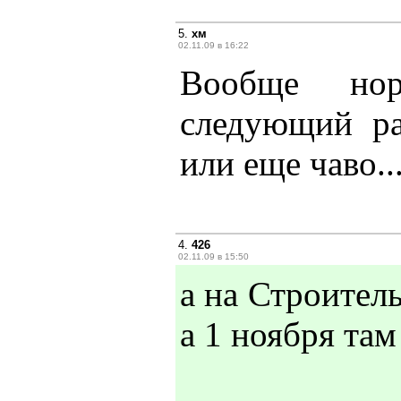
5.
хм
02.11.09 в 16:22
Вообще нор
следующий ра
или еще чаво..
4.
426
02.11.09 в 15:50
а на Строитель
а 1 ноября там