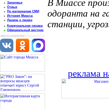
В Миассе прои
Здоровье
Отдых
одоранта на г
По материалам СМИ
История Миасса
Людям о людях
станции, угро
Коммунальная сводка
Официальный вестник
мы в соцсетях
реклама н