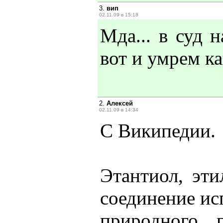
3.
вип
02.11.09 в 15:18
Мда... в суд н
вот и умрем к
2.
Алексей
02.11.09 в 14:34
С Википедии.
Этантиол, эти
соединение ис
природного 