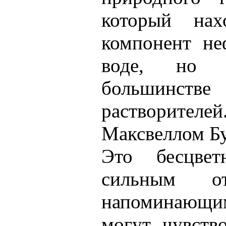
который нах
компонент не
воде, но 
большинс
растворителе
Максвеллом Бу
Это бесцве
сильным от
напоминающим
могут чувств