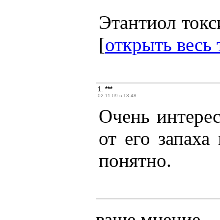
Этантиол токси
[
открыть весь 
1.
***
02.11.09 в 13:48
Очень интерес
от его запаха
понятно.
ваше мнение