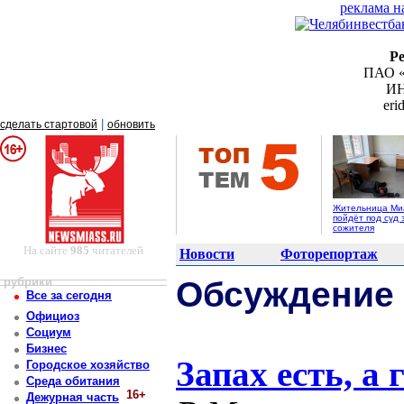
реклама н
Р
ПАО «
ИН
er
|
сделать стартовой
обновить
Жительница Ми
пойдёт под суд 
сожителя
На сайте
985
читателей
Новости
Фоторепортаж
рубрики
Обсуждение
Все за сегодня
Официоз
Социум
Бизнес
Запах есть, а г
Городское хозяйство
Среда обитания
16+
Дежурная часть