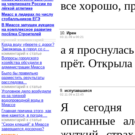
все хорошо, пр
на чемпионате России по
лёгкой атлетике
Миасс в лидерах по числу
стобалльников ЕГЭ
В Миассе запущен аукцион
на комплексное развитие
10.
Ирен
посёлка Строителей
03.11.09 в 00:21
лучший комментарий
Когда воду уберете с дорог?
а я проснулась
Заезжаешь в город со с...
комментарий к статье
Вопросы городского
прёт. Открыла 
хозяйства обсудили в
администрации Миасса
Было бы правильно
разместить результаты
расследова...
комментарий к статье
9.
испугавшаяся
Уголовное дело возбудили
02.11.09 в 22:45
из-за грязной
водопроводной воды в
Я сегодня 
Миассе
Главная причина этого, как
мне кажется, в погоде....
описанные ал
комментарий к статье
"Сезон клещей" в Миассе
завершился досрочно?
жуткий страх
разделы