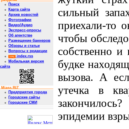
Поиск
сильный запах
Карта сайта
Архив новостей
Фотографии
приехали-то о
Видео/Аудио
Экспресс-опросы
чтобы обследо
Об агентстве
Размещение баннеров
Обзоры и статьи
собственно и 
Вопросы к редакции
index.rss
будке находящ
Мобильная версия
сайта
вызова. А ес
утечка в кв
Miass.BIZ
Предприятия города
Городские сайты
закончилос
Городские СМИ
эпидемии взры