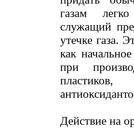
газам легко
служащий пре
утечке газа. Э
как начально
при произво
пластико
антиоксиданто
Действие на о