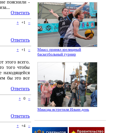
мне пояснили -
за...
Ответить
+
+1
–
Ответить
Миасс принял зрелищный
+
+1
–
баскетбольный турнир
т этого всего.
то того чтобы
е находящейся
Чем бы это все
Ответить
+
0
–
Миасцы встретили Ильин день
Ответить
+
+4
–