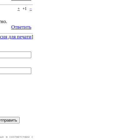
+
+1
–
тно.
Ответить
сия для печати
]
ых в соответствии с