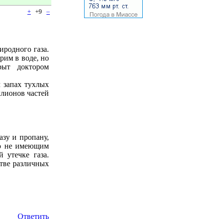
+
+9
–
иродного газа.
рим в воде, но
рыт доктором
 запах тухлых
ллионов частей
азу и пропану,
но не имеющим
 утечке газа.
стве различных
Ответить