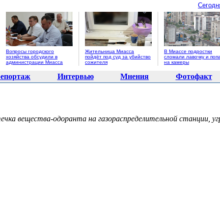
Сегодн
Вопросы городского
Жительница Миасса
В Миассе подростки
хозяйства обсудили в
пойдёт под суд за убийство
сломали лавочку и поп
администрации Миасса
сожителя
на камеры
епортаж
Интервью
Мнения
Фотофакт
ечка вещества-одоранта на газораспределительной станции, уг