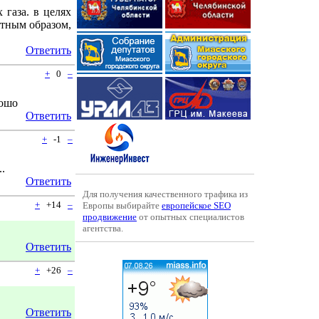
 газа. в целях
ятным образом,
Ответить
+
0
–
рошо
Ответить
+
-1
–
.
Ответить
Для получения качественного трафика из
+
+14
–
Европы выбирайте
европейское SEO
продвижение
от опытных специалистов
агентства.
Ответить
+
+26
–
Ответить