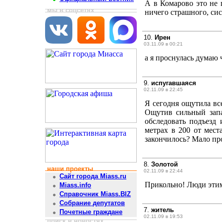
А в Комарово это не 
мы в соцсетях
ничего страшного, сист
10.
Ирен
03.11.09 в 00:21
а я проснулась думаю ч
9.
испугавшаяся
02.11.09 в 22:45
Я сегодня ощутила все
Ощутив сильный запа
обследовать подъезд
метрах в 200 от мест
закончилось? Мало пр
8.
Золотой
наши проекты
02.11.09 в 22:44
Сайт города Miass.ru
Прикольно! Люди этим
Miass.info
Справочник Miass.BIZ
Собрание депутатов
7.
житель
Почетные граждане
02.11.09 в 19:53
поиск в новостях