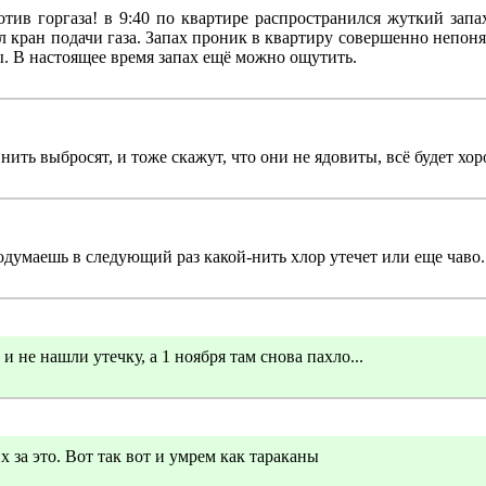
тив горгаза! в 9:40 по квартире распространился жуткий запах
л кран подачи газа. Запах проник в квартиру совершенно непон
ы. В настоящее время запах ещё можно ощутить.
 нить выбросят, и тоже скажут, что они не ядовиты, всё будет хо
думаешь в следующий раз какой-нить хлор утечет или еще чаво..
и не нашли утечку, а 1 ноября там снова пахло...
их за это. Вот так вот и умрем как тараканы