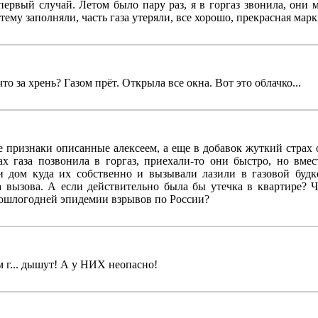
первый случай. Летом было пару раз, я в горгаз звонила, они 
ему заполняли, часть газа утеряли, все хорошо, прекрасная марки
то за хрень? Газом прёт. Открыла все окна. Вот это облачко...
 признаки описанные алексеем, а еще в добавок жуткий страх о
х газа позвонила в горгаз, приехали-то они быстро, но вмес
 и дом куда их собственно и вызывали лазили в газовой будк
а вызова. А если действительно была бы утечка в квартире? 
ошлогодней эпидемии взрывов по России?
 г... дышут! А у НИХ неопасно!