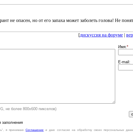
ант не опасен, но от его запаха может заболеть голова! Не поня
[
дискуссия на форуме
|
вер
Имя:
*
E-mail:
PG, не более 800х600 пикселов)
я заполнения
ть", я принимаю
Cоглашение
и даю согласие на обработку своих персональных данн