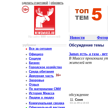
|
сделать стартовой
обновить
На сайте
880
читателей
Новости
Фотор
рубрики
Обсуждение темы
Все за сегодня
Запах есть, а газа - нет
Официоз
В Миассе произошла ут
Социум
жителей нет
Бизнес
Городское хозяйство
Среда обитания
16+
Дежурная часть
Здоровье
Отдых
По материалам СМИ
История Миасса
обсуждение
Людям о людях
11.
Соня
Коммунальная сводка
03.11.09 в 19:43
Официальный вестник