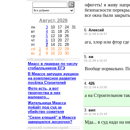
офигеть! я живу напро
безопасности перекры
все окна были закрыт
Август, 2026
пн
3
10
17
24
31
6.
Алексей
вт
4
11
18
25
02.11.09 в 16:37
ср
5
12
19
26
чт
6
13
20
27
ага, хлор или фтор где
пт
7
14
21
28
сб
1
8
15
22
29
вс
2
9
16
23
30
5.
хм
обсуждаемые темы
02.11.09 в 16:22
Миасс в лидерах по числу
стобалльников ЕГЭ
Вообще нормально. По
В Миассе запущен аукцион
на комплексное развитие
посёлка Строителей
4.
426
02.11.09 в 15:50
Фото есть, а вот
творчества в них
а на Строительном так 
маловато...
Жительница Миасса
пойдёт под суд за
3.
вип
убийство сожителя
02.11.09 в 15:18
"Сезон клещей" в Миассе
завершился досрочно?
Мда... в суд надо на н
лучший комментарий