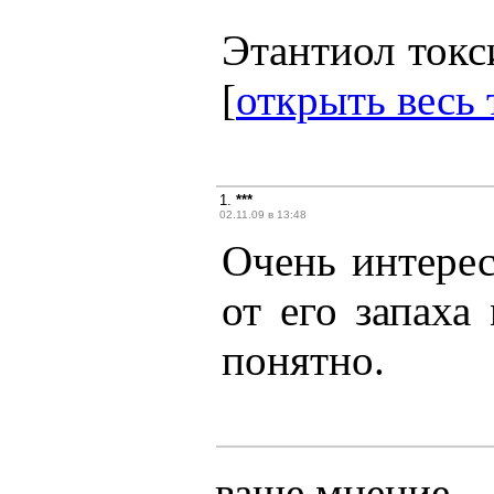
Этантиол токси
[
открыть весь 
1.
***
02.11.09 в 13:48
Очень интерес
от его запаха
понятно.
ваше мнение