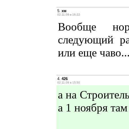
5.
хм
02.11.09 в 16:22
Вообще нор
следующий ра
или еще чаво..
4.
426
02.11.09 в 15:50
а на Строитель
а 1 ноября там