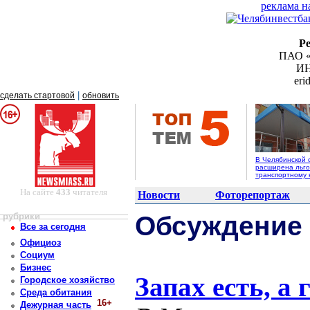
реклама н
Р
ПАО «
ИН
er
|
сделать стартовой
обновить
В Челябинской 
расширена льго
транспортному 
На сайте
433
читателя
Новости
Фоторепортаж
рубрики
Обсуждение
Все за сегодня
Официоз
Социум
Бизнес
Запах есть, а г
Городское хозяйство
Среда обитания
16+
Дежурная часть