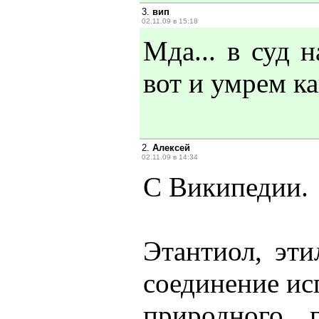
3.
вип
02.11.09 в 15:18
Мда... в суд н
вот и умрем к
2.
Алексей
02.11.09 в 14:34
С Википедии.
Этантиол, эти
соединение ис
природного 