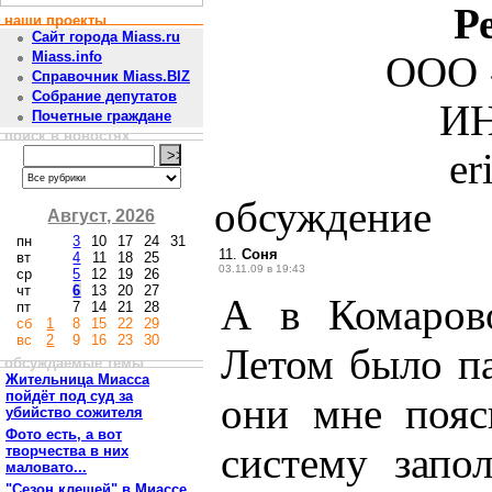
Р
наши проекты
Сайт города Miass.ru
Miass.info
ООО 
Справочник Miass.BIZ
Собрание депутатов
ИН
Почетные граждане
поиск в новостях
er
обсуждение
Август, 2026
пн
3
10
17
24
31
11.
Соня
вт
4
11
18
25
03.11.09 в 19:43
ср
5
12
19
26
чт
6
13
20
27
А в Комаров
пт
7
14
21
28
сб
1
8
15
22
29
вс
2
9
16
23
30
Летом было пар
обсуждаемые темы
Жительница Миасса
пойдёт под суд за
они мне пояс
убийство сожителя
Фото есть, а вот
систему запол
творчества в них
маловато...
"Сезон клещей" в Миассе