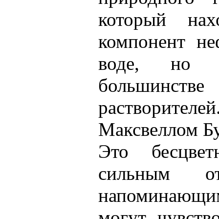
который нах
компонент не
воде, но 
большинс
растворителе
Максвеллом Бу
Это бесцве
сильным от
напоминающим
могут чувств