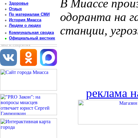
В Миассе прои
Здоровье
Отдых
одоранта на г
По материалам СМИ
История Миасса
Людям о людях
станции, угро
Коммунальная сводка
Официальный вестник
мы в соцсетях
реклама н