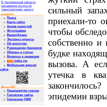
В Челябинской области
расширена льгота по
сильный запах
транспортному налогу
разделы
приехали-то о
Поиск
Карта сайта
Архив новостей
чтобы обследо
Фотографии
Видео/Аудио
собственно и 
Экспресс-опросы
Об агентстве
Размещение баннеров
будке находящ
Обзоры и статьи
Вопросы к редакции
вызова. А ес
index.rss
Мобильная версия
сайта
утечка в кв
закончилос
Miass.BIZ
Предприятия города
эпидемии взры
Городские сайты
Городские СМИ