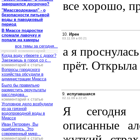
все хорошо, пр
завершился досрочно?
"Миассводоканал" - о
безопасности питьевой
воды в паводковый
период
В Миассе подростки
10.
Ирен
сломали лавочку и
03.11.09 в 00:21
попали на камеры
все темы за сегодня...
а я проснулась
лучший комментарий
Когда воду уберете с дорог?
Заезжаешь в город со с...
прёт. Открыла 
комментарий к статье
Вопросы городского
хозяйства обсудили в
администрации Миасса
Было бы правильно
разместить результаты
9.
испугавшаяся
расследова...
02.11.09 в 22:45
комментарий к статье
Уголовное дело возбудили
Я сегодня 
из-за грязной
водопроводной воды в
Миассе
описанные ал
Иван Петрович, Вы
ошибаетесь. Это
современный микр...
жуткий страх
комментарий к статье