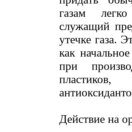
газам легко
служащий пре
утечке газа. Э
как начально
при произво
пластико
антиоксиданто
Действие на о