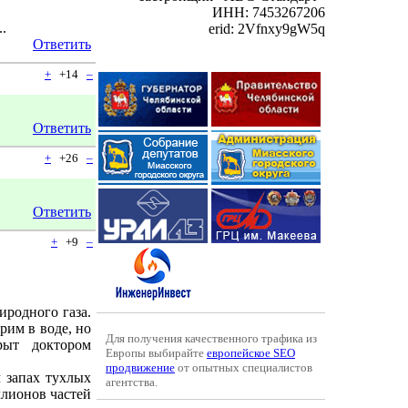
ИНН: 7453267206
.
erid: 2Vfnxy9gW5q
Ответить
+
+14
–
Ответить
+
+26
–
Ответить
+
+9
–
иродного газа.
рим в воде, но
Для получения качественного трафика из
рыт доктором
Европы выбирайте
европейское SEO
продвижение
от опытных специалистов
 запах тухлых
агентства.
ллионов частей