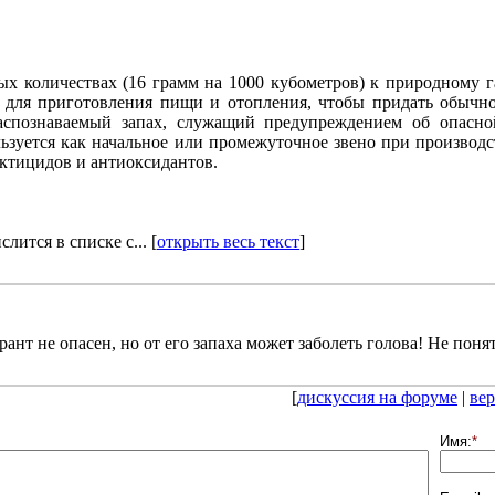
ых количествах (16 грамм на 1000 кубометров) к природному г
я для приготовления пищи и отопления, чтобы придать обыч
распознаваемый запах, служащий предупреждением об опасной
ьзуется как начальное или промежуточное звено при производ
ектицидов и антиоксидантов.
лится в списке с... [
открыть весь текст
]
ант не опасен, но от его запаха может заболеть голова! Не поня
[
дискуссия на форуме
|
вер
Имя:
*