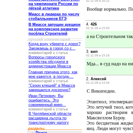
02.11.09 в 16:22
на чемпионате России по
лёгкой атлетике
Вообще нормально. По
Миасс в лидерах по числу
стобалльников ЕГЭ
4.
426
В Миассе запущен аукцион
02.11.09 в 15:50
на комплексное развитие
посёлка Строителей
а на Строительном так 
лучший комментарий
Когда воду уберете с дорог?
Заезжаешь в город со с...
3.
вип
комментарий к статье
02.11.09 в 15:18
Вопросы городского
хозяйства обсудили в
Мда... в суд надо на н
администрации Миасса
Главная причина этого, как
мне кажется, в погоде....
2.
Алексей
комментарий к статье
02.11.09 в 14:34
"Сезон клещей" в Миассе
завершился досрочно?
С Википедии.
Иван Петрович, Вы
ошибаетесь. Это
Этантиол, этилмеркапт
современный микр...
Это летучий тиол, кот
комментарий к статье
хорошо растворим 
В Челябинской области
Максвеллом Буроу.
расширена льгота по
транспортному налогу
Это бесцветная жидк
яиц. Люди могут чувст
разделы
Поиск