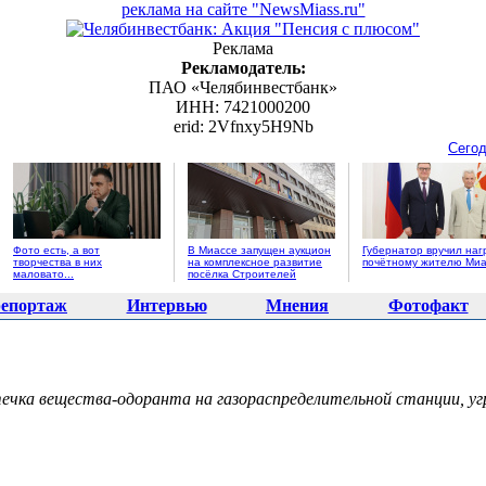
реклама на сайте "NewsMiass.ru"
Реклама
Рекламодатель:
ПАО «Челябинвестбанк»
ИНН: 7421000200
erid: 2Vfnxy5H9Nb
Сегод
Фото есть, а вот
В Миассе запущен аукцион
Губернатор вручил наг
творчества в них
на комплексное развитие
почётному жителю Миа
маловато...
посёлка Строителей
епортаж
Интервью
Мнения
Фотофакт
ечка вещества-одоранта на газораспределительной станции, уг