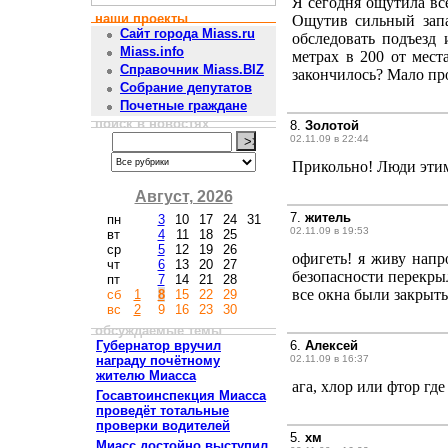
Я сегодня ощутила все
наши проекты
Ощутив сильный запа
Сайт города Miass.ru
обследовать подъезд
Miass.info
метрах в 200 от мест
Справочник Miass.BIZ
закончилось? Мало пр
Собрание депутатов
Почетные граждане
поиск в новостях
8.
Золотой
02.11.09 в 22:44
Прикольно! Люди этим
Август, 2026
7.
житель
пн
3
10
17
24
31
02.11.09 в 19:53
вт
4
11
18
25
ср
5
12
19
26
офигеть! я живу напро
чт
6
13
20
27
безопасности перекры
пт
7
14
21
28
все окна были закрыт
сб
1
8
15
22
29
вс
2
9
16
23
30
обсуждаемые темы
Губернатор вручил
6.
Алексей
награду почётному
02.11.09 в 16:37
жителю Миасса
ага, хлор или фтор где
Госавтоинспекция Миасса
проведёт тотальные
проверки водителей
5.
хм
Миасс достойно выступил