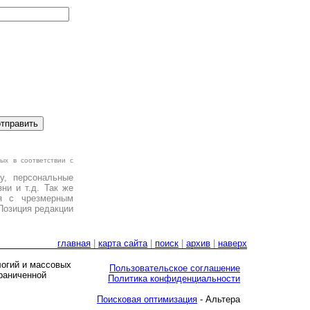
ых в соответствии с
у, персональные
ни и т.д. Так же
я с чрезмерным
Позиция редакции
главная
|
карта сайта
|
поиск
|
архив
|
наверх
логий и массовых
Пользовательское соглашение
граниченной
Политика конфиденциальности
Поисковая оптимизация
- Альтера