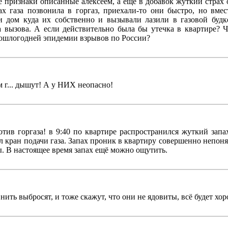
 признаки описанные алексеем, а еще в добавок жуткий страх о
х газа позвонила в горгаз, приехали-то они быстро, но вмес
 и дом куда их собственно и вызывали лазили в газовой будк
а вызова. А если действительно была бы утечка в квартире? 
ошлогодней эпидемии взрывов по России?
 г... дышут! А у НИХ неопасно!
тив горгаза! в 9:40 по квартире распространился жуткий запах
л кран подачи газа. Запах проник в квартиру совершенно непон
ы. В настоящее время запах ещё можно ощутить.
 нить выбросят, и тоже скажут, что они не ядовиты, всё будет хо