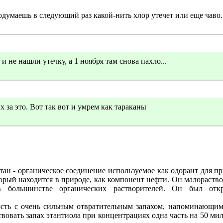
думаешь в следующий раз какой-нить хлор утечет или еще чаво..
и не нашли утечку, а 1 ноября там снова пахло...
их за это. Вот так вот и умрем как тараканы
ан - органическое соединение используемое как одорант для пр
орый находится в природе, как компонент нефти. Он малораство
в большинстве органических растворителей. Он был отк
ость с очень сильным отвратительным запахом, напоминающим
вовать запах этантиола при концентрациях одна часть на 50 ми