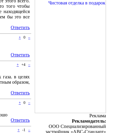
т этого всего.
то того чтобы
е находящейся
Чем бы это все
Ответить
+
0
–
Ответить
+
+4
–
 газа. в целях
ятным образом,
Ответить
+
0
–
рошо
Реклама
Ответить
Рекламодатель:
ООО Специализированный
+
-1
–
застройщик «АВС-Стандарт»