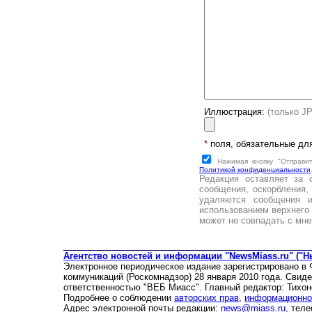
Иллюстрация:
(только J
*
поля, обязательные дл
Нажимая кнопку "Отправи
Политикой конфиденциальности
Редакция оставляет за 
сообщения, оскорбления,
удаляются сообщения 
использованием верхнего 
может не совпадать с мне
Агентство новостей и информации "NewsMiass.ru" ("Н
Электронное периодическое издание зарегистрировано в
коммуникаций (Роскомнадзор) 28 января 2010 года. Свид
ответственностью "ВЕБ Миасс". Главный редактор: Тихон
Подробнее о соблюдении
авторских прав
,
информационно
Адрес электронной почты редакции:
news@miass.ru
, тел