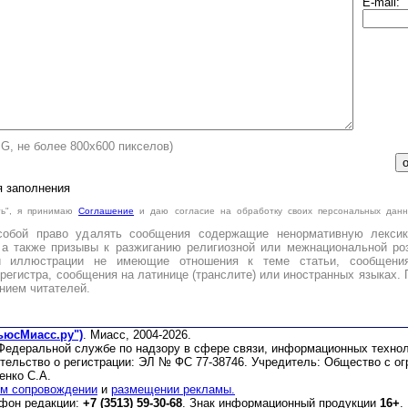
E-mail:
PG, не более 800х600 пикселов)
я заполнения
ть", я принимаю
Cоглашение
и даю согласие на обработку своих персональных данн
.
собой право удалять сообщения содержащие ненормативную лексик
 а также призывы к разжиганию религиозной или межнациональной роз
и иллюстрации не имеющие отношения к теме статьи, сообщени
регистра, сообщения на латинице (транслите) или иностранных языках. 
нием читателей.
ьюсМиасс.ру")
. Миасс, 2004-2026.
 Федеральной службе по надзору в сфере связи, информационных техно
етельство о регистрации: ЭЛ № ФС 77-38746. Учредитель: Общество с о
енко С.А.
м сопровождении
и
размещении рекламы.
ефон редакции:
+7 (3513) 59-30-68
. Знак информационный продукции
16+
.