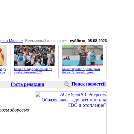
ня в Миассе
, Всемирный день кошек,
суббота, 08.08.2026
раду
Миасс в лидерах по числу
Миасс принял зрелищный
сса
стобалльников ЕГЭ
баскетбольный турнир
Поиск новостей
Гость редакции
розы здоровью