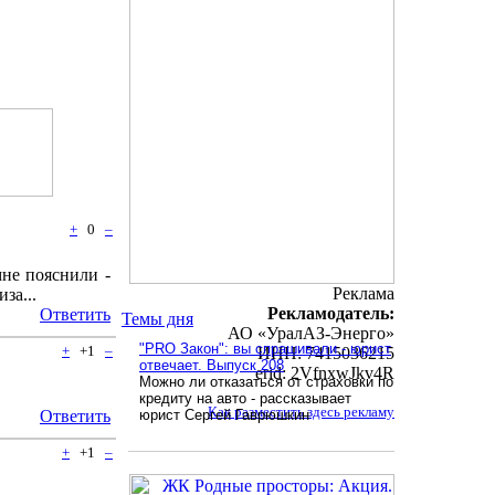
+
0
–
мне пояснили -
Реклама
за...
Рекламодатель:
Ответить
Темы дня
АО «УралАЗ-Энерго»
"PRO Закон": вы спрашивали - юрист
+
+1
–
ИНН: 7415036215
отвечает. Выпуск 208
erid: 2VfnxwJkv4R
Можно ли отказаться от страховки по
кредиту на авто - рассказывает
Как разместить здесь рекламу
Ответить
юрист Сергей Гаврюшкин
+
+1
–