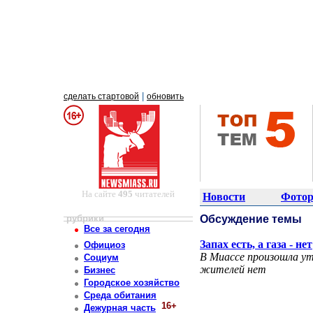
|
сделать стартовой
обновить
На сайте
495
читателей
Новости
Фотор
рубрики
Обсуждение темы
Все за сегодня
Запах есть, а газа - нет
Официоз
В Миассе произошла ут
Социум
жителей нет
Бизнес
Городское хозяйство
Среда обитания
16+
Дежурная часть