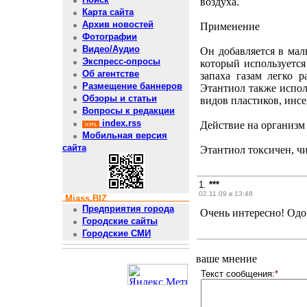
воздуха.
Карта сайта
Архив новостей
Применение
Фотографии
Видео/Аудио
Он добавляется в мал
Экспресс-опросы
который используетс
Об агентстве
запаха газам легко 
Размещение баннеров
Этантиол также испол
Обзоры и статьи
видов пластиков, инс
Вопросы к редакции
index.rss
Действие на организм
Мобильная версия
сайта
Этантиол токсичен, чис
1.
***
02.11.09 в 13:48
Miass.BIZ
Предприятия города
Очень интересно! Одор
Городские сайты
Городские СМИ
ваше мнение
Текст сообщения:
*