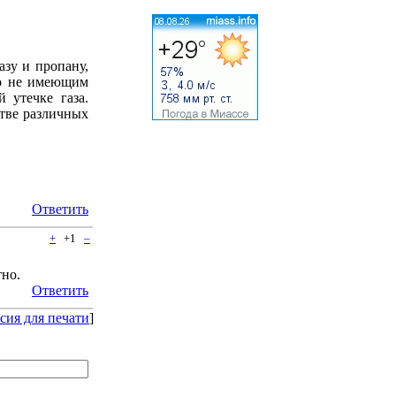
азу и пропану,
но не имеющим
 утечке газа.
стве различных
Ответить
+
+1
–
тно.
Ответить
сия для печати
]