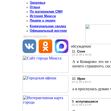
Здоровье
Отдых
По материалам СМИ
История Миасса
Людям о людях
Коммунальная сводка
Официальный вестник
мы в соцсетях
обсуждение
11.
Соня
03.11.09 в 19:43
А в Комарово это не 
ничего страшного, сист
10.
Ирен
03.11.09 в 00:21
а я проснулась думаю ч
9.
испугавшаяся
02.11.09 в 22:45