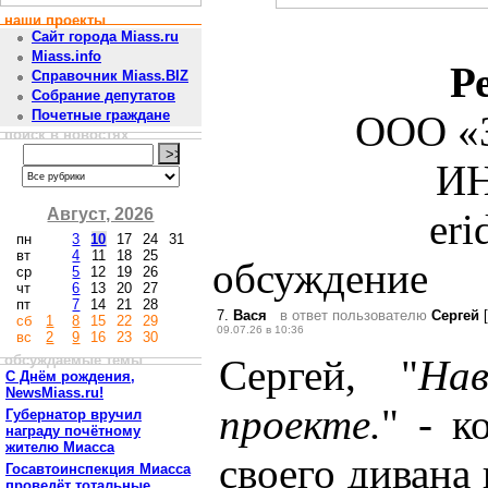
наши проекты
Сайт города Miass.ru
Miass.info
Р
Справочник Miass.BIZ
Собрание депутатов
Почетные граждане
ООО «З
поиск в новостях
ИН
Август, 2026
er
пн
3
10
17
24
31
вт
4
11
18
25
обсуждение
ср
5
12
19
26
чт
6
13
20
27
пт
7
14
21
28
7.
Вася
в ответ пользователю
Сергей
[
сб
1
8
15
22
29
09.07.26 в 10:36
вс
2
9
16
23
30
обсуждаемые темы
Сергей, "
На
С Днём рождения,
NewsMiass.ru!
проекте.
" - к
Губернатор вручил
награду почётному
жителю Миасса
своего дивана 
Госавтоинспекция Миасса
проведёт тотальные