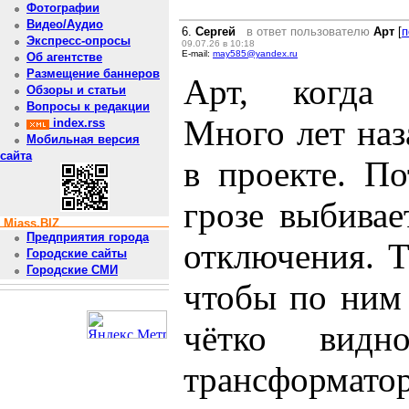
Фотографии
Видео/Аудио
6.
Сергей
в ответ пользователю
Арт
[
п
Экспресс-опросы
09.07.26 в 10:18
E-mail:
may585@yandex.ru
Об агентстве
Размещение баннеров
Арт, когда 
Обзоры и статьи
Вопросы к редакции
Много лет наз
index.rss
Мобильная версия
сайта
в проекте. П
грозе выбивае
Miass.BIZ
Предприятия города
отключения. 
Городские сайты
Городские СМИ
чтобы по ним
чётко вид
трансформатор