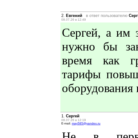
2.
Евгений
в ответ пользователю
Серг
08.07.26 в 12:49
Сергей, а им 
нужно бы зан
время как г
тарифы повыш
оборудования н
1.
Сергей
08.07.26 в 12:19
E-mail:
may585@yandex.ru
Не в первы