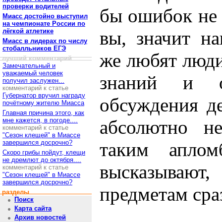
проверки водителей
бы ошибок не 
Миасс достойно выступил
на чемпионате России по
лёгкой атлетике
вы, значит н
Миасс в лидерах по числу
стобалльников ЕГЭ
же любят люд
лучший комментарий
Замечательный и
уважаемый человек
знаний и о
получил заслужен...
комментарий к статье
Губернатор вручил награду
обсуждения д
почётному жителю Миасса
Главная причина этого, как
мне кажется, в погоде....
абсолютно н
комментарий к статье
"Сезон клещей" в Миассе
завершился досрочно?
таким апло
Скоро грибы пойдут, клещи
не дремлют до октября....
высказывают,
комментарий к статье
"Сезон клещей" в Миассе
завершился досрочно?
предметам сра
разделы
Поиск
Карта сайта
Архив новостей