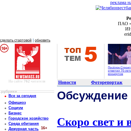
реклама н
Р
ПАО «
ИН
er
|
сделать стартовой
обновить
Посёлок Строи
отметил 70-лет
концертом
На сайте
762
читателя
Новости
Фоторепортаж
рубрики
Обсуждение
Все за сегодня
Официоз
Социум
Бизнес
Скоро свет и 
Городское хозяйство
Среда обитания
16+
Дежурная часть