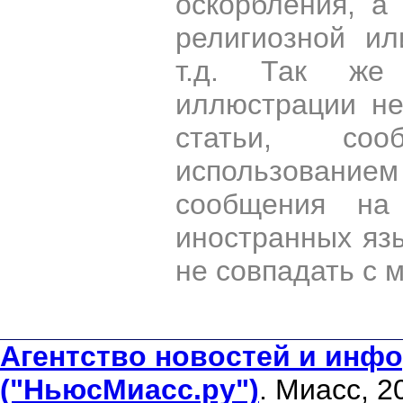
оскорбления, а
религиозной и
т.д. Так же
иллюстрации н
статьи, со
использован
сообщения на 
иностранных яз
не совпадать с 
Агентство новостей и инфо
("НьюсМиасс.ру")
. Миасс, 2