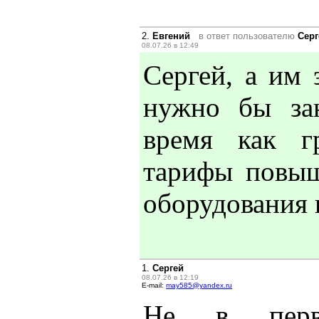
2.
Евгений
в ответ пользователю
Серг
08.07.26 в 12:49
Сергей, а им 
нужно бы зан
время как г
тарифы повыш
оборудования н
1.
Сергей
08.07.26 в 12:19
E-mail:
may585@yandex.ru
Не в первы