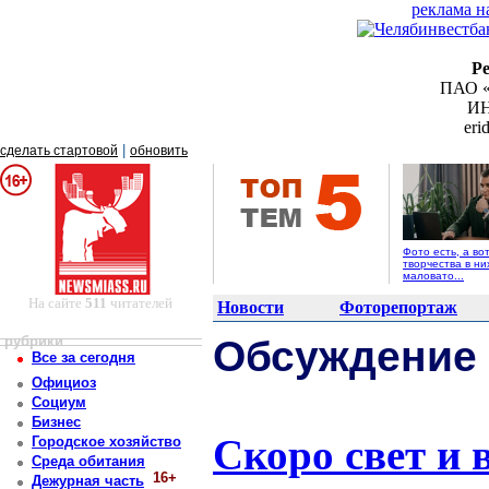
реклама н
Р
ПАО «
ИН
er
|
сделать стартовой
обновить
Фото есть, а во
творчества в ни
маловато...
На сайте
511
читателей
Новости
Фоторепортаж
рубрики
Обсуждение
Все за сегодня
Официоз
Социум
Бизнес
Скоро свет и 
Городское хозяйство
Среда обитания
16+
Дежурная часть