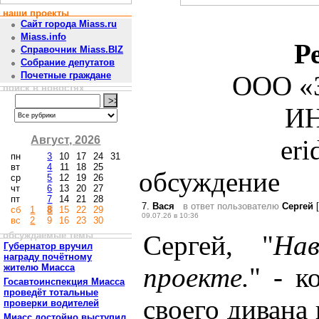
наши проекты
Сайт города Miass.ru
Miass.info
Р
Справочник Miass.BIZ
Собрание депутатов
Почетные граждане
ООО «З
поиск в новостях
ИН
Август, 2026
er
пн
3
10
17
24
31
вт
4
11
18
25
обсуждение
ср
5
12
19
26
чт
6
13
20
27
пт
7
14
21
28
7.
Вася
в ответ пользователю
Сергей
[
сб
1
8
15
22
29
09.07.26 в 10:36
вс
2
9
16
23
30
обсуждаемые темы
Сергей, "
На
Губернатор вручил
награду почётному
жителю Миасса
проекте.
" - к
Госавтоинспекция Миасса
проведёт тотальные
своего дивана 
проверки водителей
Миасс достойно выступил