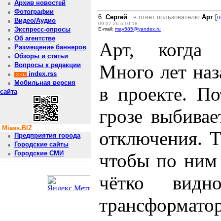
Архив новостей
Фотографии
6.
Сергей
в ответ пользователю
Арт
[
п
Видео/Аудио
09.07.26 в 10:18
Экспресс-опросы
E-mail:
may585@yandex.ru
Об агентстве
Арт, когда 
Размещение баннеров
Обзоры и статьи
Много лет наз
Вопросы к редакции
index.rss
Мобильная версия
в проекте. П
сайта
грозе выбивае
Miass.BIZ
отключения. 
Предприятия города
Городские сайты
Городские СМИ
чтобы по ним
чётко вид
трансформатор