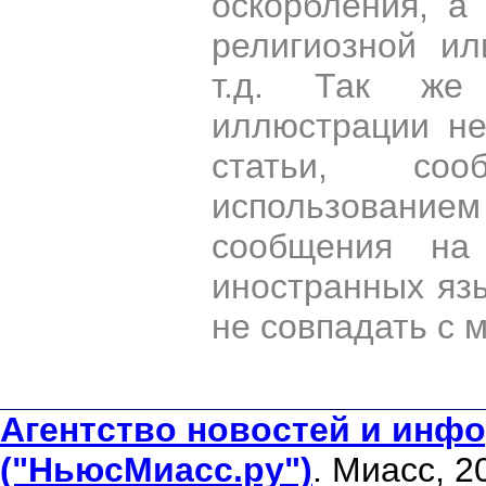
оскорбления, а
религиозной и
т.д. Так же
иллюстрации н
статьи, со
использован
сообщения на 
иностранных яз
не совпадать с 
Агентство новостей и инфо
("НьюсМиасс.ру")
. Миасс, 2