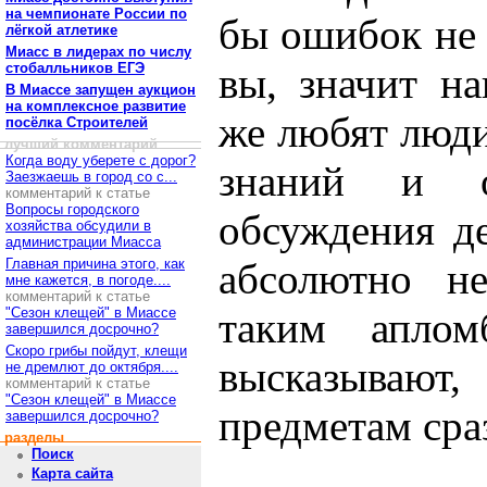
на чемпионате России по
бы ошибок не 
лёгкой атлетике
Миасс в лидерах по числу
стобалльников ЕГЭ
вы, значит н
В Миассе запущен аукцион
на комплексное развитие
же любят люд
посёлка Строителей
лучший комментарий
Когда воду уберете с дорог?
знаний и о
Заезжаешь в город со с...
комментарий к статье
Вопросы городского
обсуждения д
хозяйства обсудили в
администрации Миасса
Главная причина этого, как
абсолютно н
мне кажется, в погоде....
комментарий к статье
"Сезон клещей" в Миассе
таким апло
завершился досрочно?
Скоро грибы пойдут, клещи
высказывают,
не дремлют до октября....
комментарий к статье
"Сезон клещей" в Миассе
предметам сра
завершился досрочно?
разделы
Поиск
Карта сайта