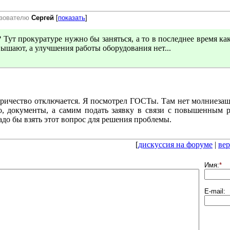
ьзователю
Сергей
[
показать
]
? Тут прокуратуре нужно бы заняться, а то в последнее время как
ышают, а улучшения работы оборудования нет...
тричество отключается. Я посмотрел ГОСТы. Там нет молниеза
о, документы, а самим подать заявку в связи с повышенным р
до бы взять этот вопрос для решения проблемы.
[
дискуссия на форуме
|
вер
Имя:
*
E-mail: