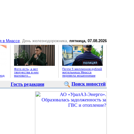
я в Миассе
, День железнодорожника,
пятница, 07.08.2026
Фото есть, а вот
Почти 5 миллионов рублей
творчества в них
жительница Миасса
иод
маловато...
перевела мошенникам
Поиск новостей
Гость редакции