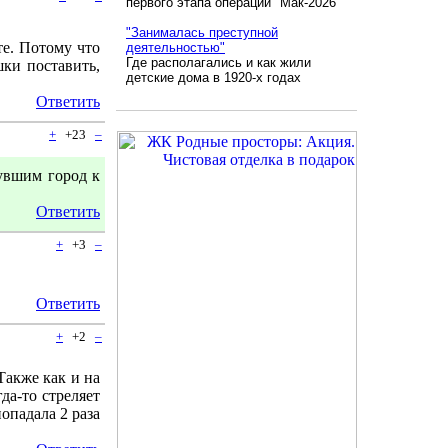
первого этапа операции "Мак-2026"
"Занималась преступной
те. Потому что
деятельностью"
Где располагались и как жили
ки поставить,
детские дома в 1920-х годах
Ответить
+
+23
–
увшим город к
Ответить
+
+3
–
Ответить
+
+2
–
Также как и на
да-то стреляет
попадала 2 раза