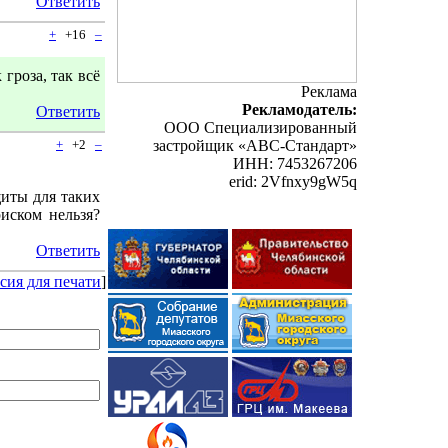
Ответить
+
+16
–
 гроза, так всё
Реклама
Рекламодатель:
Ответить
ООО Специализированный
+
+2
–
застройщик «АВС-Стандарт»
ИНН: 7453267206
erid: 2Vfnxy9gW5q
щиты для таких
иском нельзя?
Ответить
сия для печати
]