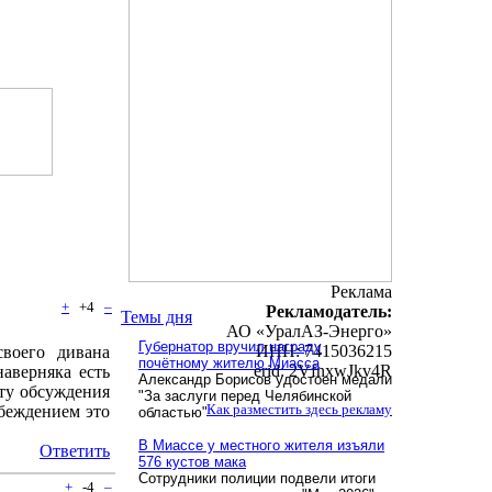
Реклама
+
+4
–
Рекламодатель:
Темы дня
АО «УралАЗ-Энерго»
Губернатор вручил награду
ИНН: 7415036215
воего дивана
почётному жителю Миасса
erid: 2VfnxwJkv4R
наверняка есть
Александр Борисов удостоен медали
ту обсуждения
"За заслуги перед Челябинской
Как разместить здесь рекламу
убеждением это
областью"
В Миассе у местного жителя изъяли
Ответить
576 кустов мака
Сотрудники полиции подвели итоги
+
-4
–