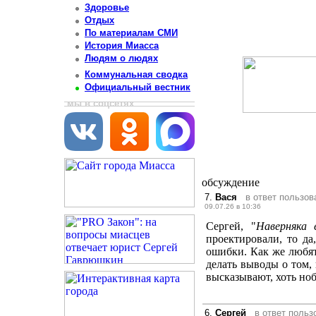
Здоровье
Отдых
По материалам СМИ
История Миасса
Людям о людях
Коммунальная сводка
Официальный вестник
мы в соцсетях
обсуждение
7.
Вася
в ответ пользо
09.07.26 в 10:36
Сергей, "
Наверняка 
проектировали, то да
ошибки. Как же любя
делать выводы о том,
высказывают, хоть ноб
6.
Сергей
в ответ поль