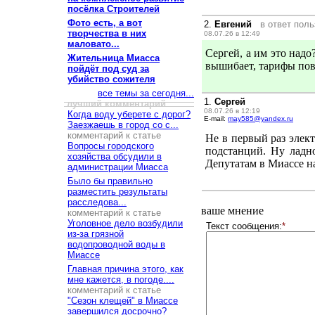
посёлка Строителей
Фото есть, а вот
2.
Евгений
в ответ пол
творчества в них
08.07.26 в 12:49
маловато...
Сергей, а им это надо
Жительница Миасса
вышибает, тарифы пов
пойдёт под суд за
убийство сожителя
все темы за сегодня...
1.
Сергей
лучший комментарий
08.07.26 в 12:19
Когда воду уберете с дорог?
E-mail:
may585@yandex.ru
Заезжаешь в город со с...
комментарий к статье
Не в первый раз элек
Вопросы городского
подстанций. Ну ладн
хозяйства обсудили в
Депутатам в Миассе на
администрации Миасса
Было бы правильно
разместить результаты
расследова...
ваше мнение
комментарий к статье
Уголовное дело возбудили
Текст сообщения:
*
из-за грязной
водопроводной воды в
Миассе
Главная причина этого, как
мне кажется, в погоде....
комментарий к статье
"Сезон клещей" в Миассе
завершился досрочно?