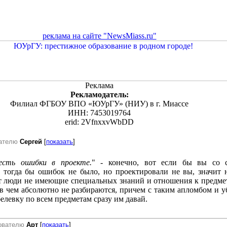
реклама на сайте "NewsMiass.ru"
Реклама
Рекламодатель:
Филиал ФГБОУ ВПО «ЮУрГУ» (НИУ) в г. Миассе
ИНН: 7453019764
erid: 2VfnxxvWbDD
вателю
Сергей
[
показать
]
есть ошибки в проекте.
" - конечно, вот если бы вы со с
, тогда бы ошибок не было, но проектировали не вы, значит 
т люди не имеющие специальных знаний и отношения к предме
 в чем абсолютно не разбираются, причем с таким апломбом и 
елевку по всем предметам сразу им давай.
зователю
Арт
[
показать
]