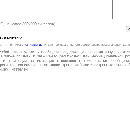
PG, не более 800х600 пикселов)
я заполнения
ть", я принимаю
Cоглашение
и даю согласие на обработку своих персональных данн
.
собой право удалять сообщения содержащие ненормативную лексик
 а также призывы к разжиганию религиозной или межнациональной роз
и иллюстрации не имеющие отношения к теме статьи, сообщени
регистра, сообщения на латинице (транслите) или иностранных языках. 
нием читателей.