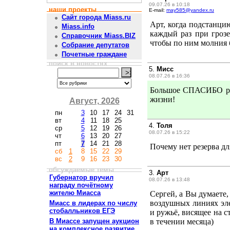
09.07.26 в 10:18
наши проекты
E-mail:
may585@yandex.ru
Сайт города Miass.ru
Арт, когда подстанци
Miass.info
каждый раз при грозе
Справочник Miass.BIZ
чтобы по ним молния б
Собрание депутатов
Почетные граждане
поиск в новостях
5.
Мисс
08.07.26 в 16:36
Большое СПАСИБО раб
жизни!
Август, 2026
пн
3
10
17
24
31
вт
4
11
18
25
4.
Толя
ср
5
12
19
26
08.07.26 в 15:22
чт
6
13
20
27
пт
7
14
21
28
Почему нет резерва д
сб
1
8
15
22
29
вс
2
9
16
23
30
обсуждаемые темы
3.
Арт
Губернатор вручил
08.07.26 в 13:48
награду почётному
жителю Миасса
Сергей, а Вы думаете,
воздушных линиях эле
Миасс в лидерах по числу
стобалльников ЕГЭ
и ружьё, висящее на с
В Миассе запущен аукцион
в течении месяца)
на комплексное развитие