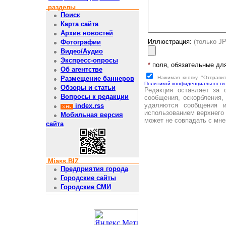
разделы
Поиск
Карта сайта
Архив новостей
Иллюстрация:
(только J
Фотографии
Видео/Аудио
Экспресс-опросы
*
поля, обязательные дл
Об агентстве
Нажимая кнопку "Отправи
Размещение баннеров
Политикой конфиденциальности
Обзоры и статьи
Редакция оставляет за 
Вопросы к редакции
сообщения, оскорбления,
удаляются сообщения 
index.rss
использованием верхнего 
Мобильная версия
может не совпадать с мне
сайта
Miass.BIZ
Предприятия города
Городские сайты
Городские СМИ