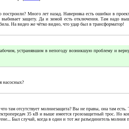
ю построили? Много лет назад. Наверняка есть ошибки в проек
 выбивает защиту. Да и зимой есть отключения. Там надо выш
ила. На видео же чётко видно, что удар был в трансформатор!
очим, устранявшим в непогоду возникшую проблему и верн
ля насосных?
 что там отсутствует молниезащита? Вы не правы, она там есть. 
ктропередач 35 кВ и выше имеется грозозащитный трос. Но ког
тене... Был случай, когда в один и тот же разъединитель молния 