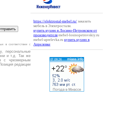
https://elektrostal-mebel.ru/
заказать
мебель в Электростали.
купить кухню в Лосино-Петровском от
производителя
mebel-losinopetrovskiy.ru
mebel-aprelevka.ru
купить кухню в
Апрелевке
ых в соответствии с
у, персональные
ни и т.д. Так же
я с чрезмерным
Позиция редакции