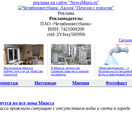
реклама на сайте "NewsMiass.ru"
Реклама
Рекламодатель:
ПАО «Челябинвестбанк»
ИНН: 7421000200
erid: 2Vfnxy5H9Nb
Сегодн
Жительница Миасса
В Миассе подростки
"Миассводоканал" - о
пойдёт под суд за убийство
сломали лавочку и попали
безопасности питьевой
сожителя
на камеры
воды в паводковый пер
епортаж
Интервью
Мнения
Фотофакт
нутся во все дома Миасса
сса прояснили ситуацию с отсутствием воды и света в городе