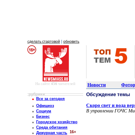
|
сделать стартовой
обновить
На сайте
456
читателей
Новости
Фотор
рубрики
Обсуждение темы
Все за сегодня
Скоро свет и вода вер
Официоз
В управлении ГОЧС Миа
Социум
Бизнес
Городское хозяйство
Среда обитания
16+
Дежурная часть