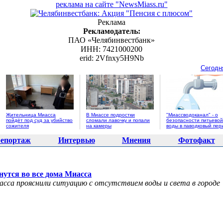
реклама на сайте "NewsMiass.ru"
Реклама
Рекламодатель:
ПАО «Челябинвестбанк»
ИНН: 7421000200
erid: 2Vfnxy5H9Nb
Сегодн
Жительница Миасса
В Миассе подростки
"Миассводоканал" - о
пойдёт под суд за убийство
сломали лавочку и попали
безопасности питьевой
сожителя
на камеры
воды в паводковый пер
епортаж
Интервью
Мнения
Фотофакт
нутся во все дома Миасса
сса прояснили ситуацию с отсутствием воды и света в городе