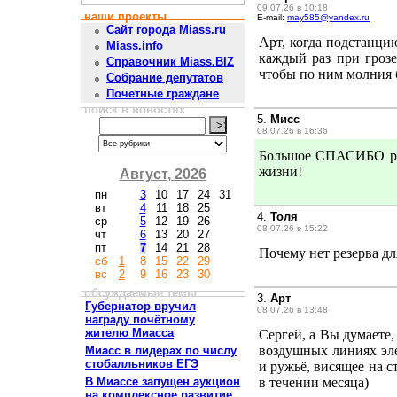
09.07.26 в 10:18
наши проекты
E-mail:
may585@yandex.ru
Сайт города Miass.ru
Арт, когда подстанци
Miass.info
каждый раз при грозе
Справочник Miass.BIZ
чтобы по ним молния б
Собрание депутатов
Почетные граждане
поиск в новостях
5.
Мисс
08.07.26 в 16:36
Большое СПАСИБО раб
жизни!
Август, 2026
пн
3
10
17
24
31
вт
4
11
18
25
4.
Толя
ср
5
12
19
26
08.07.26 в 15:22
чт
6
13
20
27
пт
7
14
21
28
Почему нет резерва д
сб
1
8
15
22
29
вс
2
9
16
23
30
обсуждаемые темы
3.
Арт
Губернатор вручил
08.07.26 в 13:48
награду почётному
жителю Миасса
Сергей, а Вы думаете,
воздушных линиях эле
Миасс в лидерах по числу
стобалльников ЕГЭ
и ружьё, висящее на с
В Миассе запущен аукцион
в течении месяца)
на комплексное развитие