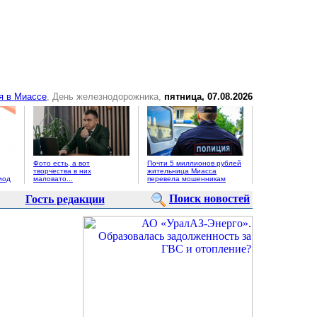
я в Миассе
, День железнодорожника,
пятница, 07.08.2026
Фото есть, а вот
Почти 5 миллионов рублей
творчества в них
жительница Миасса
иод
маловато...
перевела мошенникам
Поиск новостей
Гость редакции