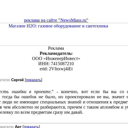
реклама на сайте "NewsMiass.ru"
Реклама
Рекламодатель:
ООО «ИнженерИнвест»
ИНН: 7415087210
erid: 2Vfnxwj4iEt
вателю
Сергей
[
показать
]
есть ошибки в проекте.
" - конечно, вот если бы вы со с
, тогда бы ошибок не было, но проектировали не вы, значит 
т люди не имеющие специальных знаний и отношения к предме
 в чем абсолютно не разбираются, причем с таким апломбом и 
елевку по всем предметам сразу им давай.
зователю
Арт
[
показать
]