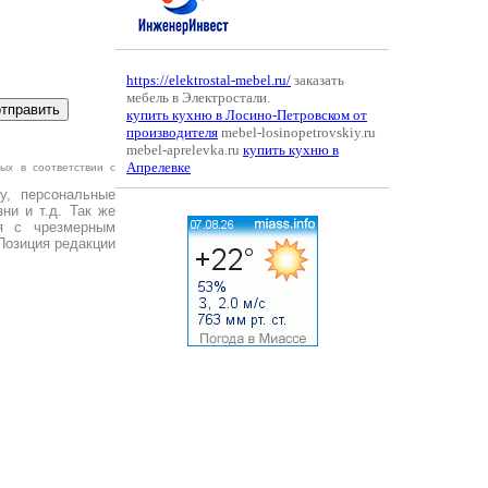
https://elektrostal-mebel.ru/
заказать
мебель в Электростали.
купить кухню в Лосино-Петровском от
производителя
mebel-losinopetrovskiy.ru
mebel-aprelevka.ru
купить кухню в
Апрелевке
ых в соответствии с
у, персональные
ни и т.д. Так же
я с чрезмерным
Позиция редакции