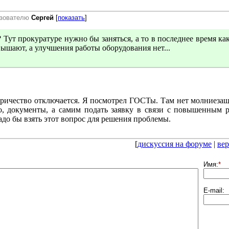
ьзователю
Сергей
[
показать
]
? Тут прокуратуре нужно бы заняться, а то в последнее время как
ышают, а улучшения работы оборудования нет...
тричество отключается. Я посмотрел ГОСТы. Там нет молниеза
о, документы, а самим подать заявку в связи с повышенным р
до бы взять этот вопрос для решения проблемы.
[
дискуссия на форуме
|
вер
Имя:
*
E-mail: