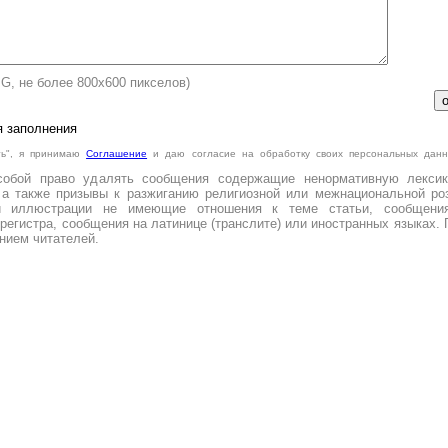
PG, не более 800х600 пикселов)
я заполнения
ть", я принимаю
Cоглашение
и даю согласие на обработку своих персональных данн
.
собой право удалять сообщения содержащие ненормативную лексик
 а также призывы к разжиганию религиозной или межнациональной роз
и иллюстрации не имеющие отношения к теме статьи, сообщени
регистра, сообщения на латинице (транслите) или иностранных языках. 
нием читателей.