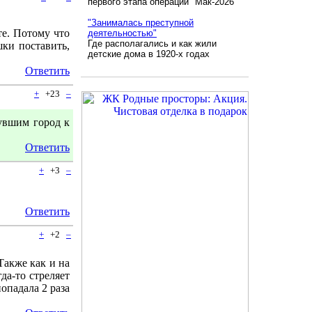
первого этапа операции "Мак-2026"
"Занималась преступной
те. Потому что
деятельностью"
Где располагались и как жили
ки поставить,
детские дома в 1920-х годах
Ответить
+
+23
–
увшим город к
Ответить
+
+3
–
Ответить
+
+2
–
Также как и на
да-то стреляет
попадала 2 раза