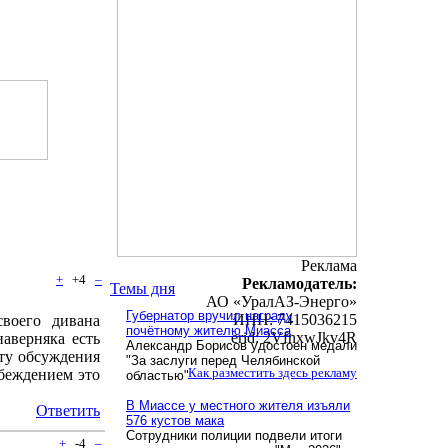
Реклама
+
+4
–
Рекламодатель:
Темы дня
АО «УралАЗ-Энерго»
Губернатор вручил награду
ИНН: 7415036215
воего дивана
почётному жителю Миасса
erid: 2VfnxwJkv4R
наверняка есть
Александр Борисов удостоен медали
ту обсуждения
"За заслуги перед Челябинской
Как разместить здесь рекламу
убеждением это
областью"
В Миассе у местного жителя изъяли
Ответить
576 кустов мака
Сотрудники полиции подвели итоги
+
-4
–