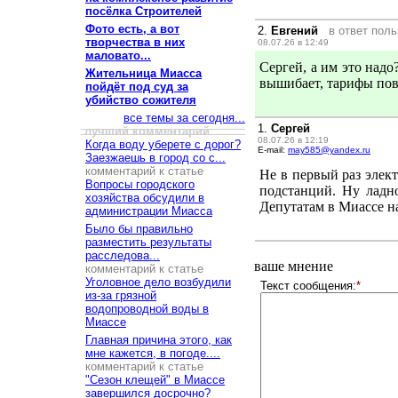
посёлка Строителей
Фото есть, а вот
2.
Евгений
в ответ пол
творчества в них
08.07.26 в 12:49
маловато...
Сергей, а им это надо
Жительница Миасса
вышибает, тарифы пов
пойдёт под суд за
убийство сожителя
все темы за сегодня...
1.
Сергей
лучший комментарий
08.07.26 в 12:19
Когда воду уберете с дорог?
E-mail:
may585@yandex.ru
Заезжаешь в город со с...
комментарий к статье
Не в первый раз элек
Вопросы городского
подстанций. Ну ладн
хозяйства обсудили в
Депутатам в Миассе на
администрации Миасса
Было бы правильно
разместить результаты
расследова...
ваше мнение
комментарий к статье
Уголовное дело возбудили
Текст сообщения:
*
из-за грязной
водопроводной воды в
Миассе
Главная причина этого, как
мне кажется, в погоде....
комментарий к статье
"Сезон клещей" в Миассе
завершился досрочно?