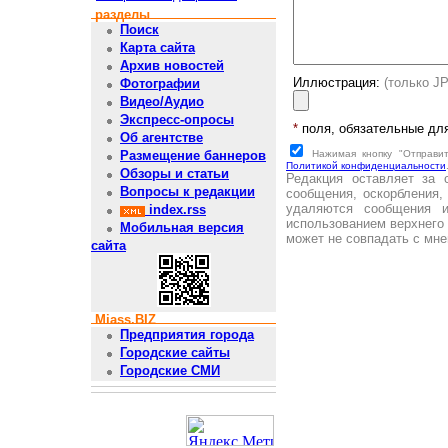
разделы
Поиск
Карта сайта
Архив новостей
Иллюстрация:
(только J
Фотографии
Видео/Аудио
Экспресс-опросы
*
поля, обязательные дл
Об агентстве
Нажимая кнопку "Отправи
Размещение баннеров
Политикой конфиденциальности
Обзоры и статьи
Редакция оставляет за 
Вопросы к редакции
сообщения, оскорбления,
удаляются сообщения 
index.rss
использованием верхнего 
Мобильная версия
может не совпадать с мне
сайта
Miass.BIZ
Предприятия города
Городские сайты
Городские СМИ