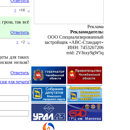
Ответить
+
+16
–
 гроза, так всё
Реклама
Рекламодатель:
Ответить
ООО Специализированный
+
+2
–
застройщик «АВС-Стандарт»
ИНН: 7453267206
erid: 2Vfnxy9gW5q
щиты для таких
иском нельзя?
Ответить
сия для печати
]