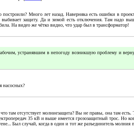
ю построили? Много лет назад. Наверняка есть ошибки в проек
 выбивает защиту. Да и зимой есть отключения. Там надо выш
ила. На видео же чётко видно, что удар был в трансформатор!
очим, устранявшим в непогоду возникшую проблему и верн
ля насосных?
 что там отсутствует молниезащита? Вы не правы, она там есть. 
ктропередач 35 кВ и выше имеется грозозащитный трос. Но ког
тене... Был случай, когда в один и тот же разъединитель молния 