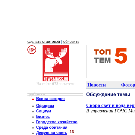
|
сделать стартовой
обновить
На сайте
673
читателя
Новости
Фотор
рубрики
Обсуждение темы
Все за сегодня
Скоро свет и вода вер
Официоз
В управлении ГОЧС Миа
Социум
Бизнес
Городское хозяйство
Среда обитания
16+
Дежурная часть