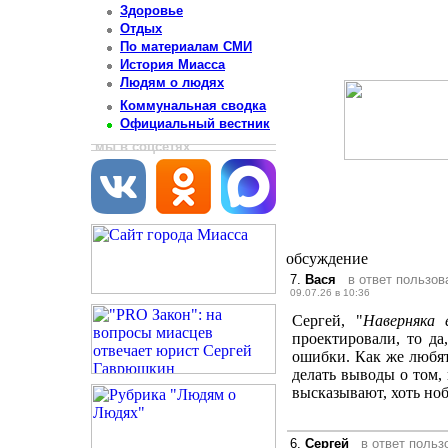
Здоровье
Отдых
По материалам СМИ
История Миасса
Людям о людях
Коммунальная сводка
Официальный вестник
мы в соцсетях
обсуждение
7.
Вася
в ответ пользо
09.07.26 в 10:36
Сергей, "
Наверняка 
проектировали, то да
ошибки. Как же любя
делать выводы о том,
высказывают, хоть ноб
6.
Сергей
в ответ поль