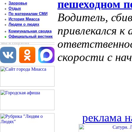
пешеходном п
Здоровье
Отдых
Водитель, сби
По материалам СМИ
История Миасса
Людям о людях
привлекался к
Коммунальная сводка
Официальный вестник
ответственно
мы в соцсетях
скорости с нач
реклама н