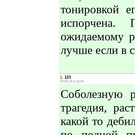
тонировкой е
испорчена.
ожидаемому р
лучше если в с
1.
123
05.05.26 в 12:30
Соболезную 
трагедия, рас
какой то деби
по полной п