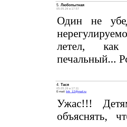
5.
Любопытная
05.05.26 в 17:57
Один не убе
нерегулируе
летел, как
печальный... Р
4.
Тася
05.05.26 в 17:11
E-mail:
btk_12@mail.ru
Ужас!!! Дет
объяснять, ч