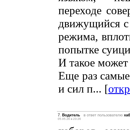
переходе сове
движущийся с
режима, вплот
попытке суицид
И такое может
Еще раз самые
и сил п... [
откр
7.
Водитель
в ответ пользователю
ха
05.05.26 в 23:26