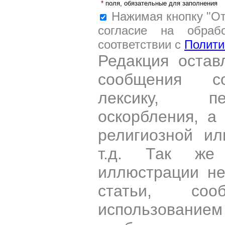
*
поля, обязательные для заполнения
Нажимая кнопку "От
согласие на обраб
соответствии с
Полити
Редакция остав
сообщения со
лексику, пе
оскорбления, а
религиозной и
т.д. Так же
иллюстрации н
статьи, со
использован