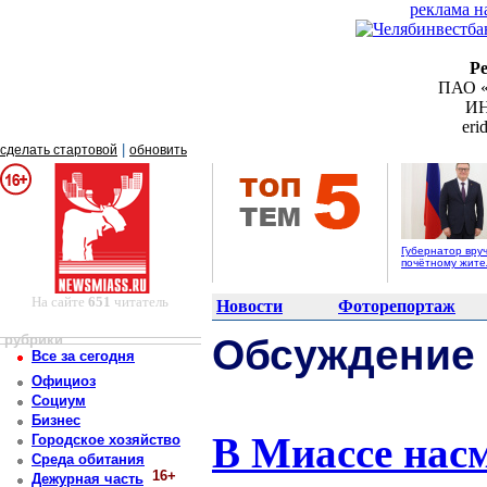
реклама н
Р
ПАО «
ИН
er
|
сделать стартовой
обновить
Губернатор вру
почётному жит
На сайте
651
читатель
Новости
Фоторепортаж
рубрики
Обсуждение
Все за сегодня
Официоз
Социум
Бизнес
В Миассе насм
Городское хозяйство
Среда обитания
16+
Дежурная часть