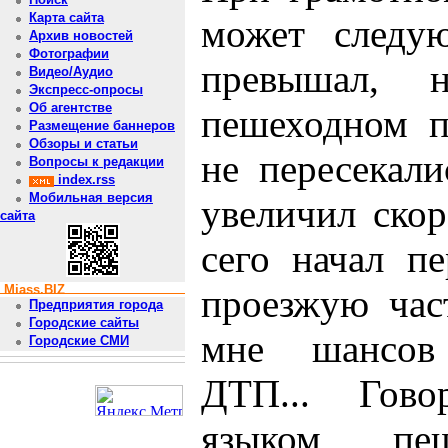
Карта сайта
может следу
Архив новостей
Фотографии
превышал, 
Видео/Аудио
Экспресс-опросы
Об агентстве
пешеходном п
Размещение баннеров
Обзоры и статьи
не пересекал
Вопросы к редакции
index.rss
Мобильная версия
увеличил скор
сайта
сего начал пе
Miass.BIZ
проезжую час
Предприятия города
Городские сайты
мне шансов 
Городские СМИ
ДТП... Гов
языком, пе