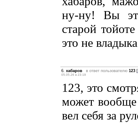
хабаров, маж
ну-ну! Вы эт
старой тойоте
это не владыка
6.
хабаров
в ответ пользователю
123
[
05.05.26 в 23:19
123, это смотр
может вообще 
вел себя за р