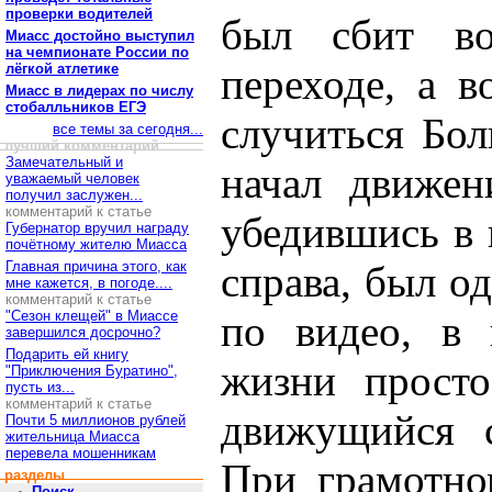
проверки водителей
был сбит во
Миасс достойно выступил
на чемпионате России по
лёгкой атлетике
переходе, а 
Миасс в лидерах по числу
стобалльников ЕГЭ
случиться Бо
все темы за сегодня...
лучший комментарий
Замечательный и
начал движен
уважаемый человек
получил заслужен...
комментарий к статье
убедившись в 
Губернатор вручил награду
почётному жителю Миасса
Главная причина этого, как
справа, был о
мне кажется, в погоде....
комментарий к статье
"Сезон клещей" в Миассе
по видео, в 
завершился досрочно?
Подарить ей книгу
жизни просто
"Приключения Буратино",
пусть из...
комментарий к статье
движущийся 
Почти 5 миллионов рублей
жительница Миасса
перевела мошенникам
При грамотно
разделы
Поиск