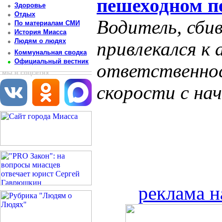
пешеходном п
Здоровье
Отдых
Водитель, сби
По материалам СМИ
История Миасса
Людям о людях
привлекался к
Коммунальная сводка
Официальный вестник
ответственно
мы в соцсетях
скорости с нач
реклама н