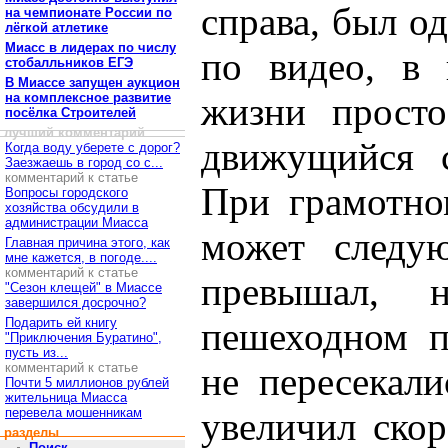
справа, был о
на чемпионате России по
лёгкой атлетике
Миасс в лидерах по числу
по видео, в 
стобалльников ЕГЭ
В Миассе запущен аукцион
на комплексное развитие
жизни просто
посёлка Строителей
лучший комментарий
движущийся 
Когда воду уберете с дорог?
Заезжаешь в город со с...
комментарий к статье
При грамотно
Вопросы городского
хозяйства обсудили в
администрации Миасса
может следу
Главная причина этого, как
мне кажется, в погоде....
комментарий к статье
превышал, 
"Сезон клещей" в Миассе
завершился досрочно?
Подарить ей книгу
пешеходном п
"Приключения Буратино",
пусть из...
комментарий к статье
не пересекал
Почти 5 миллионов рублей
жительница Миасса
перевела мошенникам
увеличил скор
разделы
Поиск