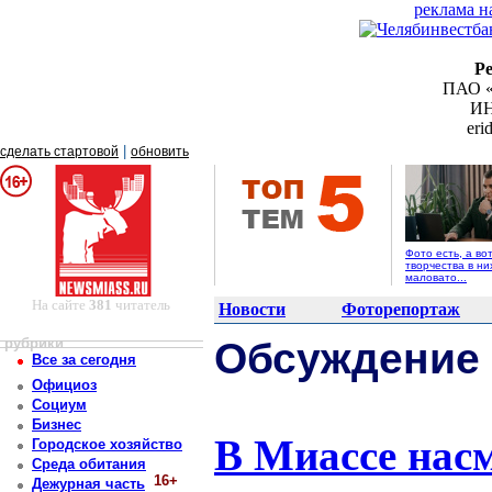
реклама н
Р
ПАО «
ИН
er
|
сделать стартовой
обновить
Фото есть, а во
творчества в ни
маловато...
На сайте
381
читатель
Новости
Фоторепортаж
рубрики
Обсуждение
Все за сегодня
Официоз
Социум
Бизнес
В Миассе насм
Городское хозяйство
Среда обитания
16+
Дежурная часть