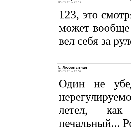
05.05.26 в 23:19
123, это смотр
может вообще 
вел себя за р
5.
Любопытная
05.05.26 в 17:57
Один не убе
нерегулируе
летел, как
печальный... Р