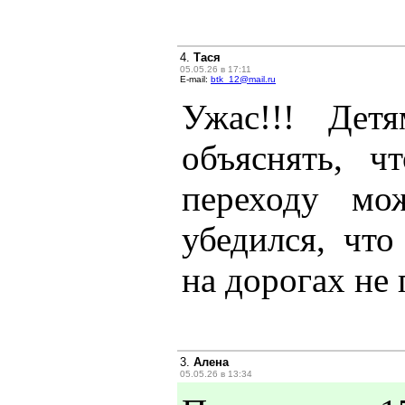
4.
Тася
05.05.26 в 17:11
E-mail:
btk_12@mail.ru
Ужас!!! Дет
объяснять, ч
переходу мо
убедился, чт
на дорогах не 
3.
Алена
05.05.26 в 13:34