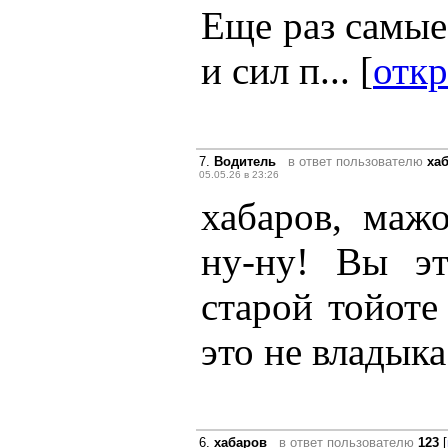
Еще раз самые
и сил п... [
откр
7.
Водитель
в ответ пользователю
ха
05.05.26 в 23:26
хабаров, маж
ну-ну! Вы эт
старой тойоте
это не владыка
6.
хабаров
в ответ пользователю
123
[