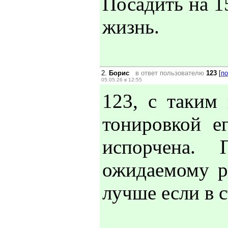
Посадить на 1
жизнь.
2.
Борис
в ответ пользователю
123
[
по
05.05.26 в 12:55
123, с таким
тонировкой е
испорчена.
ожидаемому р
лучше если в с