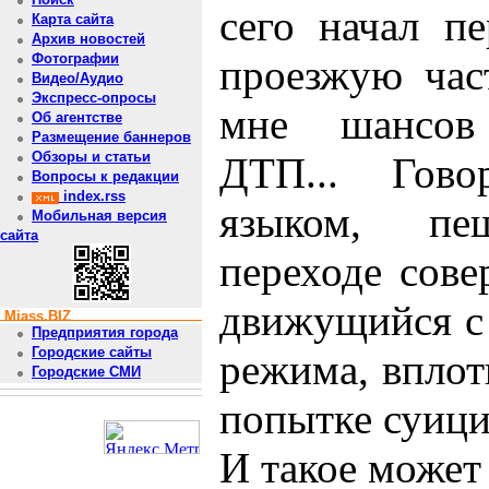
сего начал пе
Карта сайта
Архив новостей
Фотографии
проезжую час
Видео/Аудио
Экспресс-опросы
мне шансов 
Об агентстве
Размещение баннеров
Обзоры и статьи
ДТП... Гов
Вопросы к редакции
index.rss
языком, пе
Мобильная версия
сайта
переходе сове
движущийся с
Miass.BIZ
Предприятия города
Городские сайты
режима, вплот
Городские СМИ
попытке суицид
И такое может