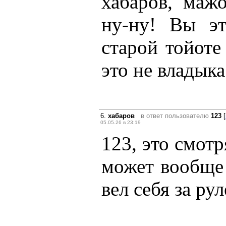
хабаров, маж
ну-ну! Вы эт
старой тойоте
это не владыка
6.
хабаров
в ответ пользователю
123
[
05.05.26 в 23:19
123, это смотр
может вообще 
вел себя за р