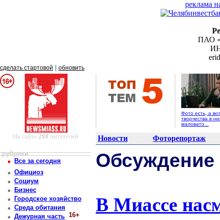
реклама н
Р
ПАО «
ИН
er
|
сделать стартовой
обновить
Фото есть, а во
творчества в ни
маловато...
На сайте
288
читателей
Новости
Фоторепортаж
рубрики
Обсуждение
Все за сегодня
Официоз
Социум
Бизнес
В Миассе насм
Городское хозяйство
Среда обитания
16+
Дежурная часть