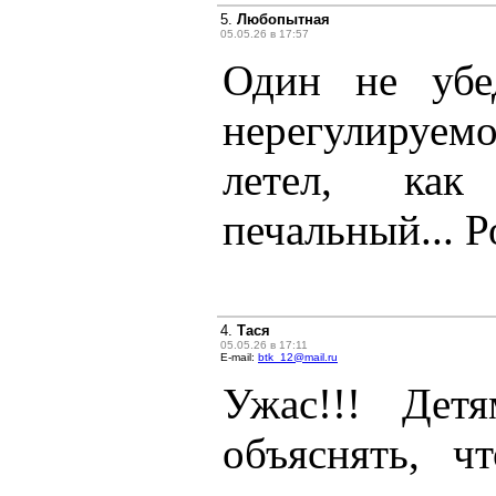
5.
Любопытная
05.05.26 в 17:57
Один не убе
нерегулируе
летел, как
печальный... Р
4.
Тася
05.05.26 в 17:11
E-mail:
btk_12@mail.ru
Ужас!!! Дет
объяснять, ч