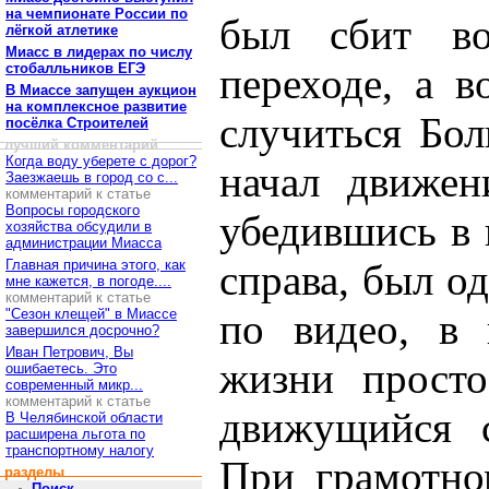
на чемпионате России по
был сбит во
лёгкой атлетике
Миасс в лидерах по числу
стобалльников ЕГЭ
переходе, а 
В Миассе запущен аукцион
на комплексное развитие
случиться Бо
посёлка Строителей
лучший комментарий
Когда воду уберете с дорог?
начал движен
Заезжаешь в город со с...
комментарий к статье
Вопросы городского
убедившись в 
хозяйства обсудили в
администрации Миасса
Главная причина этого, как
справа, был о
мне кажется, в погоде....
комментарий к статье
"Сезон клещей" в Миассе
по видео, в 
завершился досрочно?
Иван Петрович, Вы
жизни просто
ошибаетесь. Это
современный микр...
комментарий к статье
движущийся 
В Челябинской области
расширена льгота по
транспортному налогу
При грамотно
разделы
Поиск