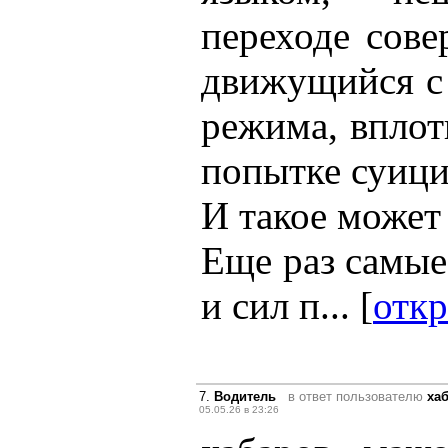
переходе сове
движущийся с
режима, вплот
попытке суицид
И такое может
Еще раз самые
и сил п... [
откр
7.
Водитель
в ответ пользователю
ха
05.05.26 в 23:26