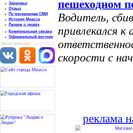
пешеходном п
Здоровье
Отдых
Водитель, сби
По материалам СМИ
История Миасса
Людям о людях
привлекался к
Коммунальная сводка
Официальный вестник
ответственно
мы в соцсетях
скорости с нач
реклама н