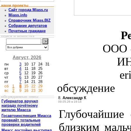
наши проекты
Сайт города Miass.ru
Miass.info
Справочник Miass.BIZ
Собрание депутатов
Почетные граждане
Р
поиск в новостях
ООО 
Август, 2026
ИН
пн
3
10
17
24
31
вт
4
11
18
25
er
ср
5
12
19
26
чт
6
13
20
27
пт
7
14
21
28
обсуждение
сб
1
8
15
22
29
вс
2
9
16
23
30
обсуждаемые темы
8.
Александр К
Губернатор вручил
09.05.26 в 19:14
награду почётному
жителю Миасса
Глубочайшие 
Госавтоинспекция Миасса
проведёт тотальные
близким мальч
проверки водителей
Миасс достойно выступил