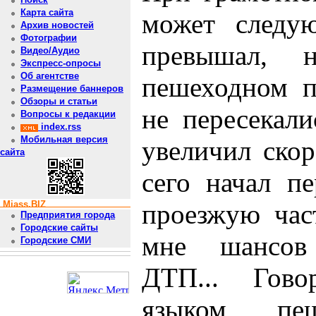
Карта сайта
может следу
Архив новостей
Фотографии
превышал, 
Видео/Аудио
Экспресс-опросы
Об агентстве
пешеходном п
Размещение баннеров
Обзоры и статьи
не пересекал
Вопросы к редакции
index.rss
Мобильная версия
увеличил скор
сайта
сего начал пе
Miass.BIZ
проезжую час
Предприятия города
Городские сайты
мне шансов 
Городские СМИ
ДТП... Гов
языком, пе