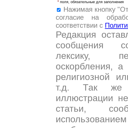
*
поля, обязательные для заполнения
Нажимая кнопку "От
согласие на обраб
соответствии с
Полити
Редакция остав
сообщения со
лексику, пе
оскорбления, а
религиозной и
т.д. Так же
иллюстрации н
статьи, со
использован