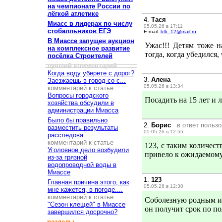
на чемпионате России по
лёгкой атлетике
4.
Тася
Миасс в лидерах по числу
05.05.26 в 17:11
стобалльников ЕГЭ
E-mail:
btk_12@mail.ru
В Миассе запущен аукцион
Ужас!!! Детям тоже н
на комплексное развитие
тогда, когда убедился
посёлка Строителей
лучший комментарий
Когда воду уберете с дорог?
3.
Алена
Заезжаешь в город со с...
05.05.26 в 13:34
комментарий к статье
Вопросы городского
Посадить на 15 лет и 
хозяйства обсудили в
администрации Миасса
Было бы правильно
2.
Борис
в ответ польз
разместить результаты
05.05.26 в 12:55
расследова...
комментарий к статье
123, с таким количес
Уголовное дело возбудили
привело к ожидаемому 
из-за грязной
водопроводной воды в
Миассе
1.
123
Главная причина этого, как
05.05.26 в 12:30
мне кажется, в погоде....
комментарий к статье
Соболезную родным и б
"Сезон клещей" в Миассе
он получит срок по по
завершился досрочно?
разделы