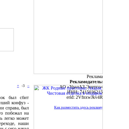
Реклама
Рекламодатель:
+
-3
–
АО «УралАЗ-Энерго»
ИНН: 7415036215
erid: 2VfnxwJkv4R
нок был сбит
уший конфуз -
Как разместить здесь рекламу
ни справа, был
то побежал на
ь легко может
реходе, наши
ни с сего начал