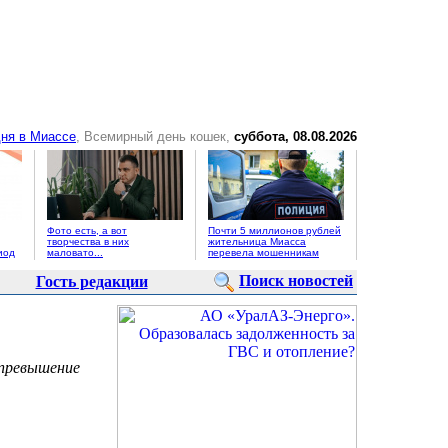
ня в Миассе
, Всемирный день кошек,
суббота, 08.08.2026
Фото есть, а вот
Почти 5 миллионов рублей
творчества в них
жительница Миасса
иод
маловато...
перевела мошенникам
Поиск новостей
Гость редакции
 превышение