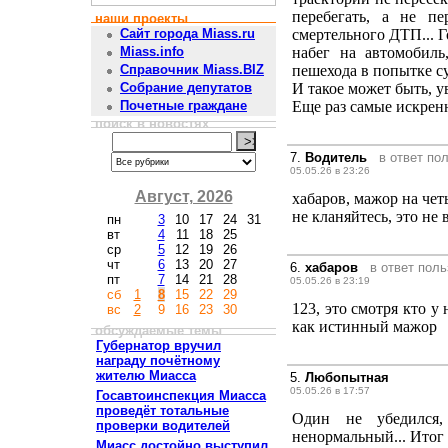
перебегать, а не п
наши проекты
смертельного ДТП... 
Сайт города Miass.ru
набег на автомобил
Miass.info
пешехода в попытке су
Справочник Miass.BIZ
И такое может быть, у
Собрание депутатов
Еще раз самые искренн
Почетные граждане
поиск в новостях
7.
Водитель
в ответ по
05.05.26 в 23:26
Август, 2026
хабаров, мажор на чет
не кланяйтесь, это не
пн
3
10
17
24
31
вт
4
11
18
25
ср
5
12
19
26
чт
6
13
20
27
6.
хабаров
в ответ пол
пт
7
14
21
28
05.05.26 в 23:19
сб
1
8
15
22
29
123, это смотря кто у
вс
2
9
16
23
30
как истинный мажор
обсуждаемые темы
Губернатор вручил
награду почётному
жителю Миасса
5.
Любопытная
05.05.26 в 17:57
Госавтоинспекция Миасса
проведёт тотальные
Один не убедился,
проверки водителей
ненормальный... Итог 
Миасс достойно выступил