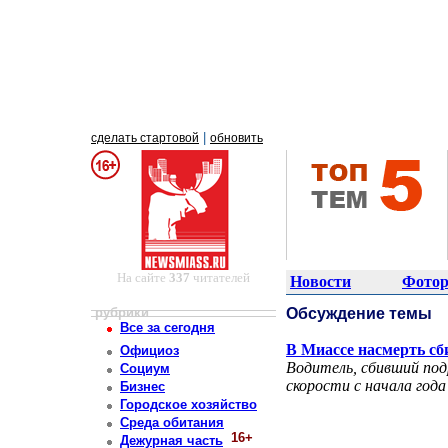
|
сделать стартовой
обновить
На сайте
337
читателей
Новости
Фотор
рубрики
Обсуждение темы
Все за сегодня
В Миассе насмерть сб
Официоз
Водитель, сбивший по
Социум
скорости с начала года
Бизнес
Городское хозяйство
Среда обитания
16+
Дежурная часть