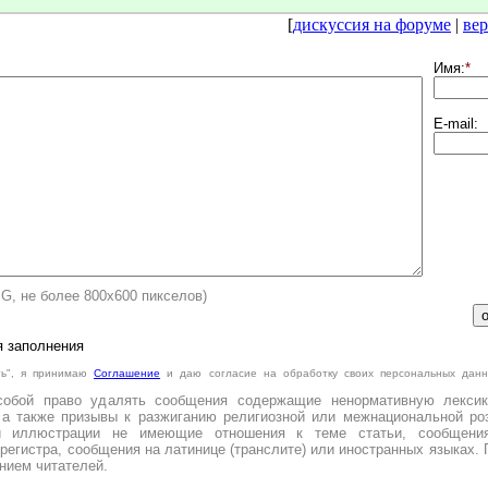
[
дискуссия на форуме
|
вер
Имя:
*
E-mail:
PG, не более 800х600 пикселов)
я заполнения
ть", я принимаю
Cоглашение
и даю согласие на обработку своих персональных данн
.
собой право удалять сообщения содержащие ненормативную лексик
 а также призывы к разжиганию религиозной или межнациональной роз
и иллюстрации не имеющие отношения к теме статьи, сообщени
регистра, сообщения на латинице (транслите) или иностранных языках. 
нием читателей.