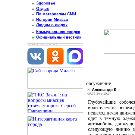
Здоровье
Отдых
По материалам СМИ
История Миасса
Людям о людях
Коммунальная сводка
Официальный вестник
мы в соцсетях
обсуждение
8.
Александр К
09.05.26 в 19:14
Глубочайшие соболе
водителем на пешехо
пешеход начал движен
одет в темную одежд
автомобиль, движущи
следующую линию за
траектории не пересек