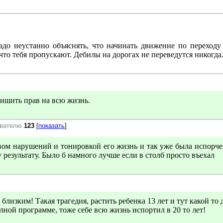
адо неустанно объяснять, что начинать движение по переходу
, что тебя пропускают. Дебилы на дорогах не переведутся никогда
лишить прав на всю жизнь.
ователю
123
[
показать
]
твом нарушений и тонировкой его жизнь и так уже была испорче
результату. Было б намного лучше если в столб просто въехал
лизким! Такая трагедия, растить ребенка 13 лет и тут какой то 
лной программе, тоже себе всю жизнь испортил в 20 то лет!