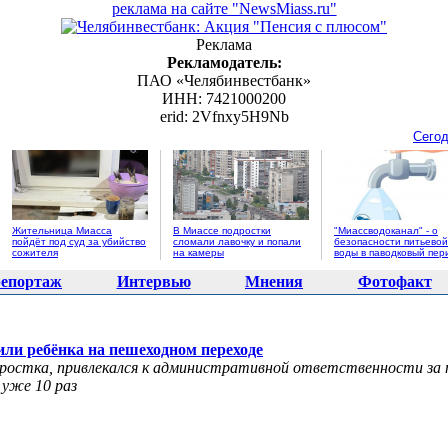
реклама на сайте "NewsMiass.ru"
Реклама
Рекламодатель:
ПАО «Челябинвестбанк»
ИНН: 7421000200
erid: 2Vfnxy5H9Nb
Сегод
Жительница Миасса
В Миассе подростки
"Миассводоканал" - о
пойдёт под суд за убийство
сломали лавочку и попали
безопасности питьевой
сожителя
на камеры
воды в паводковый пер
епортаж
Интервью
Мнения
Фотофакт
или ребёнка на пешеходном переходе
дростка, привлекался к административной ответственности за
 уже 10 раз