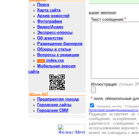
Поиск
Карта сайта
ваше мнение
Архив новостей
Текст сообщения:
*
Фотографии
Видео/Аудио
Экспресс-опросы
Об агентстве
Размещение баннеров
Обзоры и статьи
Вопросы к редакции
index.rss
Мобильная версия
сайта
Иллюстрация:
(только J
Miass.BIZ
*
поля, обязательные дл
Предприятия города
Городские сайты
Нажимая кнопку "Отправи
Городские СМИ
Политикой конфиденциальности
Редакция оставляет за 
сообщения, оскорбления,
удаляются сообщения 
использованием верхнего 
может не совпадать с мне