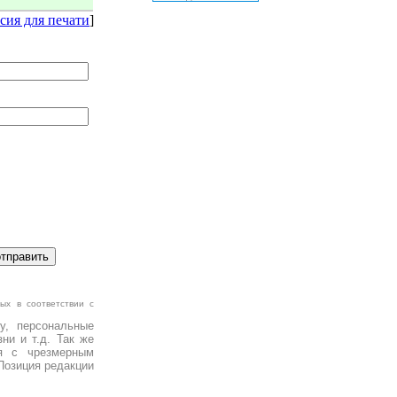
сия для печати
]
ых в соответствии с
у, персональные
ни и т.д. Так же
я с чрезмерным
Позиция редакции