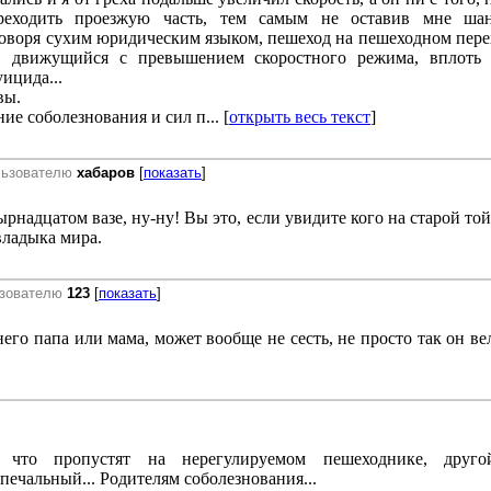
ереходить проезжую часть, тем самым не оставив мне шан
Говоря сухим юридическим языком, пешеход на пешеходном пер
ь, движущийся с превышением скоростного режима, вплоть
ицида...
вы.
ие соболезнования и сил п... [
открыть весь текст
]
льзователю
хабаров
[
показать
]
ырнадцатом вазе, ну-ну! Вы это, если увидите кого на старой той
 владыка мира.
ьзователю
123
[
показать
]
 него папа или мама, может вообще не сесть, не просто так он ве
 что пропустят на нерегулируемом пешеходнике, друго
печальный... Родителям соболезнования...