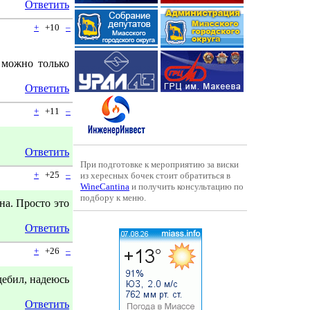
Ответить
+
+10
–
 можно только
.
Ответить
+
+11
–
Ответить
При подготовке к мероприятию за виски
+
+25
–
из хересных бочек стоит обратиться в
WineCantina
и получить консультацию по
подбору к меню.
на. Просто это
Ответить
+
+26
–
дебил, надеюсь
Ответить