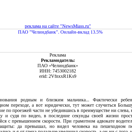
реклама на сайте "NewsMiass.ru"
Реклама
Рекламодатель:
ПАО «Челиндбанк»
ИНН: 7453002182
erid: 2VfnxxR1Ks9
знования родным и близким мальчика... Фактически ребе
дном переходе, а вот юридически, тут может случиться Больш
ие по проезжей части не убедившись в преимуществе ни слева, 
у и судя по видео, в последние секунды своей жизни прос
йся с превышением скорости. При грамотном адвокате водител
щиты: да превышал, но видел человека на пешеходном пе
ались и я от греха подальше увеличил скорость, а он ни с того, 