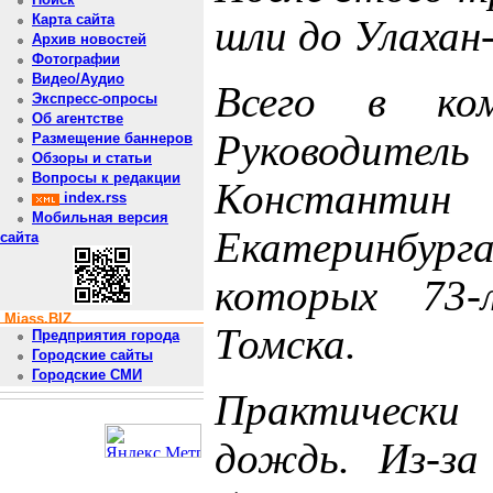
Карта сайта
шли до Улахан
Архив новостей
Фотографии
Видео/Аудио
Всего в ко
Экспресс-опросы
Об агентстве
Руководител
Размещение баннеров
Обзоры и статьи
Вопросы к редакции
Констант
index.rss
Мобильная версия
Екатеринбург
сайта
которых 73-
Miass.BIZ
Томска.
Предприятия города
Городские сайты
Городские СМИ
Практическ
дождь. Из-за