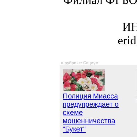
Филиал ФГБО
ИН
eri
в рубрике: Социум
Полиция Миасса
предупреждает о
схеме
мошенничества
"Букет"