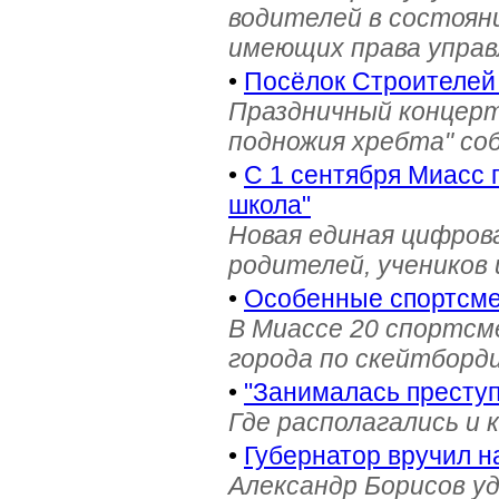
водителей в состояни
имеющих права управ
•
Посёлок Строителей
Праздничный концерт
подножия хребта" со
•
С 1 сентября Миасс 
школа"
Новая единая цифров
родителей, учеников 
•
Особенные спортсме
В Миассе 20 спортс
города по скейтборди
•
"Занималась престу
Где располагались и 
•
Губернатор вручил н
Александр Борисов уд