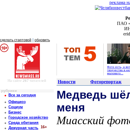
реклама н
Р
ПАО «
ИН
er
|
сделать стартовой
обновить
Фото есть, а во
творчества в ни
маловато...
На сайте
267
читателей
Новости
Фоторепортаж
рубрики
Медведь шёл 
Все за сегодня
Официоз
меня
Социум
Бизнес
Миасский фот
Городское хозяйство
Среда обитания
16+
Дежурная часть