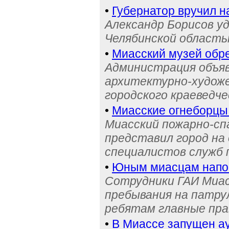
•
Губернатор вручил н
Александр Борисов уд
Челябинской область
•
Миасский музей обре
Администрация объяв
архитектурно-художе
городского краеведче
•
Миасские огнеборцы
Миасский пожарно-сп
представил город на
специалистов служб
•
Юным миасцам нап
Сотрудники ГАИ Миас
пребывания на патру
ребятам главные пра
•
В Миассе запущен ау