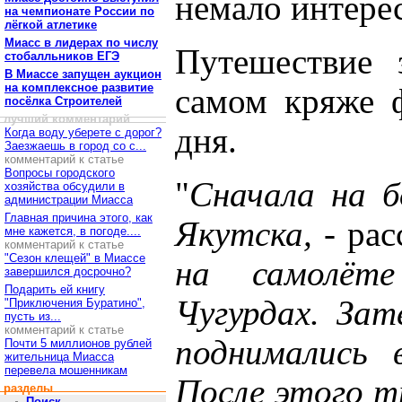
немало интере
на чемпионате России по
лёгкой атлетике
Миасс в лидерах по числу
Путешествие 
стобалльников ЕГЭ
В Миассе запущен аукцион
на комплексное развитие
самом кряже ф
посёлка Строителей
лучший комментарий
дня.
Когда воду уберете с дорог?
Заезжаешь в город со с...
комментарий к статье
Вопросы городского
"
Сначала на б
хозяйства обсудили в
администрации Миасса
Главная причина этого, как
Якутска,
- рас
мне кажется, в погоде....
комментарий к статье
"Сезон клещей" в Миассе
на самолёт
завершился досрочно?
Подарить ей книгу
Чугурдах. За
"Приключения Буратино",
пусть из...
комментарий к статье
поднимались 
Почти 5 миллионов рублей
жительница Миасса
перевела мошенникам
После этого т
разделы
Поиск