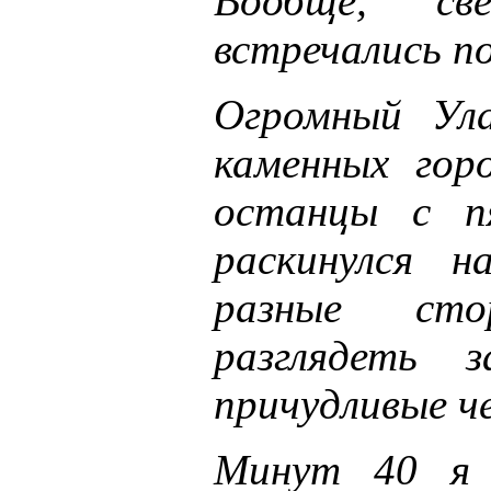
Вообще, св
встречались п
Огромный Ула
каменных гор
останцы с 
раскинулся н
разные ст
разглядеть 
причудливые ч
Минут 40 я