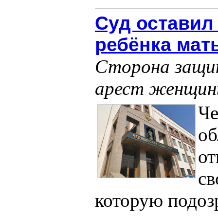
Суд оставил
ребёнка мат
Сторона защи
арест женщины
Че
об
от
св
которую подозр