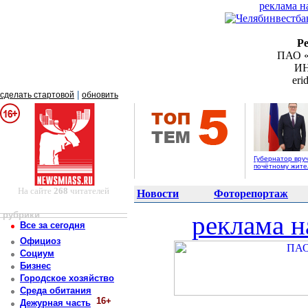
реклама н
Р
ПАО «
ИН
er
|
сделать стартовой
обновить
Губернатор вру
почётному жит
На сайте
268
читателей
Новости
Фоторепортаж
рубрики
реклама н
Все за сегодня
Официоз
Социум
Бизнес
Городское хозяйство
Среда обитания
16+
Дежурная часть