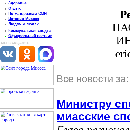
Здоровье
Отдых
Р
По материалам СМИ
История Миасса
ПА
Людям о людях
Коммунальная сводка
Официальный вестник
ИН
мы в соцсетях
er
Все новости за
Министру сп
миасские сп
Глава региона