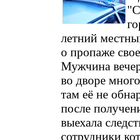
"С
го
летний местны
о пропаже сво
Мужчина вечер
во дворе много
там её не обн
после получен
выехала следст
сотрудники ко