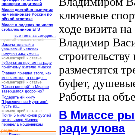
Владимиром В
проверки водителей
Миасс достойно выступил
ключевые спор
на чемпионате России по
лёгкой атлетике
ходе визита на
Миасс в лидерах по числу
стобалльников ЕГЭ
все темы за сегодня...
Владимир Васи
лучший комментарий
Замечательный и
уважаемый человек
строительству 
получил заслужен...
комментарий к статье
Губернатор вручил награду
разместятся тр
почётному жителю Миасса
Главная причина этого, как
мне кажется, в погоде....
буфет, душевы
комментарий к статье
"Сезон клещей" в Миассе
завершился досрочно?
Работы на объек
Подарить ей книгу
"Приключения Буратино",
пусть из...
комментарий к статье
В Миассе ры
Почти 5 миллионов рублей
жительница Миасса
ради улова
перевела мошенникам
разделы
Поиск