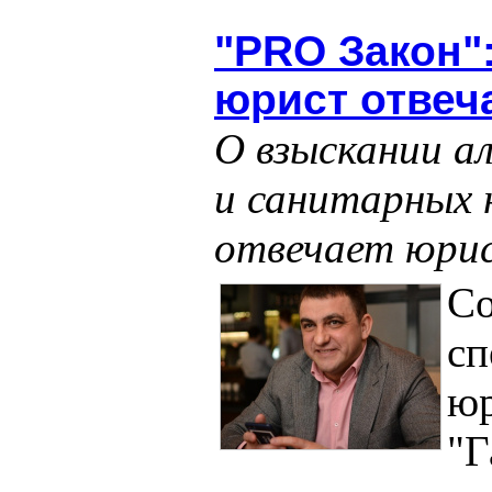
"PRO Закон"
юрист отвеча
О взыскании а
и санитарных н
отвечает юри
С
сп
юр
"Г