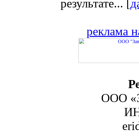
результате... [
д
реклама н
Р
ООО «З
ИН
er