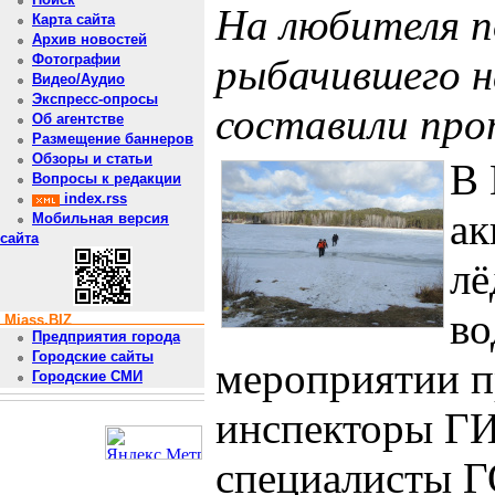
На любителя п
Карта сайта
Архив новостей
рыбачившего н
Фотографии
Видео/Аудио
Экспресс-опросы
составили про
Об агентстве
Размещение баннеров
Обзоры и статьи
В 
Вопросы к редакции
index.rss
ак
Мобильная версия
сайта
лё
во
Miass.BIZ
Предприятия города
Городские сайты
мероприятии п
Городские СМИ
инспекторы ГИ
специалисты Г