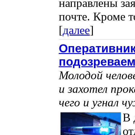
направлены за
почте. Кроме т
[
далее
]
Оперативник
подозреваемо
Молодой челове
и захотел прок
чего и угнал 
В 
от