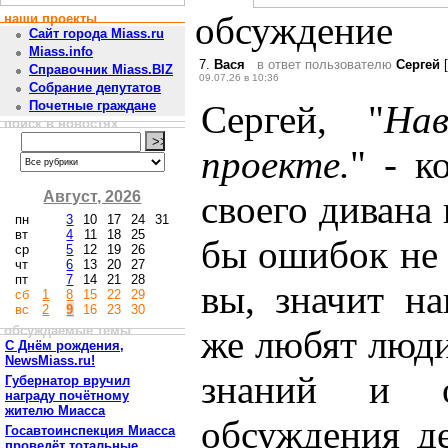
обсуждение
наши проекты
Сайт города Miass.ru
Miass.info
7.
Вася
в ответ пользователю
Сергей
[
Справочник Miass.BIZ
09.07.26 в 10:36
Собрание депутатов
Сергей, "
На
Почетные граждане
поиск в новостях
проекте.
" - к
Август, 2026
своего дивана 
пн
3
10
17
24
31
вт
4
11
18
25
бы ошибок не 
ср
5
12
19
26
чт
6
13
20
27
пт
7
14
21
28
вы, значит н
сб
1
8
15
22
29
вс
2
9
16
23
30
обсуждаемые темы
же любят люд
С Днём рождения,
NewsMiass.ru!
знаний и о
Губернатор вручил
награду почётному
жителю Миасса
обсуждения д
Госавтоинспекция Миасса
проведёт тотальные