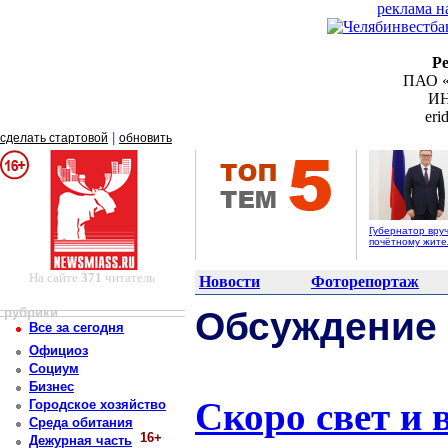
реклама н
Р
ПАО «
ИН
er
|
сделать стартовой
обновить
Губернатор вру
почётному жит
На сайте
371
читатель
Новости
Фоторепортаж
рубрики
Обсуждение
Все за сегодня
Официоз
Социум
Бизнес
Скоро свет и 
Городское хозяйство
Среда обитания
16+
Дежурная часть