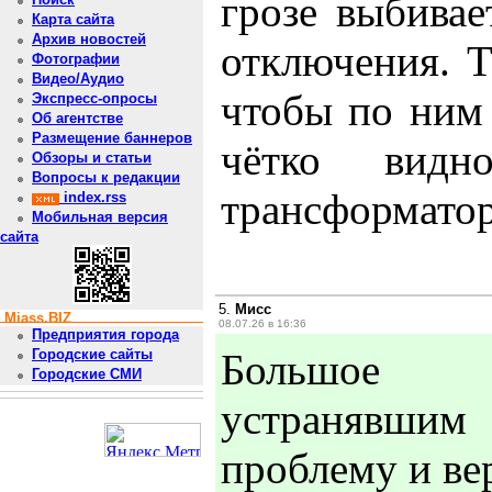
грозе выбивае
Карта сайта
Архив новостей
отключения. 
Фотографии
Видео/Аудио
чтобы по ним
Экспресс-опросы
Об агентстве
Размещение баннеров
чётко вид
Обзоры и статьи
Вопросы к редакции
трансформатор
index.rss
Мобильная версия
сайта
5.
Мисс
Miass.BIZ
08.07.26 в 16:36
Предприятия города
Большое 
Городские сайты
Городские СМИ
устранявшим
проблему и ве