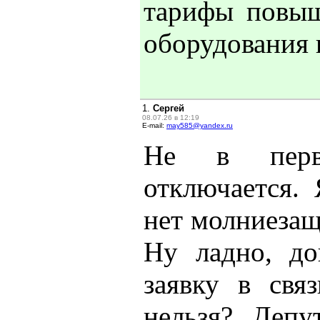
тарифы повыш
оборудования н
1.
Сергей
08.07.26 в 12:19
E-mail:
may585@yandex.ru
Не в первы
отключается.
нет молниезащ
Ну ладно, до
заявку в св
нельзя? Деп