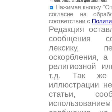
*
поля, обязательные для заполнения
Нажимая кнопку "От
согласие на обраб
соответствии с
Полити
Редакция остав
сообщения со
лексику, пе
оскорбления, а
религиозной и
т.д. Так же
иллюстрации н
статьи, со
использован