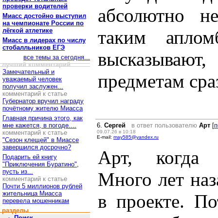
проверки водителей
абсолютно н
Миасс достойно выступил
на чемпионате России по
лёгкой атлетике
таким апло
Миасс в лидерах по числу
стобалльников ЕГЭ
высказывают,
все темы за сегодня...
лучший комментарий
Замечательный и
предметам сра
уважаемый человек
получил заслужен...
комментарий к статье
Губернатор вручил награду
почётному жителю Миасса
Главная причина этого, как
мне кажется, в погоде....
6.
Сергей
в ответ пользователю
Арт
[
п
комментарий к статье
09.07.26 в 10:18
E-mail:
may585@yandex.ru
"Сезон клещей" в Миассе
завершился досрочно?
Арт, когда 
Подарить ей книгу
"Приключения Буратино",
пусть из...
Много лет наз
комментарий к статье
Почти 5 миллионов рублей
жительница Миасса
в проекте. П
перевела мошенникам
разделы
Поиск