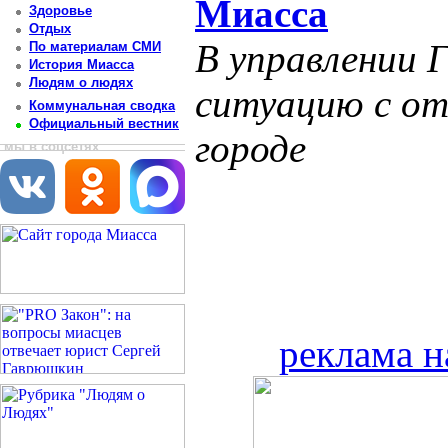
Миасса
Здоровье
Отдых
В управлении 
По материалам СМИ
История Миасса
Людям о людях
ситуацию с от
Коммунальная сводка
Официальный вестник
городе
мы в соцсетях
реклама н