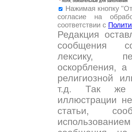
*
поля, обязательные для заполнения
Нажимая кнопку "От
согласие на обраб
соответствии с
Полити
Редакция остав
сообщения со
лексику, пе
оскорбления, а
религиозной и
т.д. Так же
иллюстрации н
статьи, со
использован