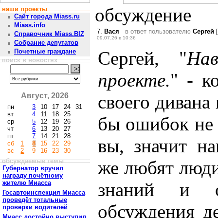
обсуждение
наши проекты
Сайт города Miass.ru
Miass.info
7.
Вася
в ответ пользователю
Сергей
[
Справочник Miass.BIZ
09.07.26 в 10:36
Собрание депутатов
Сергей, "
На
Почетные граждане
поиск в новостях
проекте.
" - к
Август, 2026
своего дивана 
пн
3
10
17
24
31
вт
4
11
18
25
бы ошибок не 
ср
5
12
19
26
чт
6
13
20
27
пт
7
14
21
28
вы, значит н
сб
1
8
15
22
29
вс
2
9
16
23
30
обсуждаемые темы
же любят люд
Губернатор вручил
награду почётному
жителю Миасса
знаний и о
Госавтоинспекция Миасса
проведёт тотальные
обсуждения д
проверки водителей
Миасс достойно выступил