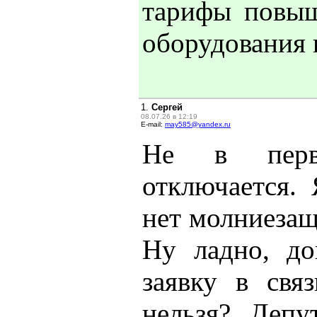
тарифы повыш
оборудования н
1.
Сергей
08.07.26 в 12:19
E-mail:
may585@yandex.ru
Не в первы
отключается.
нет молниезащ
Ну ладно, до
заявку в св
нельзя? Деп