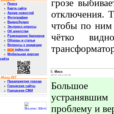
грозе выбивае
Поиск
Карта сайта
отключения. 
Архив новостей
Фотографии
чтобы по ним
Видео/Аудио
Экспресс-опросы
Об агентстве
чётко вид
Размещение баннеров
Обзоры и статьи
трансформатор
Вопросы к редакции
index.rss
Мобильная версия
сайта
5.
Мисс
08.07.26 в 16:36
Miass.BIZ
Предприятия города
Большое 
Городские сайты
Городские СМИ
устранявшим
проблему и ве