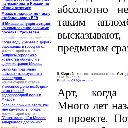
на чемпионате России по
абсолютно н
лёгкой атлетике
Миасс в лидерах по числу
стобалльников ЕГЭ
таким апло
В Миассе запущен аукцион
на комплексное развитие
высказывают,
посёлка Строителей
лучший комментарий
Когда воду уберете с дорог?
предметам сра
Заезжаешь в город со с...
комментарий к статье
Вопросы городского
хозяйства обсудили в
администрации Миасса
Было бы правильно
разместить результаты
6.
Сергей
в ответ пользователю
Арт
[
п
расследова...
09.07.26 в 10:18
E-mail:
may585@yandex.ru
комментарий к статье
Уголовное дело возбудили
Арт, когда 
из-за грязной
водопроводной воды в
Миассе
Много лет наз
Главная причина этого, как
мне кажется, в погоде....
комментарий к статье
в проекте. П
"Сезон клещей" в Миассе
завершился досрочно?
разделы