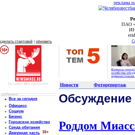
реклама н
Р
ПАО «
ИН
er
С
|
сделать стартовой
обновить
Вопросы городс
хозяйства обсуд
администрации
На сайте
405
читателей
Новости
Фоторепортаж
рубрики
Обсуждение
Все за сегодня
Официоз
Социум
Бизнес
Роддом Миасс
Городское хозяйство
Среда обитания
16+
Дежурная часть