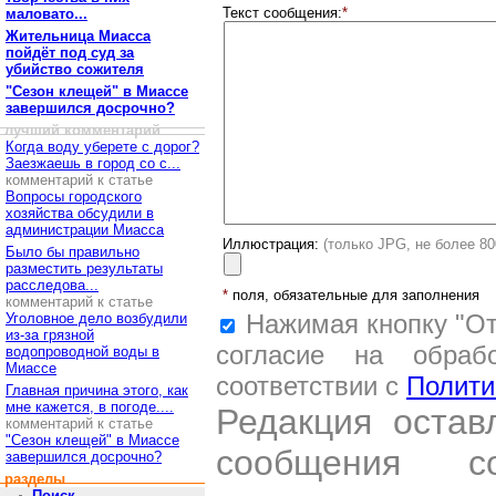
Текст сообщения:
*
маловато...
Жительница Миасса
пойдёт под суд за
убийство сожителя
"Сезон клещей" в Миассе
завершился досрочно?
лучший комментарий
Когда воду уберете с дорог?
Заезжаешь в город со с...
комментарий к статье
Вопросы городского
хозяйства обсудили в
администрации Миасса
Иллюстрация:
(только JPG, не более 8
Было бы правильно
разместить результаты
расследова...
*
поля, обязательные для заполнения
комментарий к статье
Нажимая кнопку "От
Уголовное дело возбудили
из-за грязной
согласие на обраб
водопроводной воды в
Миассе
соответствии с
Полити
Главная причина этого, как
мне кажется, в погоде....
Редакция остав
комментарий к статье
"Сезон клещей" в Миассе
сообщения со
завершился досрочно?
разделы
Поиск