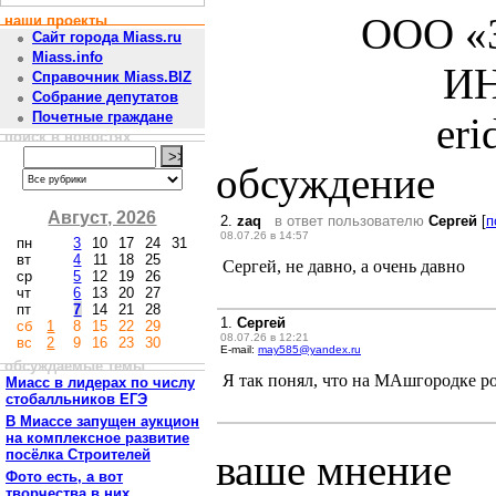
ООО «З
наши проекты
Сайт города Miass.ru
Miass.info
ИН
Справочник Miass.BIZ
Собрание депутатов
Почетные граждане
er
поиск в новостях
обсуждение
Август, 2026
2.
zaq
в ответ пользователю
Сергей
[
п
08.07.26 в 14:57
пн
3
10
17
24
31
вт
4
11
18
25
Сергей, не давно, а очень давно
ср
5
12
19
26
чт
6
13
20
27
пт
7
14
21
28
1.
Сергей
сб
1
8
15
22
29
08.07.26 в 12:21
вс
2
9
16
23
30
E-mail:
may585@yandex.ru
обсуждаемые темы
Я так понял, что на МАшгородке р
Миасс в лидерах по числу
стобалльников ЕГЭ
В Миассе запущен аукцион
на комплексное развитие
посёлка Строителей
ваше мнение
Фото есть, а вот
творчества в них