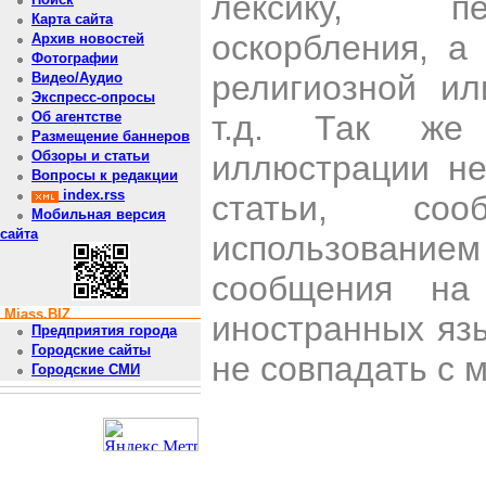
лексику, пе
Карта сайта
оскорбления, а
Архив новостей
Фотографии
религиозной и
Видео/Аудио
Экспресс-опросы
т.д. Так же
Об агентстве
Размещение баннеров
Обзоры и статьи
иллюстрации н
Вопросы к редакции
index.rss
статьи, со
Мобильная версия
сайта
использован
сообщения на 
Miass.BIZ
иностранных яз
Предприятия города
Городские сайты
не совпадать с 
Городские СМИ