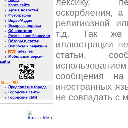
лексику, пе
Карта сайта
оскорбления, а
Архив новостей
Фотографии
религиозной и
Видео/Аудио
Экспресс-опросы
т.д. Так же
Об агентстве
Размещение баннеров
Обзоры и статьи
иллюстрации н
Вопросы к редакции
index.rss
статьи, со
Мобильная версия
сайта
использован
сообщения на 
Miass.BIZ
иностранных яз
Предприятия города
Городские сайты
не совпадать с 
Городские СМИ