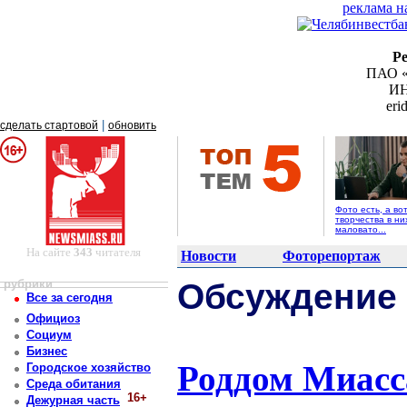
реклама н
Р
ПАО «
ИН
er
|
сделать стартовой
обновить
Фото есть, а во
творчества в ни
маловато...
На сайте
343
читателя
Новости
Фоторепортаж
рубрики
Обсуждение
Все за сегодня
Официоз
Социум
Бизнес
Роддом Миасс
Городское хозяйство
Среда обитания
16+
Дежурная часть