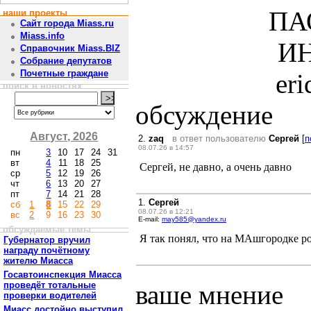
ПА
наши проекты
Сайт города Miass.ru
Miass.info
ИН
Справочник Miass.BIZ
Собрание депутатов
Почетные граждане
er
поиск в новостях
обсуждение
Август, 2026
2.
zaq
в ответ пользователю
Сергей
[
п
08.07.26 в 14:57
пн
3
10
17
24
31
вт
4
11
18
25
Сергей, не давно, а очень давно
ср
5
12
19
26
чт
6
13
20
27
пт
7
14
21
28
1.
Сергей
сб
1
8
15
22
29
08.07.26 в 12:21
вс
2
9
16
23
30
E-mail:
may585@yandex.ru
обсуждаемые темы
Я так понял, что на МАшгородке р
Губернатор вручил
награду почётному
жителю Миасса
Госавтоинспекция Миасса
проведёт тотальные
ваше мнение
проверки водителей
Миасс достойно выступил