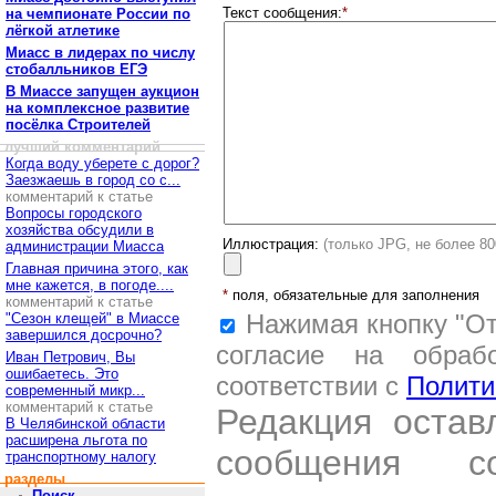
Текст сообщения:
*
на чемпионате России по
лёгкой атлетике
Миасс в лидерах по числу
стобалльников ЕГЭ
В Миассе запущен аукцион
на комплексное развитие
посёлка Строителей
лучший комментарий
Когда воду уберете с дорог?
Заезжаешь в город со с...
комментарий к статье
Вопросы городского
хозяйства обсудили в
Иллюстрация:
(только JPG, не более 8
администрации Миасса
Главная причина этого, как
мне кажется, в погоде....
*
поля, обязательные для заполнения
комментарий к статье
Нажимая кнопку "От
"Сезон клещей" в Миассе
завершился досрочно?
согласие на обраб
Иван Петрович, Вы
ошибаетесь. Это
соответствии с
Полити
современный микр...
комментарий к статье
Редакция остав
В Челябинской области
расширена льгота по
сообщения со
транспортному налогу
разделы
Поиск