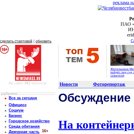
реклама н
Р
ПАО «
ИН
er
С
|
сделать стартовой
обновить
Жительница Ми
пойдёт под суд 
сожителя
На сайте
302
читателя
Новости
Фоторепортаж
рубрики
Обсуждение
Все за сегодня
Официоз
Социум
Бизнес
На контейнер
Городское хозяйство
Среда обитания
16+
Дежурная часть