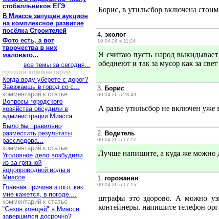
стобалльников ЕГЭ
Борис, в утильсбор включена стоим
В Миассе запущен аукцион
на комплексное развитие
посёлка Строителей
4.
эколог
Фото есть, а вот
10.04.26 в 11:24
творчества в них
Я считаю пусть народ выкидывает
маловато...
обеднеют и так за мусор как за свет
все темы за сегодня...
лучший комментарий
Когда воду уберете с дорог?
Заезжаешь в город со с...
3.
Борис
комментарий к статье
09.04.26 в 23:49
Вопросы городского
А разве утильсбор не включен уже
хозяйства обсудили в
администрации Миасса
Было бы правильно
разместить результаты
2.
Водитель
расследова...
09.04.26 в 17:17
комментарий к статье
Лучше напишите, а куда же можно 
Уголовное дело возбудили
из-за грязной
водопроводной воды в
Миассе
1.
горожанин
09.04.26 в 17:15
Главная причина этого, как
мне кажется, в погоде....
штрафы это здорово. А можно уз
комментарий к статье
контейнеры. напишите телефон орг
"Сезон клещей" в Миассе
завершился досрочно?