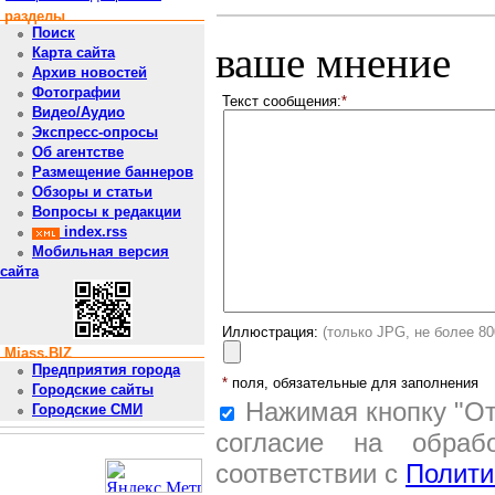
разделы
Поиск
ваше мнение
Карта сайта
Архив новостей
Фотографии
Текст сообщения:
*
Видео/Аудио
Экспресс-опросы
Об агентстве
Размещение баннеров
Обзоры и статьи
Вопросы к редакции
index.rss
Мобильная версия
сайта
Иллюстрация:
(только JPG, не более 8
Miass.BIZ
Предприятия города
*
поля, обязательные для заполнения
Городские сайты
Нажимая кнопку "От
Городские СМИ
согласие на обраб
соответствии с
Полити