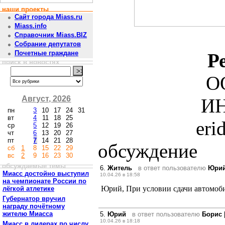
наши проекты
Сайт города Miass.ru
Miass.info
Справочник Miass.BIZ
Собрание депутатов
Почетные граждане
Р
поиск в новостях
О
Август, 2026
ИН
пн
3
10
17
24
31
вт
4
11
18
25
eri
ср
5
12
19
26
чт
6
13
20
27
пт
7
14
21
28
обсуждение
сб
1
8
15
22
29
вс
2
9
16
23
30
обсуждаемые темы
6.
Житель
в ответ пользователю
Юри
Миасс достойно выступил
10.04.26 в 18:58
на чемпионате России по
Юрий, При условии сдачи автомоби
лёгкой атлетике
Губернатор вручил
награду почётному
жителю Миасса
5.
Юрий
в ответ пользователю
Борис
10.04.26 в 18:18
Миасс в лидерах по числу