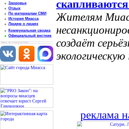
скапливаются
Здоровье
Отдых
Жителям Миас
По материалам СМИ
История Миасса
Людям о людях
несанкциониро
Коммунальная сводка
Официальный вестник
создаёт серьё
мы в соцсетях
экологическую
реклама н