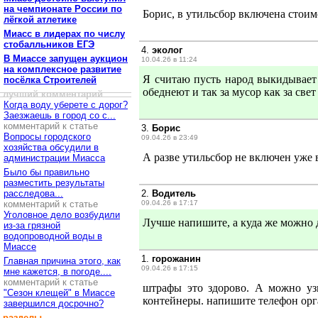
на чемпионате России по
Борис, в утильсбор включена стоим
лёгкой атлетике
Миасс в лидерах по числу
стобалльников ЕГЭ
4.
эколог
В Миассе запущен аукцион
10.04.26 в 11:24
на комплексное развитие
Я считаю пусть народ выкидывает
посёлка Строителей
обеднеют и так за мусор как за свет
лучший комментарий
Когда воду уберете с дорог?
Заезжаешь в город со с...
комментарий к статье
3.
Борис
Вопросы городского
09.04.26 в 23:49
хозяйства обсудили в
А разве утильсбор не включен уже
администрации Миасса
Было бы правильно
разместить результаты
расследова...
2.
Водитель
комментарий к статье
09.04.26 в 17:17
Уголовное дело возбудили
Лучше напишите, а куда же можно 
из-за грязной
водопроводной воды в
Миассе
1.
горожанин
Главная причина этого, как
09.04.26 в 17:15
мне кажется, в погоде....
комментарий к статье
штрафы это здорово. А можно уз
"Сезон клещей" в Миассе
контейнеры. напишите телефон орг
завершился досрочно?
разделы