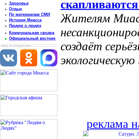
скапливаются
Здоровье
Отдых
Жителям Миас
По материалам СМИ
История Миасса
Людям о людях
несанкциониро
Коммунальная сводка
Официальный вестник
создаёт серьё
мы в соцсетях
экологическую
реклама н