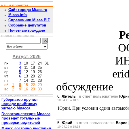
наши проекты
Сайт города Miass.ru
Miass.info
Справочник Miass.BIZ
Собрание депутатов
Почетные граждане
Р
поиск в новостях
О
Август, 2026
ИН
пн
3
10
17
24
31
вт
4
11
18
25
eri
ср
5
12
19
26
чт
6
13
20
27
пт
7
14
21
28
обсуждение
сб
1
8
15
22
29
вс
2
9
16
23
30
обсуждаемые темы
6.
Житель
в ответ пользователю
Юри
Губернатор вручил
10.04.26 в 18:58
награду почётному
Юрий, При условии сдачи автомоби
жителю Миасса
Госавтоинспекция Миасса
проведёт тотальные
проверки водителей
5.
Юрий
в ответ пользователю
Борис
10.04.26 в 18:18
Миасс достойно выступил