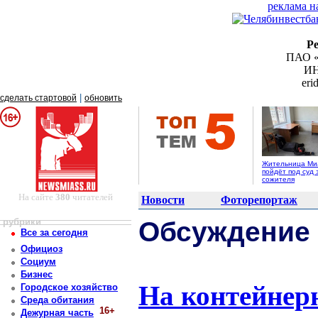
реклама н
Р
ПАО «
ИН
er
|
сделать стартовой
обновить
Жительница Ми
пойдёт под суд 
сожителя
На сайте
380
читателей
Новости
Фоторепортаж
рубрики
Обсуждение
Все за сегодня
Официоз
Социум
Бизнес
На контейнер
Городское хозяйство
Среда обитания
16+
Дежурная часть