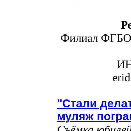
Р
Филиал ФГБО
ИН
eri
"Стали делат
муляж погра
Съёмка юбилей