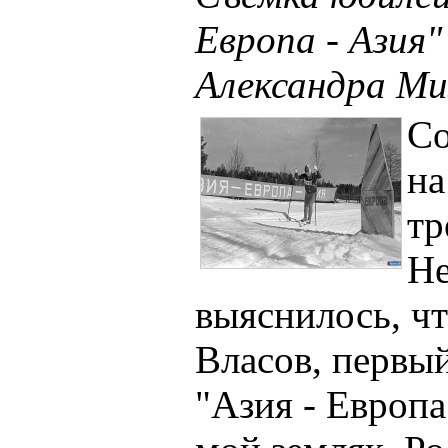
Европа - Азия"
Александра Ми
Со
на
тр
Не
выяснилось, ч
Власов, первы
"Азия - Европа