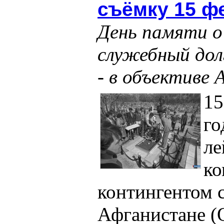
съёмку 15 ф
День памяти о
служебный дол
- в объективе 
15
го
ле
к
контингентом с
Афганистане (