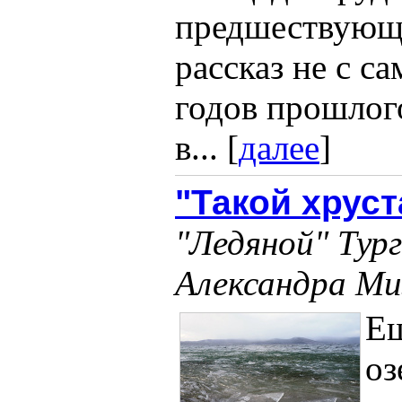
предшествующ
рассказ не с са
годов прошлого
в... [
далее
]
"Такой хруст
"Ледяной" Тург
Александра Ми
Ещ
оз