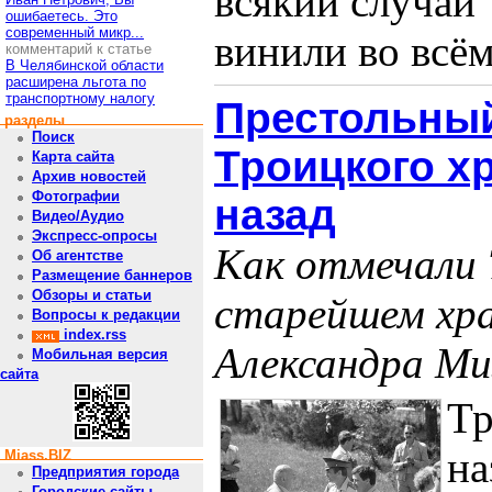
всякий случай"
ошибаетесь. Это
современный микр...
винили во всём.
комментарий к статье
В Челябинской области
расширена льгота по
транспортному налогу
Престольный
разделы
Поиск
Троицкого хр
Карта сайта
Архив новостей
Фотографии
назад
Видео/Аудио
Экспресс-опросы
Как отмечали Т
Об агентстве
Размещение баннеров
Обзоры и статьи
старейшем хра
Вопросы к редакции
index.rss
Александра Ми
Мобильная версия
сайта
Тр
на
Miass.BIZ
Предприятия города
Городские сайты