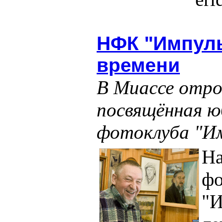
НФК "Импульс
времени
В Миассе отро
посвящённая ю
фотоклуба "И
Н
фо
"И