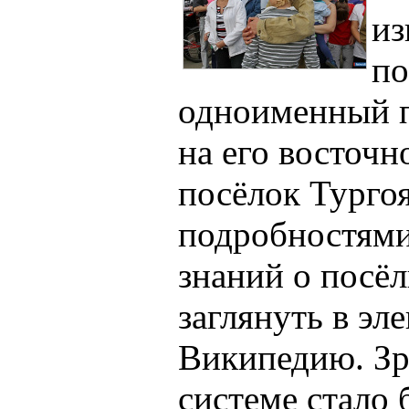
из
по
одноименный п
на его восточн
посёлок Тургоя
подробностями
знаний о посёл
заглянуть в э
Википедию. Зря
системе стало