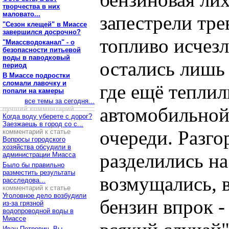
творчества в них
маловато...
запестрели тр
"Сезон клещей" в Миассе
завершился досрочно?
топливо исчезл
"Миассводоканал" - о
безопасности питьевой
воды в паводковый
остались лишь 
период
В Миассе подростки
сломали лавочку и
где ещё теплил
попали на камеры
все темы за сегодня...
автомобильной
лучший комментарий
Когда воду уберете с дорог?
Заезжаешь в город со с...
очереди. Разг
комментарий к статье
Вопросы городского
хозяйства обсудили в
разделились на
администрации Миасса
Было бы правильно
разместить результаты
возмущались, 
расследова...
комментарий к статье
Уголовное дело возбудили
бензин впрок -
из-за грязной
водопроводной воды в
Миассе
Иван Петрович, Вы