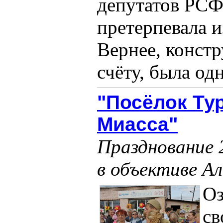
депутатов РСФ
претерпевала и
Вернее, конст
счёту, была одн
"Посёлок Ту
Миасса"
Празднование 2
в объективе А
Оз
св