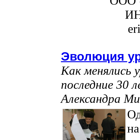
ООО 
ИН
er
Эволюция ур
Как менялись у
последние 30 л
Александра Ми
Од
на