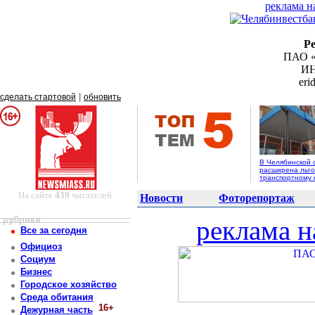
реклама н
Р
ПАО «
ИН
er
|
сделать стартовой
обновить
В Челябинской 
расширена льго
транспортному 
На сайте
439
читателей
Новости
Фоторепортаж
рубрики
реклама н
Все за сегодня
Официоз
Социум
Бизнес
Городское хозяйство
Среда обитания
16+
Дежурная часть