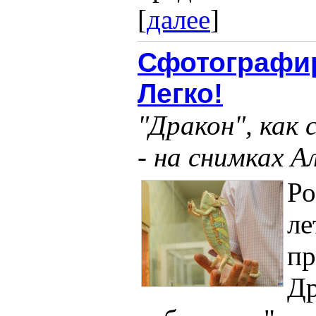
[
далее
]
Сфотографир
Легко!
"Дракон", как
- на снимках А
Ро
ле
пр
Др