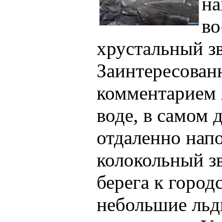
на
во
хрустальный зв
Заинтересован
комментарием я
воде, в самом 
отдаленно нап
колокольный з
берега к горо
небольшие льд