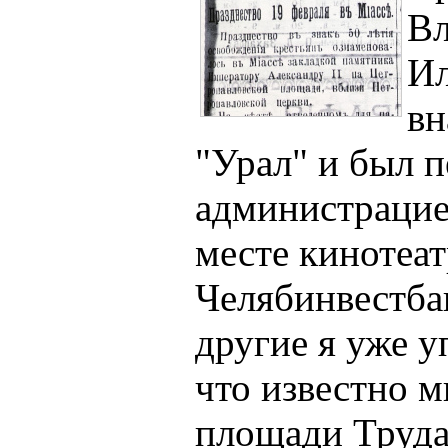
В
Ил
вн
"Урал" и был 
администрацией
месте кинотеат
Челябинвестбан
другие я уже у
что известно м
площади Труда