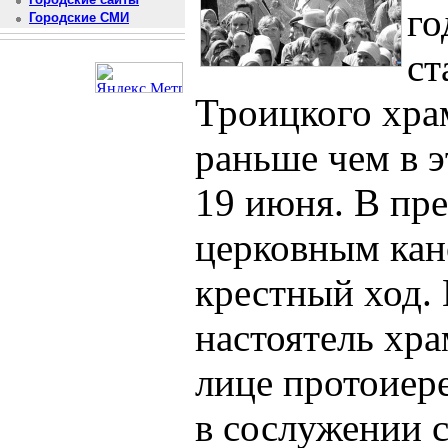
го
Городские СМИ
ст
Троицкого хра
раньше чем в э
19 июня. В пр
церковным кан
крестный ход. 
настоятель хр
лице протоиер
в сослужении 