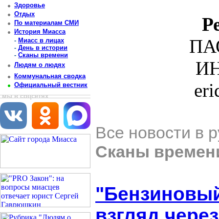
Здоровье
Отдых
Р
По материалам СМИ
История Миасса
ПА
-
Миасс в лицах
-
День в истории
-
Сканы времени
ИН
Людям о людях
Коммунальная сводка
er
Официальный вестник
мы в соцсетях
Все новости в 
Сканы времен
"Бензиновый
взгляд через