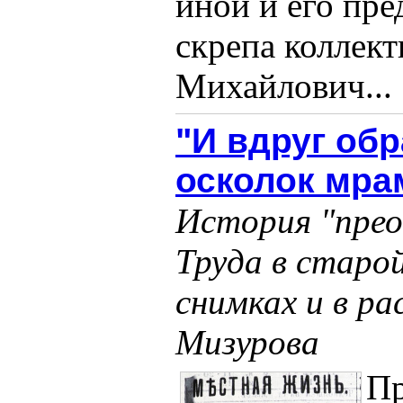
иной и его пре
скрепа коллек
Михайлович... 
"И вдруг об
осколок мра
История "прео
Труда в старо
снимках и в ра
Мизурова
Пр