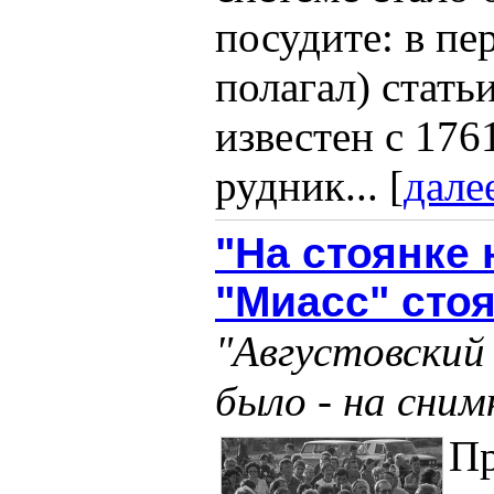
посудите: в пе
полагал) статьи
известен с 176
рудник... [
дале
"На стоянке
"Миасс" сто
"Августовский
было - на сни
Пр