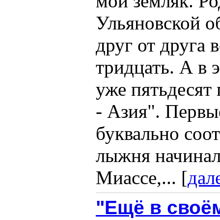
мой земляк. Ро
Ульяновской об
друг от друга 
тридцать. А в 
уже пятьдесят 
- Азия". Перв
буквально соот
лыжня начинала
Миассе,... [
дал
"Ещё в своё