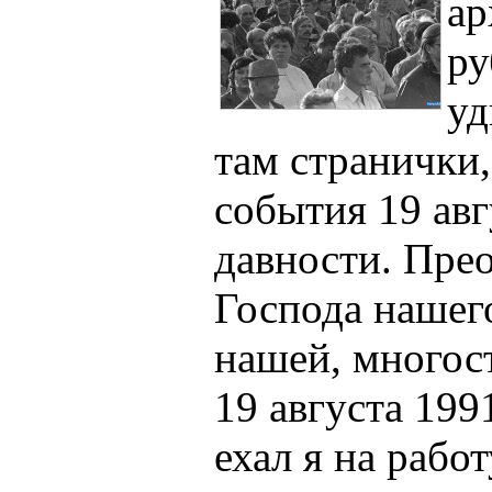
ар
ру
уд
там странички
события 19 авг
давности. Прео
Господа нашег
нашей, многос
19 августа 199
ехал я на рабо