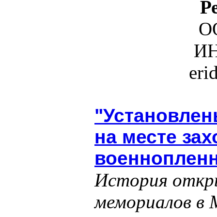
Р
О
ИН
eri
"Установлен
на месте за
военнопленн
История откр
мемориалов в М