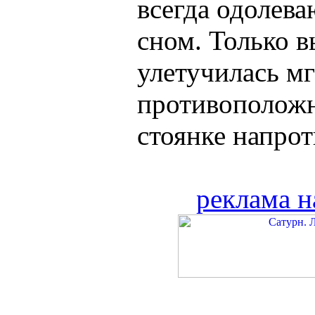
всегда одолев
сном. Только в
улетучилась м
противоположн
стоянке напроти
реклама н