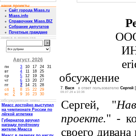
наши проекты
Сайт города Miass.ru
Miass.info
Р
Справочник Miass.BIZ
Собрание депутатов
Почетные граждане
ООО
поиск в новостях
ИН
Август, 2026
er
пн
3
10
17
24
31
вт
4
11
18
25
обсуждение
ср
5
12
19
26
чт
6
13
20
27
пт
7
14
21
28
7.
Вася
в ответ пользователю
Сергей
[
сб
1
8
15
22
29
09.07.26 в 10:36
вс
2
9
16
23
30
обсуждаемые темы
Сергей, "
На
Миасс достойно выступил
на чемпионате России по
лёгкой атлетике
проекте.
" - к
Губернатор вручил
награду почётному
своего дивана 
жителю Миасса
Миасс в лидерах по числу