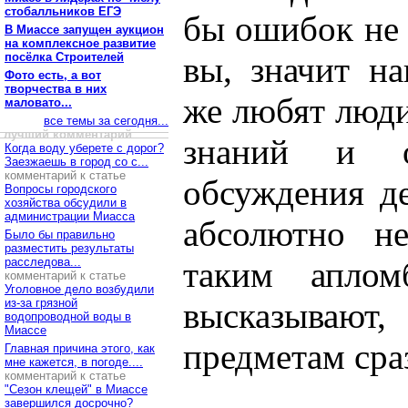
стобалльников ЕГЭ
бы ошибок не 
В Миассе запущен аукцион
на комплексное развитие
посёлка Строителей
вы, значит н
Фото есть, а вот
творчества в них
же любят люд
маловато...
все темы за сегодня...
лучший комментарий
знаний и о
Когда воду уберете с дорог?
Заезжаешь в город со с...
комментарий к статье
обсуждения д
Вопросы городского
хозяйства обсудили в
администрации Миасса
абсолютно н
Было бы правильно
разместить результаты
расследова...
таким апло
комментарий к статье
Уголовное дело возбудили
из-за грязной
высказывают,
водопроводной воды в
Миассе
предметам сра
Главная причина этого, как
мне кажется, в погоде....
комментарий к статье
"Сезон клещей" в Миассе
завершился досрочно?