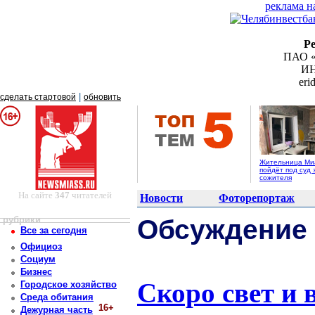
реклама н
Р
ПАО «
ИН
er
|
сделать стартовой
обновить
Жительница Ми
пойдёт под суд 
сожителя
На сайте
347
читателей
Новости
Фоторепортаж
рубрики
Обсуждение
Все за сегодня
Официоз
Социум
Бизнес
Скоро свет и 
Городское хозяйство
Среда обитания
16+
Дежурная часть