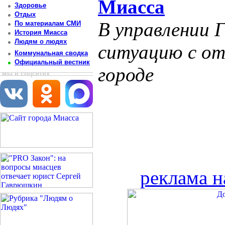
Миасса
Здоровье
Отдых
В управлении 
По материалам СМИ
История Миасса
Людям о людях
ситуацию с от
Коммунальная сводка
Официальный вестник
городе
мы в соцсетях
реклама н