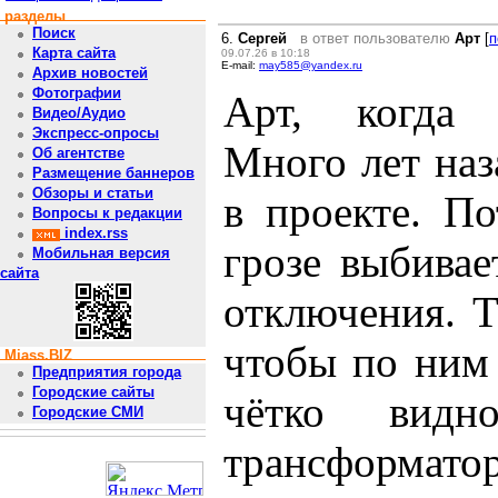
разделы
Поиск
6.
Сергей
в ответ пользователю
Арт
[
п
Карта сайта
09.07.26 в 10:18
E-mail:
may585@yandex.ru
Архив новостей
Фотографии
Арт, когда 
Видео/Аудио
Экспресс-опросы
Много лет наз
Об агентстве
Размещение баннеров
Обзоры и статьи
в проекте. П
Вопросы к редакции
index.rss
грозе выбивае
Мобильная версия
сайта
отключения. 
чтобы по ним
Miass.BIZ
Предприятия города
Городские сайты
чётко вид
Городские СМИ
трансформатор