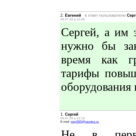
2.
Евгений
в ответ пользователю
Серг
08.07.26 в 12:49
Сергей, а им 
нужно бы зан
время как г
тарифы повыш
оборудования н
1.
Сергей
08.07.26 в 12:19
E-mail:
may585@yandex.ru
Не в первы