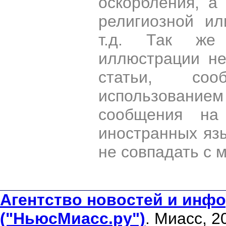
оскорбления, а
религиозной и
т.д. Так же
иллюстрации н
статьи, со
использован
сообщения на 
иностранных яз
не совпадать с 
Агентство новостей и инфо
("НьюсМиасс.ру")
. Миасс, 2