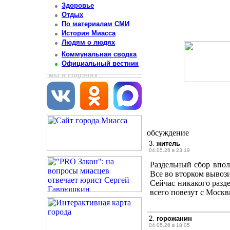
Здоровье
Отдых
По материалам СМИ
История Миасса
Людям о людях
Коммунальная сводка
Официальный вестник
мы в соцсетях
обсуждение
3.
житель
04.05.26 в 23:19
Раздельный сбор впол
Все во вторком вывози
Сейчас никакого разде
всего повезут с Москв
2.
горожанин
04.05.26 в 18:05