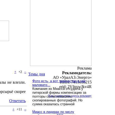
Реклама
+
+2
–
Рекламодатель:
Темы дня
АО «УралАЗ-Энерго»
Фото есть, а вот творчества в них
ИНН: 7415036215
алы не влезли.
маловато...
erid: 2VfnxwJkv4R
Компания из Миасса отсудила у
орсырьё скорее
питерской фирмы компенсацию за
Как разместить здесь рекламу
полторы сотни незаконно
скопированных фотографий. Но
Ответить
сумма оказалась странной
+
+11
–
Миасс в лидерах по числу