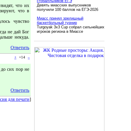
стобалльников ЕГЭ
видят, что их
Девять миасских выпускников
получили 100 баллов на ЕГЭ-2026
зируют, что в
Миасс принял зрелищный
лось чувство
баскетбольный турнир
Turgoyak 3x3 Cup собрал сильнейших
огда не дай Бог
игроков региона в Миассе
дальше некуда.
Ответить
+
+14
–
 до сих пор не
Ответить
сия для печати
]