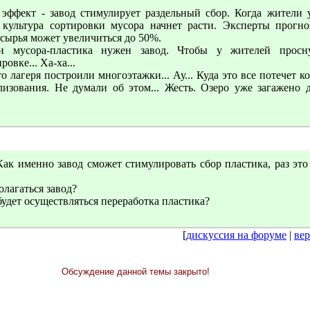
эффект - завод стимулирует раздельный сбор. Когда жители у
 культура сортировки мусора начнет расти. Эксперты прогно
рсырья может увеличиться до 50%.
и мусора-пластика нужен завод. Чтобы у жителей просну
овке... Ха-ха...
то лагеря построили многоэтажки... Ау... Куда это все потечет к
лизования. Не думали об этом... Жесть. Озеро уже загажено 
Как именно завод сможет стимулировать сбор пластика, раз это
олагаться завод?
удет осуществляться переработка пластика?
[
дискуссия на форуме
|
вер
Обсуждение данной темы закрыто!