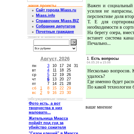
Важен и социальный 
наши проекты
Сайт города Miass.ru
усилия не напрасны,
Miass.info
перспективе доля вто
Справочник Miass.BIZ
Т. Е для сортировк
Собрание депутатов
необходимости в сортир
Почетные граждане
На берегу озера, вмес
поиск в новостях
встанет система кана
Печально...
Август, 2026
1.
Есть вопросы
04.05.26 в 15:06
пн
3
10
17
24
31
вт
4
11
18
25
Несколько вопросов. 
ср
5
12
19
26
удалось?
чт
6
13
20
27
Где именно будет расп
пт
7
14
21
28
По какой технологии б
сб
1
8
15
22
29
вс
2
9
16
23
30
обсуждаемые темы
Фото есть, а вот
ваше мнение
творчества в них
маловато...
Жительница Миасса
пойдёт под суд за
убийство сожителя
"Сезон клещей" в Миассе