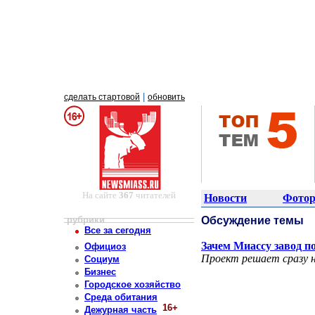
|
сделать стартовой
обновить
На сайте
367
читателей
Новости
Фотор
рубрики
Обсуждение темы
Все за сегодня
Зачем Миассу завод п
Официоз
Проект решает сразу н
Социум
Бизнес
Городское хозяйство
Среда обитания
16+
Дежурная часть