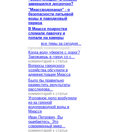
завершился досрочно?
"Миассводоканал" - о
безопасности питьевой
воды в паводковый
период
В Миассе подростки
сломали лавочку и
попали на камеры
все темы за сегодня...
лучший комментарий
Когда воду уберете с дорог?
Заезжаешь в город со с...
комментарий к статье
Вопросы городского
хозяйства обсудили в
администрации Миасса
Было бы правильно
разместить результаты
расследова...
комментарий к статье
Уголовное дело возбудили
из-за грязной
водопроводной воды в
Миассе
Иван Петрович, Вы
ошибаетесь. Это
современный микр...
комментарий к статье