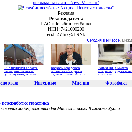
реклама на сайте "NewsMiass.ru"
Реклама
Рекламодатель:
ПАО «Челябинвестбанк»
ИНН: 7421000200
erid: 2Vfnxy5H9Nb
Сегодня в Миассе
, Межд
В Челябинской области
Вопросы городского
Жительница Миасса
расширена льгота по
хозяйства обсудили в
пойдёт под суд за убий
транспортному налогу
администрации Миасса
сожителя
епортаж
Интервью
Мнения
Фотофакт
о переработке пластика
есколько задач, важных для Миасса и всего Южного Урала