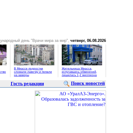
ународный день "Врачи мира за мир",
четверг, 06.08.2026
В Миассе подростки
Жительница Миасса,
ство
сломали лавочку и попали
испугавшись обвинений,
на камеры
лишилась 1,2 миллиона
Поиск новостей
Гость редакции