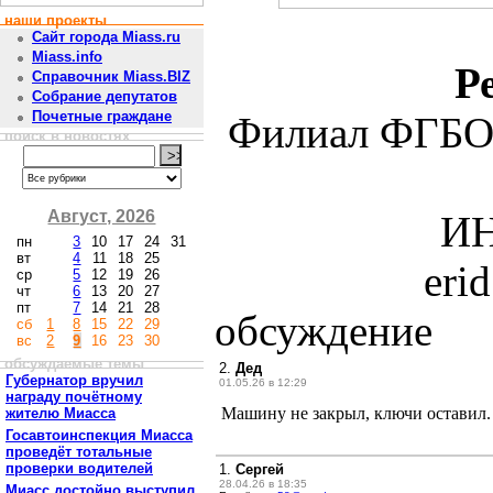
наши проекты
Сайт города Miass.ru
Miass.info
Р
Справочник Miass.BIZ
Собрание депутатов
Почетные граждане
Филиал ФГБО
поиск в новостях
Август, 2026
ИН
пн
3
10
17
24
31
вт
4
11
18
25
eri
ср
5
12
19
26
чт
6
13
20
27
пт
7
14
21
28
обсуждение
сб
1
8
15
22
29
вс
2
9
16
23
30
обсуждаемые темы
2.
Дед
Губернатор вручил
01.05.26 в 12:29
награду почётному
Машину не закрыл, ключи оставил. Т
жителю Миасса
Госавтоинспекция Миасса
проведёт тотальные
проверки водителей
1.
Сергей
28.04.26 в 18:35
Миасс достойно выступил