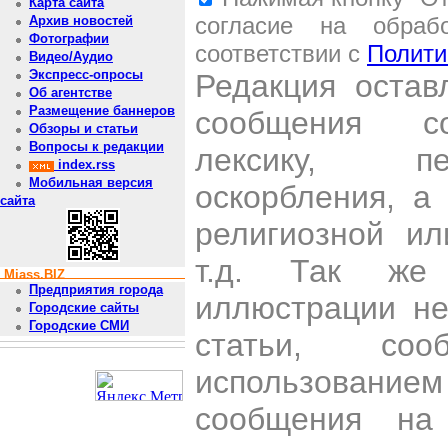
Карта сайта
согласие на обраб
Архив новостей
Фотографии
соответствии с
Полити
Видео/Аудио
Экспресс-опросы
Редакция остав
Об агентстве
Размещение баннеров
сообщения со
Обзоры и статьи
Вопросы к редакции
лексику, пе
index.rss
Мобильная версия
оскорбления, а
сайта
религиозной и
т.д. Так же
Miass.BIZ
Предприятия города
иллюстрации н
Городские сайты
Городские СМИ
статьи, со
использован
сообщения на 