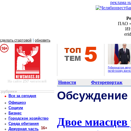
реклама н
Р
ПАО «
ИН
er
|
сделать стартовой
обновить
Губернатор вру
почётному жит
На сайте
257
читателей
Новости
Фоторепортаж
рубрики
Обсуждение
Все за сегодня
Официоз
Социум
Бизнес
Двое миасцев 
Городское хозяйство
Среда обитания
16+
Дежурная часть