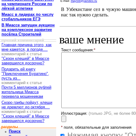
E-mail:
may58@yandex.ru
на чемпионате России по
лёгкой атлетике
В Узбекистане сел в чужую машин
Миасс в лидерах по числу
нас так нужно сделать.
стобалльников ЕГЭ
В Миассе запущен аукцион
на комплексное развитие
посёлка Строителей
ваше мнение
лучший комментарий
Главная причина этого, как
мне кажется, в погоде....
Текст сообщения:
*
комментарий к статье
"Сезон клещей" в Миассе
завершился досрочно?
Подарить ей книгу
"Приключения Буратино",
пусть из...
комментарий к статье
Почти 5 миллионов рублей
жительница Миасса
перевела мошенникам
Скоро грибы пойдут, клещи
не дремлют до октября....
комментарий к статье
Иллюстрация:
(только JPG, не более 8
"Сезон клещей" в Миассе
завершился досрочно?
разделы
*
поля, обязательные для заполнения
Поиск
Нажимая кнопку "От