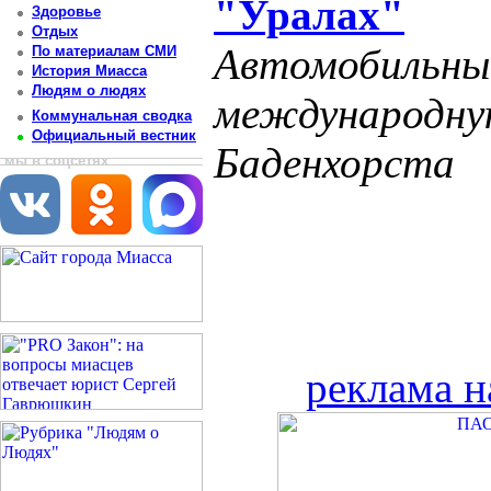
"Уралах"
Здоровье
Отдых
Автомобильный
По материалам СМИ
История Миасса
Людям о людях
международну
Коммунальная сводка
Официальный вестник
Баденхорста
мы в соцсетях
реклама н