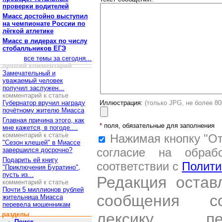
проверки водителей
Миасс достойно выступил
на чемпионате России по
лёгкой атлетике
Миасс в лидерах по числу
стобалльников ЕГЭ
все темы за сегодня...
лучший комментарий
Замечательный и
уважаемый человек
получил заслужен...
комментарий к статье
Губернатор вручил награду
Иллюстрация:
(только JPG, не более 8
почётному жителю Миасса
Главная причина этого, как
*
поля, обязательные для заполнения
мне кажется, в погоде....
комментарий к статье
Нажимая кнопку "От
"Сезон клещей" в Миассе
согласие на обраб
завершился досрочно?
Подарить ей книгу
соответствии с
Полити
"Приключения Буратино",
пусть из...
Редакция остав
комментарий к статье
Почти 5 миллионов рублей
сообщения со
жительница Миасса
перевела мошенникам
лексику, пе
разделы
Поиск