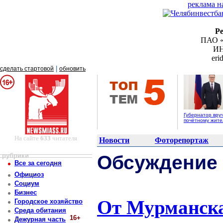
реклама н
Р
ПАО «
ИН
er
|
сделать стартовой
обновить
Губернатор вру
почётному жит
На сайте
633
читателя
Новости
Фоторепортаж
рубрики
Обсуждение
Все за сегодня
Официоз
Социум
Бизнес
От Мурманска
Городское хозяйство
Среда обитания
16+
Дежурная часть