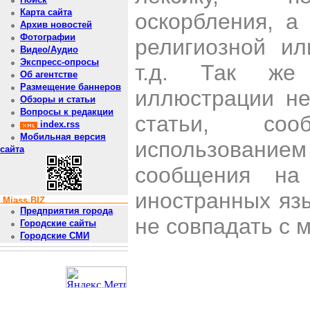
Карта сайта
оскорбления, а
Архив новостей
Фотографии
религиозной и
Видео/Аудио
Экспресс-опросы
т.д. Так же
Об агентстве
Размещение баннеров
иллюстрации н
Обзоры и статьи
Вопросы к редакции
статьи, со
index.rss
Мобильная версия
использован
сайта
сообщения на 
иностранных яз
Miass.BIZ
Предприятия города
не совпадать с 
Городские сайты
Городские СМИ