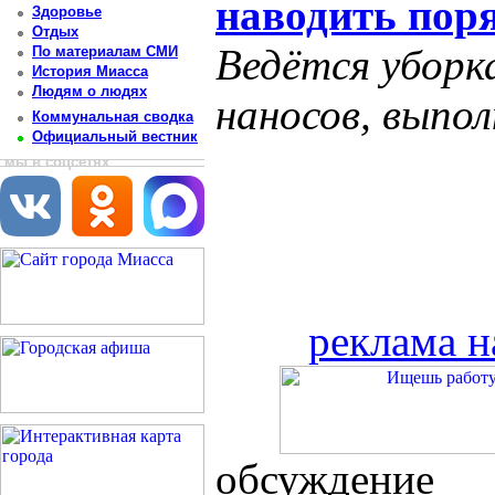
наводить пор
Здоровье
Отдых
Ведётся уборк
По материалам СМИ
История Миасса
Людям о людях
наносов, выпо
Коммунальная сводка
Официальный вестник
мы в соцсетях
реклама н
обсуждение