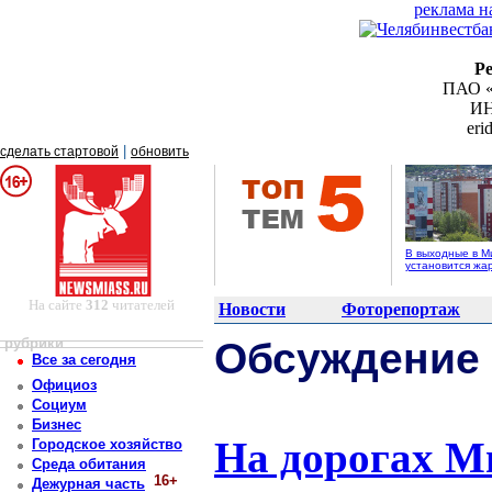
реклама н
Р
ПАО «
ИН
er
|
сделать стартовой
обновить
В выходные в М
установится жа
На сайте
312
читателей
Новости
Фоторепортаж
рубрики
Обсуждение
Все за сегодня
Официоз
Социум
Бизнес
На дорогах М
Городское хозяйство
Среда обитания
16+
Дежурная часть