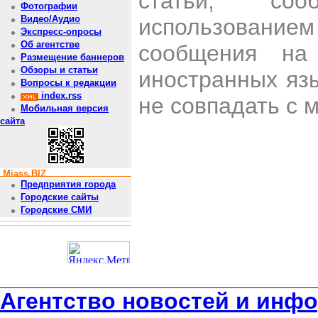
статьи, со
Фотографии
Видео/Аудио
использован
Экспресс-опросы
Об агентстве
сообщения на 
Размещение баннеров
Обзоры и статьи
иностранных яз
Вопросы к редакции
index.rss
не совпадать с 
Мобильная версия
сайта
Miass.BIZ
Предприятия города
Городские сайты
Городские СМИ
Агентство новостей и инфо