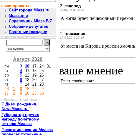
наши проекты
2.
садовод
Сайт города Miass.ru
11.04.26 в 21:10
Miass.info
А когда будет пешеходный переход 
Справочник Miass.BIZ
Собрание депутатов
Почетные граждане
1.
горожанин
поиск в новостях
10.04.26 в 22:19
от моста на Кирова провели ямочны
Август, 2026
пн
3
10
17
24
31
ваше мнение
вт
4
11
18
25
ср
5
12
19
26
чт
6
13
20
27
Текст сообщения:
*
пт
7
14
21
28
сб
1
8
15
22
29
вс
2
9
16
23
30
обсуждаемые темы
С Днём рождения,
NewsMiass.ru!
Губернатор вручил
награду почётному
жителю Миасса
Госавтоинспекция Миасса
проведёт тотальные