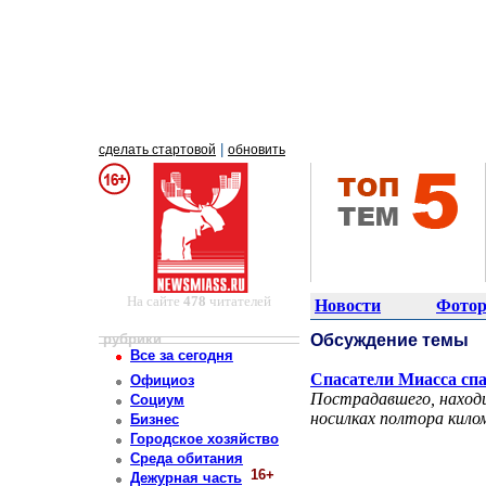
|
сделать стартовой
обновить
На сайте
478
читателей
Новости
Фотор
рубрики
Обсуждение темы
Все за сегодня
Спасатели Миасса спа
Официоз
Пострадавшего, находи
Социум
носилках полтора килом
Бизнес
Городское хозяйство
Среда обитания
16+
Дежурная часть