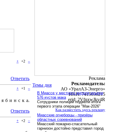
+
+2
–
Реклама
Ответить
Рекламодатель:
Темы дня
+
+1
–
АО «УралАЗ-Энерго»
В Миассе у местного жителя изъяли
ИНН: 7415036215
576 кустов мака
erid: 2VfnxwJkv4R
я б и н с к а.
Сотрудники полиции подвели итоги
первого этапа операции "Мак-2026"
Как разместить здесь рекламу
Ответить
Миасские огнеборцы - призёры
областных соревнований
+
+2
–
Миасский пожарно-спасательный
гарнизон достойно представил город