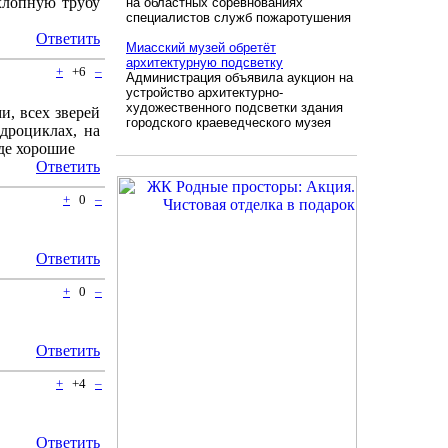
ыхлопную трубу
на областных соревнованиях
специалистов служб пожаротушения
Ответить
Миасский музей обретёт
архитектурную подсветку
+
+6
–
Администрация объявила аукцион на
устройство архитектурно-
художественного подсветки здания
и, всех зверей
городского краеведческого музея
дроциклах, на
зде хорошие
Ответить
+
0
–
Ответить
+
0
–
Ответить
+
+4
–
Ответить