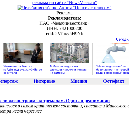
реклама на сайте "NewsMiass.ru"
Реклама
Рекламодатель:
ПАО «Челябинвестбанк»
ИНН: 7421000200
erid: 2Vfnxy5H9Nb
Сегодн
Жительница Миасса
В Миассе подростки
"Миассводоканал" - о
пойдёт под суд за убийство
сломали лавочку и попали
безопасности питьевой
сожителя
на камеры
воды в паводковый пер
епортаж
Интервью
Мнения
Фотофакт
сли жизнь троим экстремалам. Один - в реанимации
вшегося в самом критическом состоянии, спасатели Миасского 
етра несли через лес