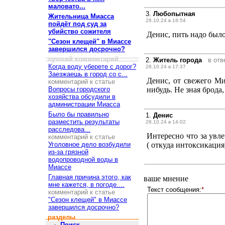
маловато...
3.
Любопытная
Жительница Миасса
28.10.24 в 18:54
пойдёт под суд за
убийство сожителя
Денис, пить надо было
"Сезон клещей" в Миассе
завершился досрочно?
лучший комментарий
2.
Житель города
в отв
Когда воду уберете с дорог?
28.10.24 в 17:37
Заезжаешь в город со с...
Денис, от свежего Ми
комментарий к статье
Вопросы городского
нибудь. Не зная брода,
хозяйства обсудили в
администрации Миасса
Было бы правильно
1.
Денис
разместить результаты
28.10.24 в 14:02
расследова...
Интересно что за ув
комментарий к статье
Уголовное дело возбудили
( откуда интоксикация
из-за грязной
водопроводной воды в
Миассе
Главная причина этого, как
ваше мнение
мне кажется, в погоде....
Текст сообщения:
*
комментарий к статье
"Сезон клещей" в Миассе
завершился досрочно?
разделы
Поиск