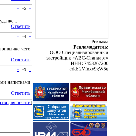
+
+5
–
да же...
Ответить
+
+4
–
Реклама
Рекламодатель:
 привычке чего
ООО Специализированный
застройщик «АВС-Стандарт»
Ответить
ИНН: 7453267206
erid: 2Vfnxy9gW5q
+
+3
–
ыми напитками
Ответить
сия для печати
]