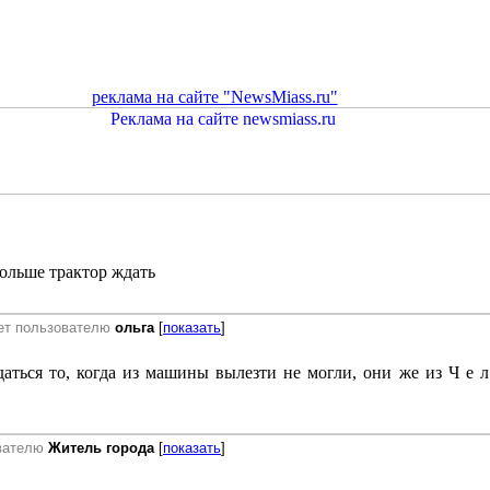
реклама на сайте "NewsMiass.ru"
дольше трактор ждать
ет пользователю
ольга
[
показать
]
даться то, когда из машины вылезти не могли, они же из Ч е л 
вателю
Житель города
[
показать
]