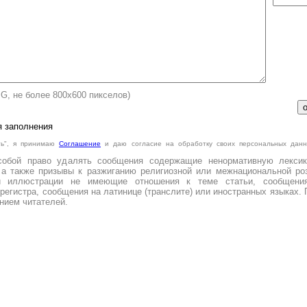
PG, не более 800х600 пикселов)
я заполнения
ть", я принимаю
Cоглашение
и даю согласие на обработку своих персональных данн
.
собой право удалять сообщения содержащие ненормативную лексик
 а также призывы к разжиганию религиозной или межнациональной роз
и иллюстрации не имеющие отношения к теме статьи, сообщени
регистра, сообщения на латинице (транслите) или иностранных языках. 
нием читателей.