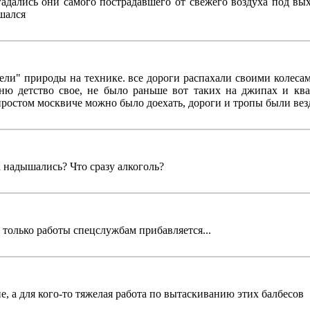
гадались они самого пострадавшего от свежего воздуха под в
шался
ели" природы на технике. все дороги распахали своими колесам
мню детство свое, не было раньше вот таких на джипах и ква
 простом москвиче можно было доехать, дороги и тропы были ве
 надышались? Что сразу алкоголь?
 только работы спецслужбам прибавляется...
ие, а для кого-то тяжелая работа по вытаскиванию этих балбесов