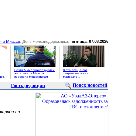
я в Миассе
, День железнодорожника,
пятница, 07.08.2026
Почти 5 миллионов рублей
Фото есть, а вот
жительница Миасса
творчества в них
иод
перевела мошенникам
маловато...
Поиск новостей
Гость редакции
отряда на