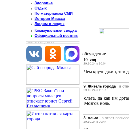
Здоровье
Отдых
По материалам СМИ
История Миасса
Людям о людях
Коммунальная сводка
Официальный вестник
мы в соцсетях
обсуждение
10.
zaq
29.10.24 в 16:04
Чем круче джип, тем 
9.
Житель города
в отв
29.10.24 в 11:37
ольга, да как им дога
Мозгов ноль.
8.
ольга
в ответ пользо
29.10.24 в 09:44