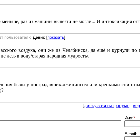
 меньше, раз из машины вылезти не могли... И интоксикация отту
ет пользователю
Денис
[
показать
]
асского воздуха, они же из Челябинска, да ещё и курнули по
 не лезь в воду/старая народная мудрость/.
лечения были у пострадавших-джипингом или крепкими спиртн
)?
[
дискуссия на форуме
|
вер
Имя:
*
E-mail: