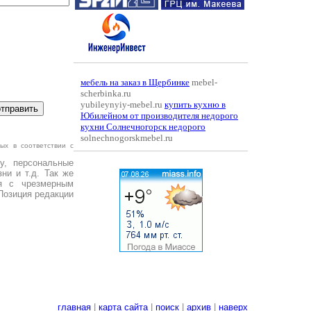
мебель на заказ в Щербинке
mebel-
scherbinka.ru
yubileynyiy-mebel.ru
купить кухню в
Юбилейном от производителя недорого
кухни Солнечногорск недорого
solnechnogorskmebel.ru
ых в соответствии с
у, персональные
ни и т.д. Так же
я с чрезмерным
Позиция редакции
главная
|
карта сайта
|
поиск
|
архив
|
наверх