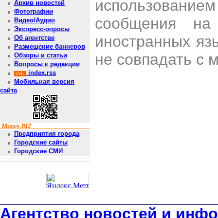
использован
Архив новостей
Фотографии
сообщения на 
Видео/Аудио
Экспресс-опросы
иностранных яз
Об агентстве
Размещение баннеров
не совпадать с 
Обзоры и статьи
Вопросы к редакции
index.rss
Мобильная версия
сайта
Miass.BIZ
Предприятия города
Городские сайты
Городские СМИ
Агентство новостей и инфо