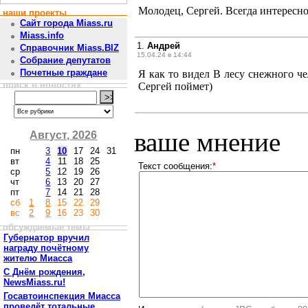
Молодец, Сергей. Всегда интересн
наши проекты
Сайт города Miass.ru
Miass.info
1.
Андрей
Справочник Miass.BIZ
15.04.24 в 14:44
Собрание депутатов
Почетные граждане
Я как то видел В лесу снежного че
поиск в новостях
Сергей поймет)
ваше мнение
Август, 2026
пн
3
10
17
24
31
вт
4
11
18
25
Текст сообщения:
*
ср
5
12
19
26
чт
6
13
20
27
пт
7
14
21
28
сб
1
8
15
22
29
вс
2
9
16
23
30
обсуждаемые темы
Губернатор вручил
награду почётному
жителю Миасса
С Днём рождения,
NewsMiass.ru!
Госавтоинспекция Миасса
проведёт тотальные