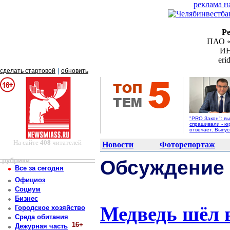
реклама н
Р
ПАО «
ИН
er
|
сделать стартовой
обновить
"PRO Закон": вы
спрашивали - ю
отвечает. Выпус
На сайте
408
читателей
Новости
Фоторепортаж
рубрики
Обсуждение
Все за сегодня
Официоз
Социум
Бизнес
Медведь шёл в
Городское хозяйство
Среда обитания
16+
Дежурная часть