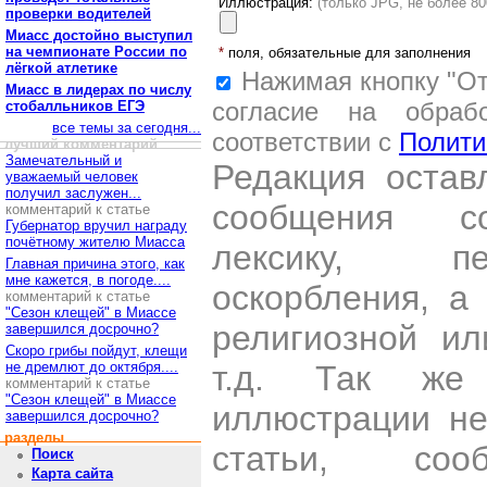
Иллюстрация:
(только JPG, не более 8
проверки водителей
Миасс достойно выступил
на чемпионате России по
*
поля, обязательные для заполнения
лёгкой атлетике
Нажимая кнопку "От
Миасс в лидерах по числу
согласие на обраб
стобалльников ЕГЭ
все темы за сегодня...
соответствии с
Полити
лучший комментарий
Замечательный и
Редакция остав
уважаемый человек
получил заслужен...
сообщения со
комментарий к статье
Губернатор вручил награду
почётному жителю Миасса
лексику, пе
Главная причина этого, как
мне кажется, в погоде....
оскорбления, а
комментарий к статье
"Сезон клещей" в Миассе
религиозной и
завершился досрочно?
Скоро грибы пойдут, клещи
не дремлют до октября....
т.д. Так же
комментарий к статье
"Сезон клещей" в Миассе
иллюстрации н
завершился досрочно?
разделы
статьи, со
Поиск
Карта сайта