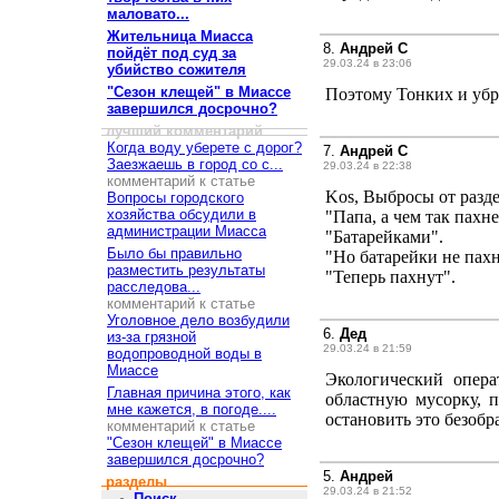
маловато...
Жительница Миасса
8.
Андрей С
пойдёт под суд за
29.03.24 в 23:06
убийство сожителя
"Сезон клещей" в Миассе
Поэтому Тонких и убра
завершился досрочно?
лучший комментарий
Когда воду уберете с дорог?
7.
Андрей С
Заезжаешь в город со с...
29.03.24 в 22:38
комментарий к статье
Kos, Выбросы от разд
Вопросы городского
хозяйства обсудили в
"Папа, а чем так пахне
администрации Миасса
"Батарейками".
Было бы правильно
"Но батарейки не пахн
разместить результаты
"Теперь пахнут".
расследова...
комментарий к статье
Уголовное дело возбудили
6.
Дед
из-за грязной
29.03.24 в 21:59
водопроводной воды в
Миассе
Экологический опера
Главная причина этого, как
областную мусорку, 
мне кажется, в погоде....
остановить это безобр
комментарий к статье
"Сезон клещей" в Миассе
завершился досрочно?
5.
Андрей
разделы
29.03.24 в 21:52
Поиск