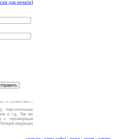
сия для печати
]
ых в соответствии с
у, персональные
ни и т.д. Так же
я с чрезмерным
Позиция редакции
главная
|
карта сайта
|
поиск
|
архив
|
наверх