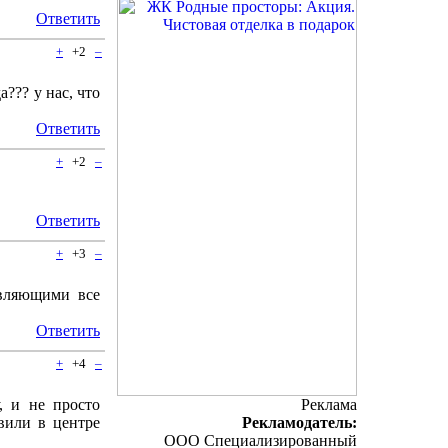
Ответить
+
+2
–
??? у нас, что
Ответить
+
+2
–
Ответить
+
+3
–
авляющими все
Ответить
+
+4
–
, и не просто
Реклама
вили в центре
Рекламодатель:
ООО Специализированный