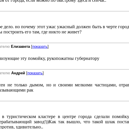
0км от города, если можно по быстрому здесь и сейчас.
е дело. но почему этот ужас ужасный должен быть в черте города
ы построить его там, где никто не живет?
вателю
Елизавета
[
показать
]
анизующие эту помойку, рукопожатны губернатору
вателю
Андрей
[
показать
]
сен не только дымом, но и своими мелкими частицами, отр
вызывающими рак
 в туристическом кластере в центре города сделали помойку
ерабатывающий завод!))Как так вышло, что такой шлак поста
 против, удивительно..