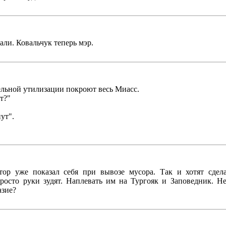
ли. Ковальчук теперь мэр.
ельной утилизации покроют весь Миасс.
т?"
ут".
тор уже показал себя при вывозе мусора. Так и хотят сдел
просто руки зудят. Наплевать им на Тургояк и Заповедник. Н
азие?