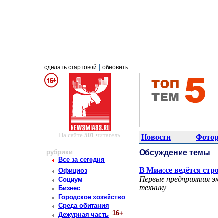
|
сделать стартовой
обновить
На сайте
501
читатель
Новости
Фотор
рубрики
Обсуждение темы
Все за сегодня
В Миассе ведётся стр
Официоз
Первые предприятия э
Социум
технику
Бизнес
Городское хозяйство
Среда обитания
16+
Дежурная часть