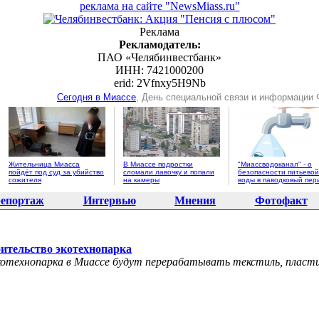
реклама на сайте "NewsMiass.ru"
Реклама
Рекламодатель:
ПАО «Челябинвестбанк»
ИНН: 7421000200
erid: 2Vfnxy5H9Nb
Сегодня в Миассе
, День специальной связи и информации
Жительница Миасса
В Миассе подростки
"Миассводоканал" - о
пойдёт под суд за убийство
сломали лавочку и попали
безопасности питьевой
сожителя
на камеры
воды в паводковый пер
епортаж
Интервью
Мнения
Фотофакт
оительство экотехнопарка
котехнопарка в Миассе будут перерабатывать текстиль, пласт