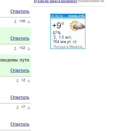
кухни на заказ в Балашихе
balashihameb.ru
Ответить
+
+16
–
Ответить
+
+32
–
поведимы пути
Ответить
+
+2
–
Ответить
+
+7
–
Ответить