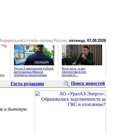
 Федеральной службы охраны России,
пятница, 07.08.2026
Почти 5 миллионов рублей
Фото есть, а вот
жительница Миасса
творчества в них
иод
перевела мошенникам
маловато...
Поиск новостей
Гость редакции
ик и бытовую