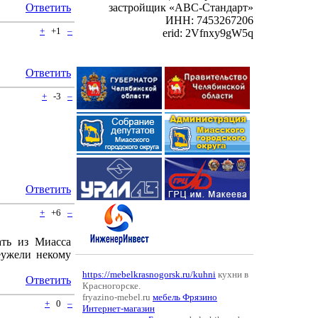
Ответить
застройщик «АВС-Стандарт»
ИНН: 7453267206
+
+1
–
erid: 2Vfnxy9gW5q
Ответить
+
-3
–
Ответить
+
+6
–
ать из Миасса
еужели некому
https://mebelkrasnogorsk.ru/kuhni
кухни в
Ответить
Красногорске.
fryazino-mebel.ru
мебель Фрязино
+
0
–
Интернет-магазин