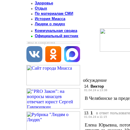
Здоровье
Отдых
По материалам СМИ
История Миасса
Людям о людях
Коммунальная сводка
Официальный вестник
мы в соцсетях
обсуждение
14.
Виктор
01.04.24 в 13:38
В Челябинске за преде
13.
1
в ответ пользоват
01.04.24 в 11:15
Елена Юрьевна, потом