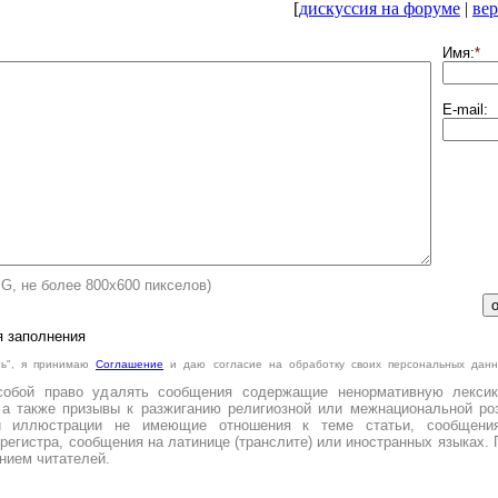
[
дискуссия на форуме
|
вер
Имя:
*
E-mail:
PG, не более 800х600 пикселов)
я заполнения
ть", я принимаю
Cоглашение
и даю согласие на обработку своих персональных данн
.
собой право удалять сообщения содержащие ненормативную лексик
 а также призывы к разжиганию религиозной или межнациональной роз
и иллюстрации не имеющие отношения к теме статьи, сообщени
регистра, сообщения на латинице (транслите) или иностранных языках. 
нием читателей.