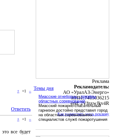
Реклама
Рекламодатель:
Темы дня
+
+1
–
АО «УралАЗ-Энерго»
Миасские огнеборцы - призёры
ИНН: 7415036215
областных соревнований
erid: 2VfnxwJkv4R
Миасский пожарно-спасательный
Ответить
гарнизон достойно представил город
Как разместить здесь рекламу
на областных соревнованиях
+
+1
–
специалистов служб пожаротушения
 это все будет