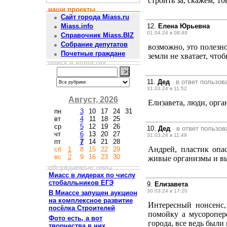
строить за, скажем, 1
наши проекты
Сайт города Miass.ru
12.
Елена Юрьевна
Miass.info
01.04.24 в 08:49
Справочник Miass.BIZ
Собрание депутатов
возможно, это полезно
Почетные граждане
земли не хватает, чтоб
поиск в новостях
11.
Дед
в ответ пользо
31.03.24 в 11:52
Август, 2026
Елизавета, люди, орг
пн
3
10
17
24
31
вт
4
11
18
25
ср
5
12
19
26
10.
Дед
в ответ пользо
чт
6
13
20
27
31.03.24 в 11:49
пт
7
14
21
28
Андрей, пластик опа
сб
1
8
15
22
29
вс
2
9
16
23
30
живые организмы и 
обсуждаемые темы
Миасс в лидерах по числу
стобалльников ЕГЭ
9.
Елизавета
30.03.24 в 17:20
В Миассе запущен аукцион
на комплексное развитие
Интересный нонсенс,
посёлка Строителей
помойку а мусоропер
Фото есть, а вот
города, все ведь были
творчества в них