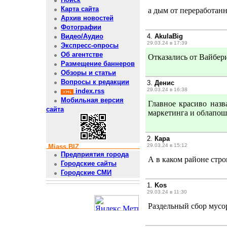
Карта сайта
а дым от переработанн
Архив новостей
Фотографии
4.
AkulaBig
Видео/Аудио
29.03.24 в 17:39
Экспресс-опросы
Об агентстве
Отказались от Вайбери
Размещение баннеров
Обзоры и статьи
Вопросы к редакции
3.
Денис
29.03.24 в 16:38
index.rss
Мобильная версия
Главное красиво наз
сайта
маркетинга и облапош
2.
Кара
29.03.24 в 15:12
Miass.BIZ
Предприятия города
А в каком районе стро
Городские сайты
Городские СМИ
1.
Kos
29.03.24 в 11:30
Раздельный сбор мусор