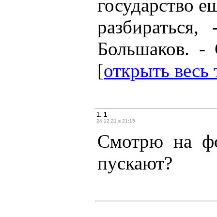
государство ещ
разбираться,
Большаков. - 
[
открыть весь 
1.
1
24.12.21 в 21:15
Смотрю на фо
пускают?