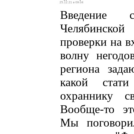
25.12.21 в 09:04
Введение 
Челябинско
проверки на в
волну негодо
региона зада
какой стат
охраннику с
Вообще-то эт
Мы поговори