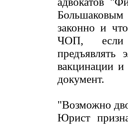
адвокатов "Ф
Большаковым
законно и чт
ЧОП, если 
предъявлять 
вакцинации и
документ.
"Возможно дво
Юрист призна