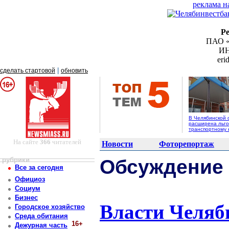
реклама н
Р
ПАО «
ИН
er
|
сделать стартовой
обновить
В Челябинской 
расширена льго
транспортному 
На сайте
366
читателей
Новости
Фоторепортаж
рубрики
Обсуждение
Все за сегодня
Официоз
Социум
Бизнес
Власти Челяб
Городское хозяйство
Среда обитания
16+
Дежурная часть