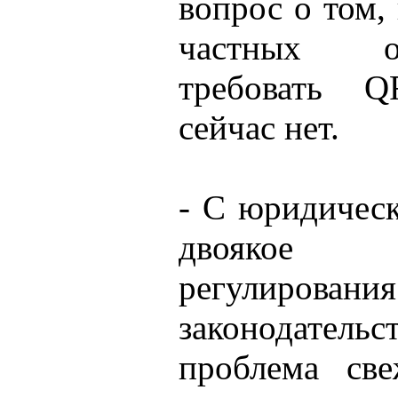
вопрос о том,
частных о
требовать Q
сейчас нет.
- С юридичес
двоякое т
регулирова
законодатель
проблема св