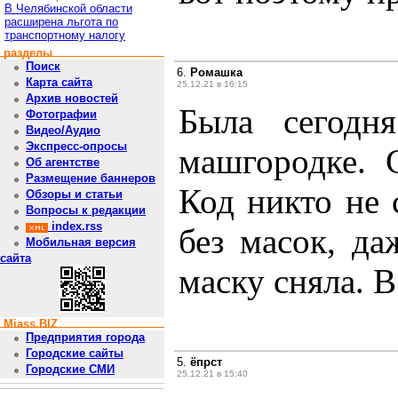
В Челябинской области
расширена льгота по
транспортному налогу
разделы
Поиск
6.
Ромашка
Карта сайта
25.12.21 в 16:15
Архив новостей
Была сегодн
Фотографии
Видео/Аудио
Экспресс-опросы
машгородке. 
Об агентстве
Размещение баннеров
Код никто не 
Обзоры и статьи
Вопросы к редакции
index.rss
без масок, да
Мобильная версия
сайта
маску сняла. 
Miass.BIZ
Предприятия города
Городские сайты
5.
ёпрст
Городские СМИ
25.12.21 в 15:40