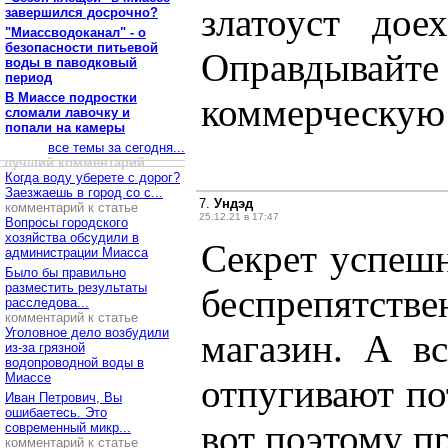
златоуст дое
завершился досрочно?
"Миассводоканал" - о
безопасности питьевой
Оправдывай
воды в паводковый
период
В Миассе подростки
коммерческую 
сломали лавочку и
попали на камеры
все темы за сегодня...
лучший комментарий
Когда воду уберете с дорог?
Заезжаешь в город со с...
7.
Ундэд
комментарий к статье
25.12.21 в 17:47
Вопросы городского
хозяйства обсудили в
Секрет успешн
администрации Миасса
Было бы правильно
разместить результаты
беспрепятстве
расследова...
комментарий к статье
Уголовное дело возбудили
магазин. А в
из-за грязной
водопроводной воды в
Миассе
отпугивают по
Иван Петрович, Вы
ошибаетесь. Это
вот поэтому п
современный микр...
комментарий к статье