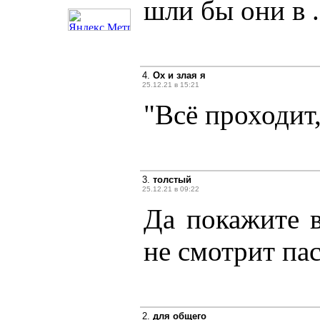
шли бы они в .
4.
Ох и злая я
25.12.21 в 15:21
"Всё проходит,
3.
толстый
25.12.21 в 09:22
Да покажите 
не смотрит па
2.
для общего