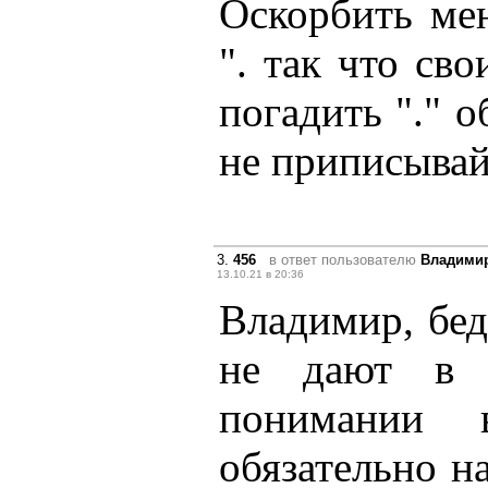
Оскорбить ме
". так что сво
погадить "." о
не приписывай
3.
456
в ответ пользователю
Владими
13.10.21 в 20:36
Владимир, бе
не дают в 
понимании 
обязательно н