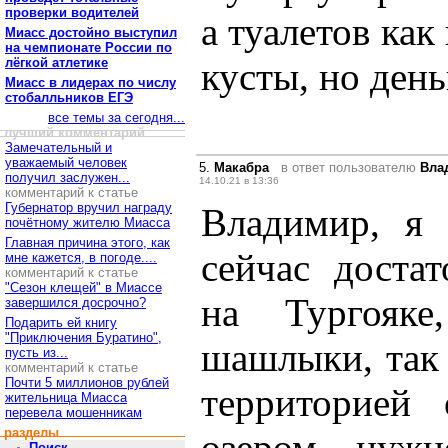
проверки водителей
а туалетов как 
Миасс достойно выступил
на чемпионате России по
лёгкой атлетике
кусты, но день
Миасс в лидерах по числу
стобалльников ЕГЭ
все темы за сегодня...
лучший комментарий
Замечательный и
уважаемый человек
5.
Макабра
в ответ пользователю
Вла
получил заслужен...
14.10.21 в 13:36
комментарий к статье
Губернатор вручил награду
Владимир, я 
почётному жителю Миасса
Главная причина этого, как
сейчас доста
мне кажется, в погоде....
комментарий к статье
"Сезон клещей" в Миассе
на Тургояк
завершился досрочно?
Подарить ей книгу
"Приключения Буратино",
шашлыки, так 
пусть из...
комментарий к статье
Почти 5 миллионов рублей
территорией
жительница Миасса
перевела мошенникам
разделы
озером нужн
Поиск