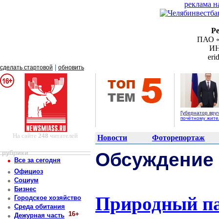
реклама н
Р
ПАО «
ИН
er
|
сделать стартовой
обновить
Губернатор вру
почётному жит
На сайте
248
читателей
Новости
Фоторепортаж
рубрики
Обсуждение
Все за сегодня
Официоз
Социум
Бизнес
Природный па
Городское хозяйство
Среда обитания
16+
Дежурная часть