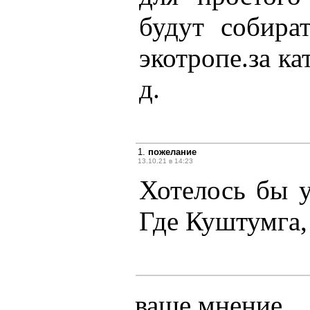
будут собира
экотропе.за ка
д.
1.
пожелание
13.10.21 в 14:23
Хотелось бы у
Где Куштумга,
ваше мнение