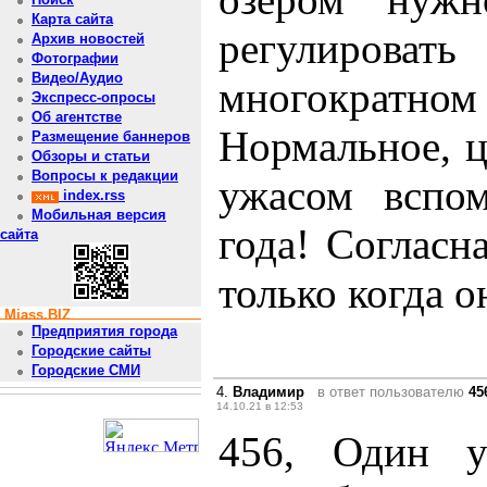
Карта сайта
регулиров
Архив новостей
Фотографии
Видео/Аудио
многократно
Экспресс-опросы
Об агентстве
Нормальное, 
Размещение баннеров
Обзоры и статьи
Вопросы к редакции
ужасом вспо
index.rss
Мобильная версия
года! Согласн
сайта
только когда 
Miass.BIZ
Предприятия города
Городские сайты
Городские СМИ
4.
Владимир
в ответ пользователю
45
14.10.21 в 12:53
456, Один у