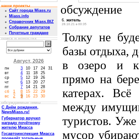
обсуждение
наши проекты
Сайт города Miass.ru
Miass.info
6.
житель
Справочник Miass.BIZ
28.10.21 в 00:35
Собрание депутатов
Толку не буде
Почетные граждане
поиск в новостях
базы отдыха, д
Август, 2026
в озеро и ка
пн
3
10
17
24
31
вт
4
11
18
25
прямо на бер
ср
5
12
19
26
чт
6
13
20
27
пт
7
14
21
28
катерах. Всё
сб
1
8
15
22
29
вс
2
9
16
23
30
обсуждаемые темы
между имущим
С Днём рождения,
NewsMiass.ru!
туристов. Уже 
Губернатор вручил
награду почётному
жителю Миасса
мусор убирают
Госавтоинспекция Миасса
проведёт тотальные