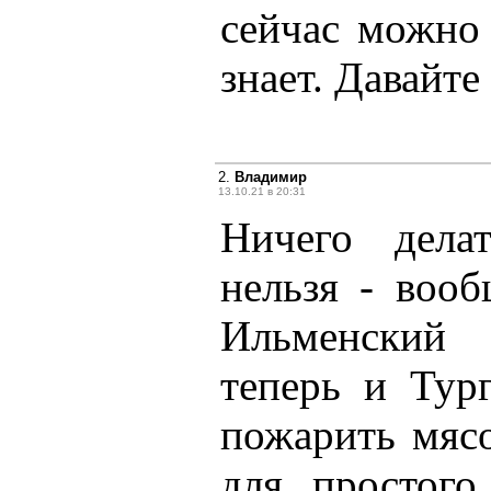
сейчас можно
знает. Давайт
2.
Владимир
13.10.21 в 20:31
Ничего дела
нельзя - воо
Ильменский 
теперь и Тург
пожарить мясо
для простого