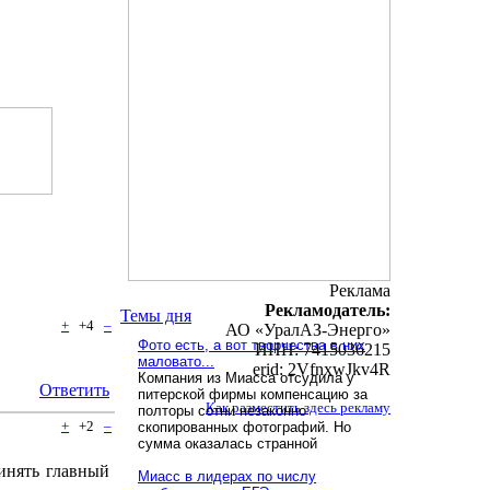
Реклама
Рекламодатель:
Темы дня
+
+4
–
АО «УралАЗ-Энерго»
Фото есть, а вот творчества в них
ИНН: 7415036215
маловато...
erid: 2VfnxwJkv4R
Компания из Миасса отсудила у
Ответить
питерской фирмы компенсацию за
Как разместить здесь рекламу
полторы сотни незаконно
+
+2
–
скопированных фотографий. Но
сумма оказалась странной
инять главный
Миасс в лидерах по числу