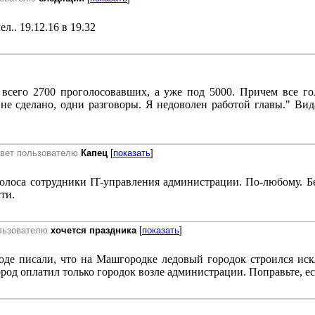
л.. 19.12.16 в 19.32
всего 2700 проголосовавших, а уже под 5000. Причем все гол
не сделано, одни разговоры. Я недоволен работой главы." Вид
твет пользователю
Капец
[
показать
]
олоса сотрудники IT-управления администрации. По-любому. Б
ти.
ользователю
хочется праздника
[
показать
]
роде писали, что на Машгородке ледовый городок строился ис
ород оплатил только городок возле администрации. Поправьте, е