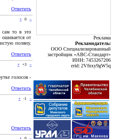
Ответить
+
0
–
 сам то в это
е ошивается от
Реклама
чистую поляну.
Рекламодатель:
ООО Специализированный
Ответить
застройщик «АВС-Стандарт»
ИНН: 7453267206
+
+3
–
erid: 2Vfnxy9gW5q
рутке голосов -
Ответить
+
-1
–
Ответить
+
0
–