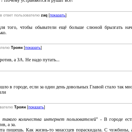
? Почему устраняются и рушат все!
в ответ пользователю
zaq
[
показать
]
для того, чтобы обыватели ещё больше слюной брызгать нач
ько.
ателю
Троян
[
показать
]
отив, а ЗА. Не надо путать...
шло в городе, если за один день довольных Главой стало так мн
ыли
ователю
Троян
[
показать
]
 такого количества интернет пользователей
" - В городе ест
в, а за.
та пишешь. Как жизнь-то миассцев пораскидала. С чужбины, а