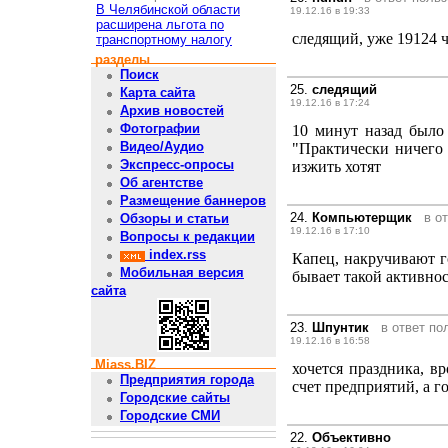
В Челябинской области
19.12.16 в 19:33
расширена льгота по
следящий, уже 19124 че
транспортному налогу
разделы
Поиск
25.
следящий
Карта сайта
19.12.16 в 17:24
Архив новостей
Фотографии
10 минут назад было 
Видео/Аудио
"Практически ничего 
Экспресс-опросы
изжить хотят
Об агентстве
Размещение баннеров
24.
Компьютерщик
в о
Обзоры и статьи
19.12.16 в 17:10
Вопросы к редакции
index.rss
Капец, накручивают г
Мобильная версия
бывает такой активнос
сайта
23.
Шпунтик
в ответ п
19.12.16 в 16:58
Miass.BIZ
хочется праздника, в
Предприятия города
счет предприятий, а г
Городские сайты
Городские СМИ
22.
Объективно