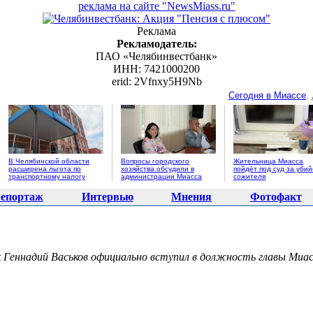
реклама на сайте "NewsMiass.ru"
Реклама
Рекламодатель:
ПАО «Челябинвестбанк»
ИНН: 7421000200
erid: 2Vfnxy5H9Nb
Сегодня в Миассе
,
В Челябинской области
Вопросы городского
Жительница Миасса
расширена льгота по
хозяйства обсудили в
пойдёт под суд за убий
транспортному налогу
администрации Миасса
сожителя
епортаж
Интервью
Мнения
Фотофакт
ак Геннадий Васьков официально вступил в должность главы Миас