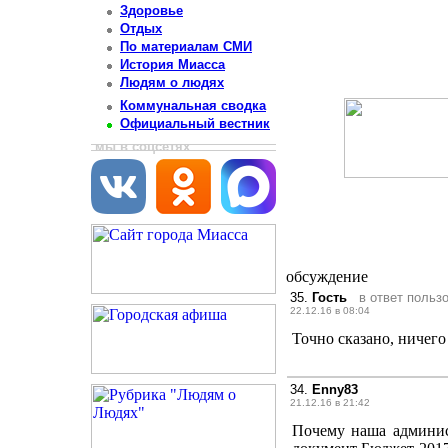
Здоровье
Отдых
По материалам СМИ
История Миасса
Людям о людях
Коммунальная сводка
Официальный вестник
мы в соцсетях
обсуждение
35.
Гость
в ответ польз
22.12.16 в 08:04
Точно сказано, ничего
34.
Enny83
21.12.16 в 21:42
Почему наша админис