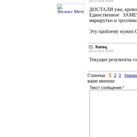
19.12.16 в 16:04
ДОСТАЛИ уже, кровоп
Единственное ЗАМЕ
маршрутки и троллики,
Эту проблему нужно С
21.
Капец
19.12.16 в 15:45
Текущие результаты го
1
Cтраница:
2
3
[
показ
ваше мнение
Текст сообщения:
*