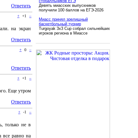
стобалльников ЕГЭ
Ответить
Девять миасских выпускников
получили 100 баллов на ЕГЭ-2026
+
+1
–
Миасс принял зрелищный
баскетбольный турнир
али. на экран
Turgoyak 3x3 Cup собрал сильнейших
игроков региона в Миассе
Ответить
+
0
–
Ответить
+
+1
–
ого. Еще утром
Ответить
+
-1
–
ь, только не в
 все равно на