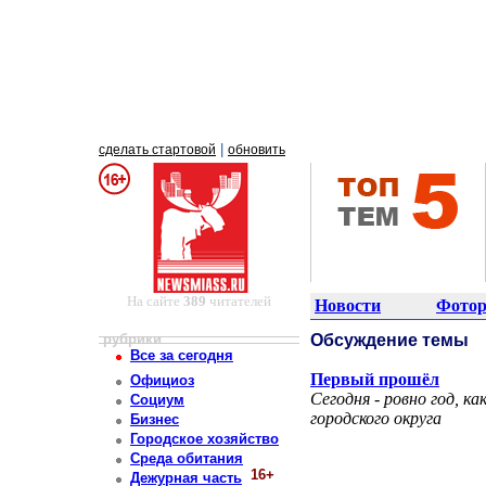
|
сделать стартовой
обновить
На сайте
389
читателей
Новости
Фотор
рубрики
Обсуждение темы
Все за сегодня
Первый прошёл
Официоз
Сегодня - ровно год, к
Социум
городского округа
Бизнес
Городское хозяйство
Среда обитания
16+
Дежурная часть