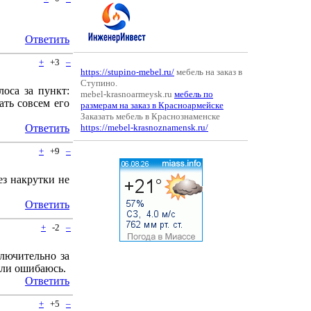
Ответить
+
+3
–
https://stupino-mebel.ru/
мебель на заказ в
Ступино.
оса за пункт:
mebel-krasnoarmeysk.ru
мебель по
ать совсем его
размерам на заказ в Красноармейске
Заказать мебель в Краснознаменске
Ответить
https://mebel-krasnoznamensk.ru/
+
+9
–
ез накрутки не
Ответить
+
-2
–
ключительно за
сли ошибаюсь.
Ответить
+
+5
–