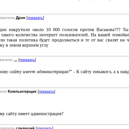
зователю
Дрон
[
показать
]
ции накрутили около 10 000 голосов против Васькова??? Ты
 такого количества интернет пользователей. На вашей помойк
сли такая политика будет продолжаться и те от вас свалят на 
ку в левом верхнем углу
ователю
,,,
[
показать
]
этому сайту имеет администрация?
" - К сайту никакого, а к нак
телю
Компьютерщик
[
показать
]
ому сайту имеет администрация?
зователю
следящий
[
показать
]