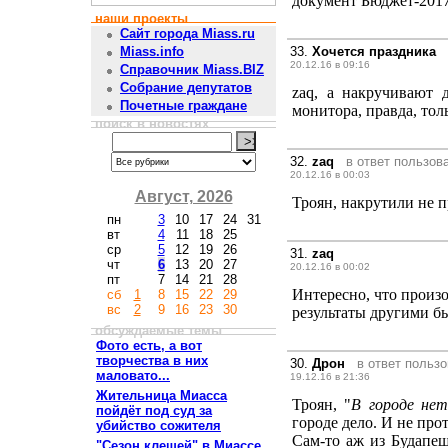
документ Бюджет-2017
наши проекты
Сайт города Miass.ru
33.
Хочется праздника
Miass.info
20.12.16 в 09:16
Справочник Miass.BIZ
Собрание депутатов
zaq, а накручивают 
Почетные граждане
монитора, правда, тол
поиск в новостях
32.
zaq
в ответ пользов
20.12.16 в 00:03
Август, 2026
Троян, накрутили не пр
пн
3
10
17
24
31
вт
4
11
18
25
ср
5
12
19
26
31.
zaq
чт
6
13
20
27
20.12.16 в 00:02
пт
7
14
21
28
Интересно, что произо
сб
1
8
15
22
29
вс
2
9
16
23
30
результаты другими б
обсуждаемые темы
Фото есть, а вот
творчества в них
30.
Дрон
в ответ польз
маловато...
19.12.16 в 21:36
Жительница Миасса
Троян, "
В городе нет
пойдёт под суд за
городе дело. И не проти
убийство сожителя
Сам-то аж из Будапеш
"Сезон клещей" в Миассе