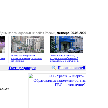
 День железнодорожных войск России,
четверг, 06.08.2026
В Миассе подростки
Жительница Миасса,
ство
сломали лавочку и попали
испугавшись обвинений,
на камеры
лишилась 1,2 миллиона
Поиск новостей
Гость редакции
ского