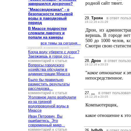
родной сайт тянет.
завершился досрочно?
"Миассводоканал" - о
безопасности питьевой
29.
Троян
в ответ поль
воды в паводковый
19.12.16 в 21:29
период
В Миассе подростки
Дрон, из администра
сломали лавочку и
веришь. В городе нет
попали на камеры
500 до 1000 челов, к
все темы за сегодня...
Смотри свою статисти
лучший комментарий
Когда воду уберете с дорог?
Заезжаешь в город со с...
комментарий к статье
28.
Дрон
в ответ польз
Вопросы городского
19.12.16 в 20:23
хозяйства обсудили в
"
какое отношение к 
администрации Миасса
непосредственное.
Было бы правильно
разместить результаты
расследова...
комментарий к статье
27.
,,,
в ответ пользова
Уголовное дело возбудили
19.12.16 в 20:05
из-за грязной
Компьютерщик,
водопроводной воды в
Миассе
какое отношение к эт
Иван Петрович, Вы
ошибаетесь. Это
современный микр...
комментарий к статье
26.
hdhdh
в ответ поль