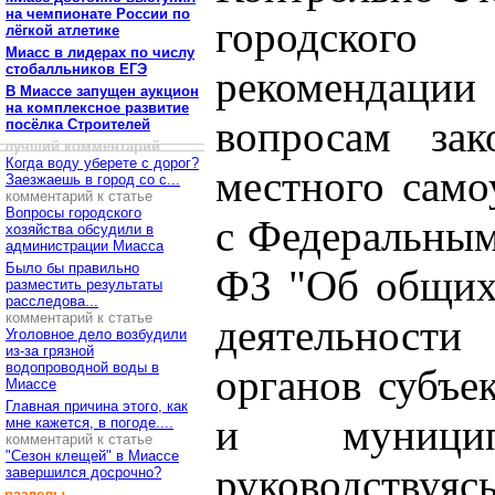
на чемпионате России по
городског
лёгкой атлетике
Миасс в лидерах по числу
стобалльников ЕГЭ
рекомендации
В Миассе запущен аукцион
на комплексное развитие
вопросам зак
посёлка Строителей
лучший комментарий
Когда воду уберете с дорог?
местного само
Заезжаешь в город со с...
комментарий к статье
Вопросы городского
с Федеральным
хозяйства обсудили в
администрации Миасса
Было бы правильно
ФЗ "Об общих
разместить результаты
расследова...
комментарий к статье
деятельнос
Уголовное дело возбудили
из-за грязной
водопроводной воды в
органов субъе
Миассе
Главная причина этого, как
и муниципа
мне кажется, в погоде....
комментарий к статье
"Сезон клещей" в Миассе
руководствуяс
завершился досрочно?
разделы