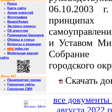
Поиск
06.10.2003
Карта сайта
Архив новостей
принципах 
Фотографии
Видео/Аудио
Экспресс-опросы
самоуправлени
Об агентстве
Размещение баннеров
и Уставом Миа
Обзоры и статьи
Вопросы к редакции
index.rss
Собрание 
Мобильная версия
сайта
городского окр
Miass.BIZ
Скачать до
Предприятия города
Городские сайты
Городские СМИ
все документы 
августа 2022 