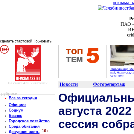
реклама н
Р
ПАО «
ИН
er
|
сделать стартовой
обновить
Жительница Ми
пойдёт под суд 
сожителя
На сайте
450
читателей
Новости
Фоторепортаж
рубрики
Официальный
Все за сегодня
Официоз
августа 2022
Социум
Бизнес
сессия собр
Городское хозяйство
Среда обитания
16+
Дежурная часть