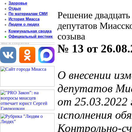
Здоровье
Отдых
Решение двадцать
По материалам СМИ
История Миасса
депутатов Миасско
Людям о людях
Коммунальная сводка
созыва
Официальный вестник
мы в соцсетях
№ 13 от 26.08
О внесении из
депутатов Миа
от 25.03.2022
исполнения об
Контрольно-с