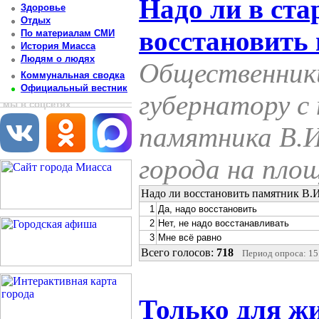
Надо ли в ста
Здоровье
Отдых
восстановить
По материалам СМИ
История Миасса
Людям о людях
Общественники
Коммунальная сводка
Официальный вестник
губернатору с
мы в соцсетях
памятника В.И
города на пло
Надо ли восстановить памятник В.И
1
Да, надо восстановить
2
Нет, не надо восстанавливать
3
Мне всё равно
Всего голосов:
718
Период опроса: 15.
Только для ж