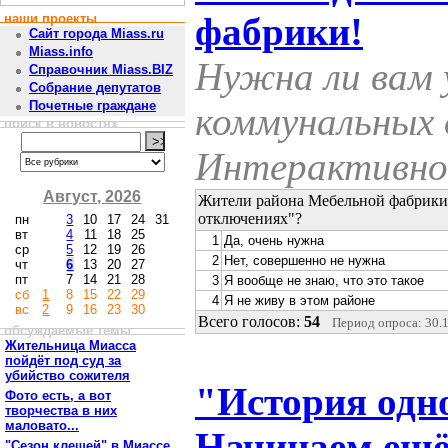
фабрики!
наши проекты
Сайт города Miass.ru
Miass.info
Нужна ли вам 
Справочник Miass.BIZ
Собрание депутатов
Почетные граждане
коммунальных 
поиск в новостях
Интерактивно
Август, 2026
Жители района Мебельной фабрики,
отключениях"?
пн
3
10
17
24
31
вт
4
11
18
25
1
Да, очень нужна
ср
5
12
19
26
2
Нет, совершенно не нужна
чт
6
13
20
27
пт
7
14
21
28
3
Я вообще не знаю, что это такое
сб
1
8
15
22
29
4
Я не живу в этом районе
вс
2
9
16
23
30
Всего голосов:
54
Период опроса: 30.1
обсуждаемые темы
Жительница Миасса
пойдёт под суд за
убийство сожителя
"История одн
Фото есть, а вот
творчества в них
маловато...
Начинаем ещё
"Сезон клещей" в Миассе