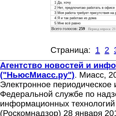
1
Да, хочу
2
Нет, предпочитаю работать в офисе
3
Моя работа требует присутствия на
4
Я и так работаю из дома
5
Мне всё равно
Всего голосов:
259
Период опроса: 21.
Cтраница:
1
2
Агентство новостей и инфо
("НьюсМиасс.ру")
. Миасс, 2
Электронное периодическое 
Федеральной службе по надзо
информационных технологий
(Роскомнадзор) 28 января 20