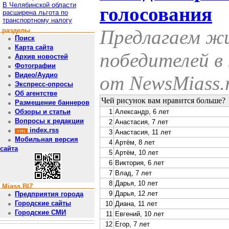
В Челябинской области
голосования
расширена льгота по
транспортному налогу
Предлагаем ж
разделы
Поиск
Карта сайта
победителей в 
Архив новостей
Фотографии
Видео/Аудио
от NewsMiass.
Экспресс-опросы
Об агентстве
Чей рисунок вам нравится больше?
Размещение баннеров
1
Александр, 6 лет
Обзоры и статьи
Вопросы к редакции
2
Анастасия, 7 лет
index.rss
3
Анастасия, 11 лет
Мобильная версия
4
Артём, 8 лет
сайта
5
Артём, 10 лет
6
Виктория, 6 лет
7
Влад, 7 лет
8
Дарья, 10 лет
Miass.BIZ
9
Дарья, 12 лет
Предприятия города
Городские сайты
10
Диана, 11 лет
Городские СМИ
11
Евгений, 10 лет
12
Егор, 7 лет