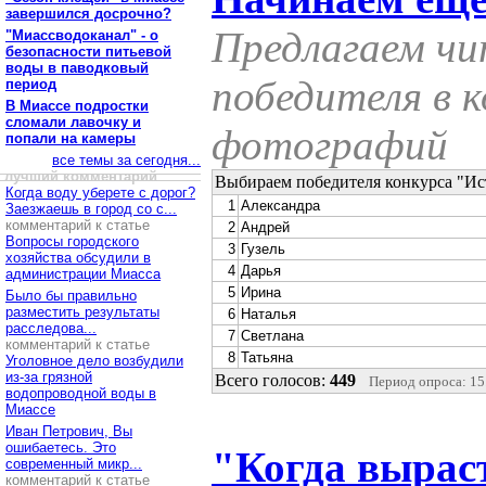
завершился досрочно?
Предлагаем ч
"Миассводоканал" - о
безопасности питьевой
воды в паводковый
победителя в к
период
В Миассе подростки
сломали лавочку и
фотографий
попали на камеры
все темы за сегодня...
лучший комментарий
Выбираем победителя конкурса "Ис
Когда воду уберете с дорог?
1
Александра
Заезжаешь в город со с...
комментарий к статье
2
Андрей
Вопросы городского
3
Гузель
хозяйства обсудили в
4
Дарья
администрации Миасса
5
Ирина
Было бы правильно
разместить результаты
6
Наталья
расследова...
7
Светлана
комментарий к статье
8
Татьяна
Уголовное дело возбудили
из-за грязной
Всего голосов:
449
Период опроса: 15.
водопроводной воды в
Миассе
Иван Петрович, Вы
ошибаетесь. Это
"Когда вырасту
современный микр...
комментарий к статье