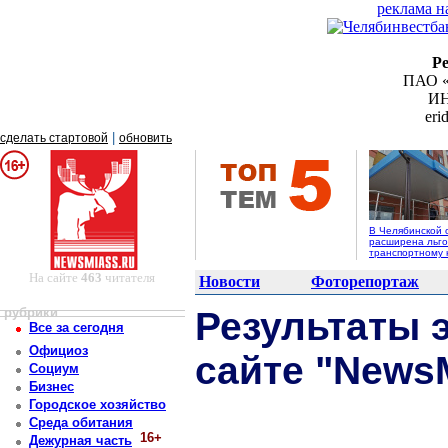
реклама н
Р
ПАО «
ИН
er
|
сделать стартовой
обновить
В Челябинской 
расширена льго
транспортному 
На сайте
463
читателя
Новости
Фоторепортаж
рубрики
Результаты 
Все за сегодня
Официоз
сайте "NewsM
Социум
Бизнес
Городское хозяйство
Среда обитания
16+
Дежурная часть