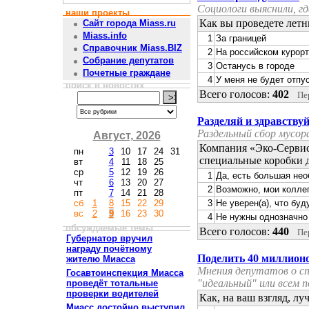
Социологи выяснили, г
наши проекты
Как вы проведете летн
Сайт города Miass.ru
Miass.info
1
За границей
Справочник Miass.BIZ
2
На российском курор
Собрание депутатов
3
Останусь в городе
Почетные граждане
4
У меня не будет отпу
поиск в новостях
Всего голосов:
402
Пе
Разделяй и здравству
Раздельный сбор мусор
Август, 2026
Компания «Эко-Сервис»
пн
3
10
17
24
31
специальные коробки 
вт
4
11
18
25
ср
5
12
19
26
1
Да, есть большая не
чт
6
13
20
27
2
Возможно, мои колле
пт
7
14
21
28
сб
1
8
15
22
29
3
Не уверен(а), что бу
вс
2
9
16
23
30
4
Не нужны однозначно
обсуждаемые темы
Всего голосов:
440
Пе
Губернатор вручил
награду почётному
Поделить 40 миллионо
жителю Миасса
Мнения депутатов о сп
Госавтоинспекция Миасса
"идеальный" или всем 
проведёт тотальные
проверки водителей
Как, на ваш взгляд, л
Миасс достойно выступил