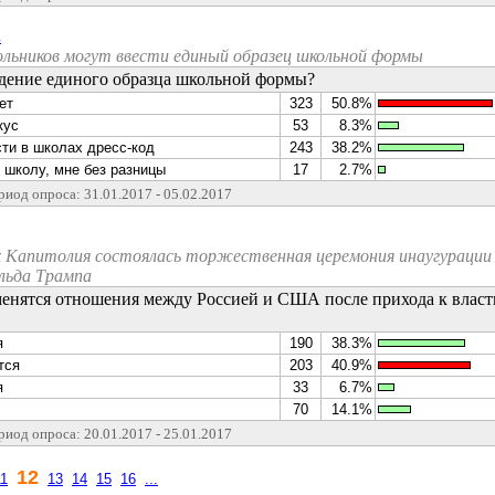
.
кольников могут ввести единый образец школьной формы
дение единого образца школьной формы?
ет
323
50.8%
кус
53
8.3%
ти в школах дресс-код
243
38.2%
 школу, мне без разницы
17
2.7%
риод опроса: 31.01.2017 - 05.02.2017
х Капитолия состоялась торжественная церемония инаугурации 
льда Трампа
зменятся отношения между Россией и США после прихода к влас
я
190
38.3%
тся
203
40.9%
я
33
6.7%
70
14.1%
риод опроса: 20.01.2017 - 25.01.2017
12
11
13
14
15
16
...