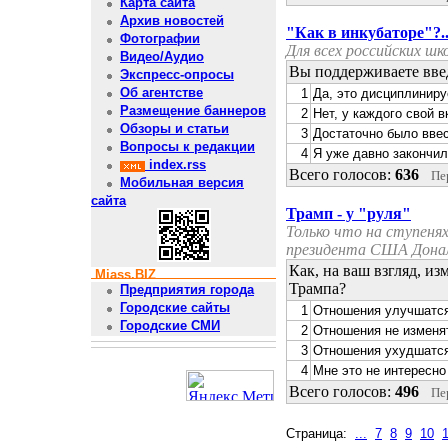
Карта сайта
Архив новостей
"Как в инкубаторе"?.
Фотографии
Для всех российских ш
Видео/Аудио
Вы поддерживаете вве
Экспресс-опросы
Об агентстве
1
Да, это дисциплиниру
Размещение баннеров
2
Нет, у каждого свой в
Обзоры и статьи
3
Достаточно было ввес
Вопросы к редакции
4
Я уже давно закончил
index.rss
Всего голосов:
636
Пе
Мобильная версия
сайта
Трамп - у "руля"
Только что на ступеня
президента США Дона
Как, на ваш взгляд, и
Miass.BIZ
Трампа?
Предприятия города
Городские сайты
1
Отношения улучшатс
Городские СМИ
2
Отношения не изменя
3
Отношения ухудшатс
4
Мне это не интересно
Всего голосов:
496
Пе
Cтраница:
...
7
8
9
10