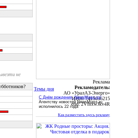
ывезти не
Реклама
убботников?
Рекламодатель:
Темы дня
АО «УралАЗ-Энерго»
С Днём рождения, NewsMiass.ru!
ИНН: 7415036215
Агентству новостей NewsMiass.ru
erid: 2VfnxwJkv4R
исполнилось 22 года
Как разместить здесь рекламу