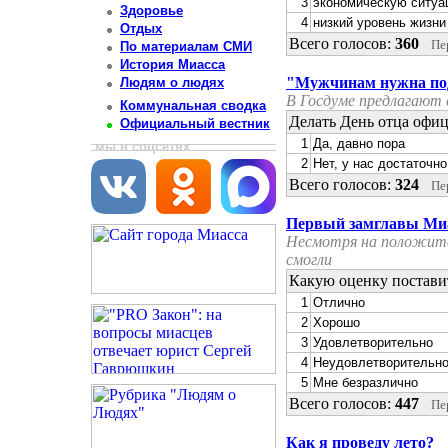
3
экономическую ситуа
Здоровье
4
низкий уровень жизни
Отдых
Всего голосов:
360
Пе
По материалам СМИ
История Миасса
"Мужчинам нужна под
Людям о людях
В Госдуме предлагают 
Коммунальная сводка
Делать День отца офи
Официальный вестник
1
Да, давно пора
мы в соцсетях
2
Нет, у нас достаточн
Всего голосов:
324
Пе
Первый замглавы Ми
Несмотря на положител
смогли
Какую оценку постави
1
Отлично
2
Хорошо
3
Удовлетворительно
4
Неудовлетворительн
5
Мне безразлично
Всего голосов:
447
Пе
Как я проведу лето?