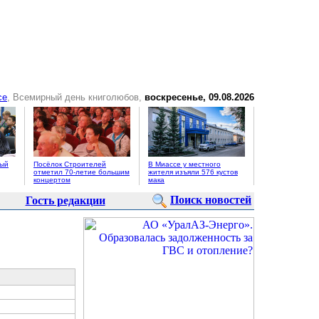
се
, Всемирный день книголюбов,
воскресенье, 09.08.2026
ный
Посёлок Строителей
В Миассе у местного
отметил 70-летие большим
жителя изъяли 576 кустов
концертом
мака
Поиск новостей
Гость редакции