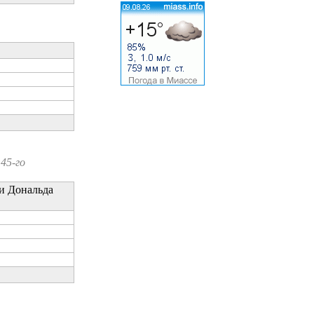
45-го
ти Дональда