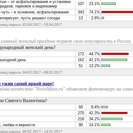
тью – от асфальтирования и установки
107
23.1%
ородков, парковок и видеокамер
ь-чуть – в основном, асфальтирование
343
74.1%
интересует, пусть решают соседи
13
2.8%
риод опроса: 05.04.2017 - 10.04.2017
 главный женский праздник теряет свою популярность в России
дународный женский день?
172
44.7%
 выходной день
162
42.1%
51
13.2%
риод опроса: 04.03.2017 - 08.03.2017
 ужин самой яркой паре!
тина агентство "NewsMiass.ru" объявляет фотоконкурс на сам
ю Святого Валентина?
60
9.4%
270
42.3%
218
34.2%
, любви и верности
90
14.1%
риод опроса: 06.02.2017 - 14.02.2017