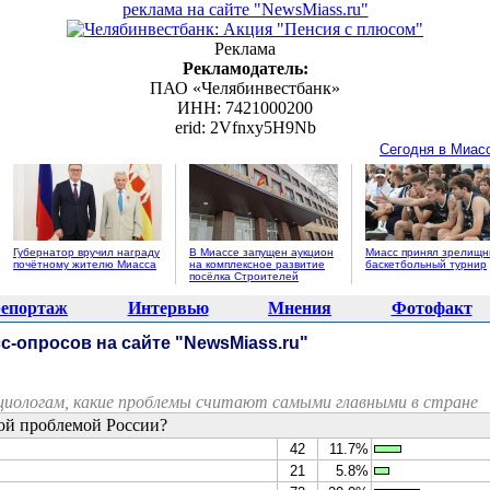
реклама на сайте "NewsMiass.ru"
Реклама
Рекламодатель:
ПАО «Челябинвестбанк»
ИНН: 7421000200
erid: 2Vfnxy5H9Nb
Сегодня в Миас
Губернатор вручил награду
В Миассе запущен аукцион
Миасс принял зрелищ
почётному жителю Миасса
на комплексное развитие
баскетбольный турнир
посёлка Строителей
епортаж
Интервью
Мнения
Фотофакт
с-опросов на сайте "NewsMiass.ru"
оциологам, какие проблемы считают самыми главными в стране
ной проблемой России?
42
11.7%
21
5.8%