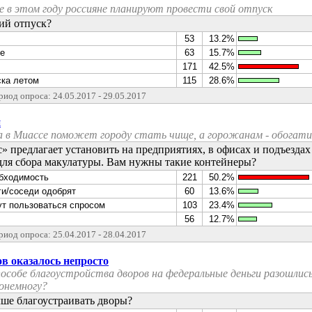
де в этом году россияне планируют провести свой отпуск
ий отпуск?
53
13.2%
те
63
15.7%
171
42.5%
ска летом
115
28.6%
риод опроса: 24.05.2017 - 29.05.2017
й
а в Миассе поможет городу стать чище, а горожанам - обогат
 предлагает установить на предприятиях, в офисах и подъездах
для сбора макулатуры. Вам нужны такие контейнеры?
обходимость
221
50.2%
ги/соседи одобрят
60
13.6%
дут пользоваться спросом
103
23.4%
56
12.7%
риод опроса: 25.04.2017 - 28.04.2017
в оказалось непросто
особе благоустройства дворов на федеральные деньги разошлись
понемногу?
учше благоустраивать дворы?