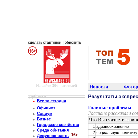
|
сделать стартовой
обновить
На сайте
306
читателей
Новости
Фотор
рубрики
Результаты экспрес
Все за сегодня
Главные проблемы
Официоз
Россияне рассказали с
Социум
Бизнес
Что Вы считаете глав
Городское хозяйство
1
здравоохранение
Среда обитания
2
социальную политику
16+
Дежурная часть