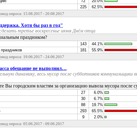
цию
72
20.0%
225
62.5%
риод опроса: 15.08.2017 - 20.08.2017
держка. Хотя бы раз в год"
сделать третье воскресенье июня Днём отца
циальным праздником?
143
44.1%
о праздников
181
55.9%
риод опроса: 19.06.2017 - 24.06.2017
асса обещание не выполнил…
ьную динамику, весь мусор после субботников коммунальщики в
те Вы городским властям за организацию вывоза мусора после с
27
6.0%
30
6.7%
88
19.7%
о
293
65.5%
9
2.0%
риод опроса: 05.06.2017 - 09.06.2017