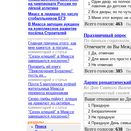
Один двор, но полнос
на чемпионате России по
1
лавочек до детских г
лёгкой атлетике
2
Все дворы, но по чут
Миасс в лидерах по числу
3
Меня этот вопрос не 
стобалльников ЕГЭ
Всего голосов:
463
В Миассе запущен аукцион
Пе
на комплексное развитие
посёлка Строителей
Праздничный опрос
лучший комментарий
По данным социологов,
Главная причина этого, как
Отмечаете ли Вы Меж
мне кажется, в погоде....
комментарий к статье
1
Да, отмечаю
"Сезон клещей" в Миассе
2
Для меня это просто
завершился досрочно?
3
Не отмечаю
Подарить ей книгу
Всего голосов:
385
"Приключения Буратино",
Пе
пусть из...
комментарий к статье
Дарим романтический
Почти 5 миллионов рублей
Ко Дню Святого Вален
жительница Миасса
романтический снимок
перевела мошенникам
Скоро грибы пойдут, клещи
Ваше отношение ко Дн
не дремлют до октября....
1
Праздную
комментарий к статье
2
Безразличное
"Сезон клещей" в Миассе
завершился досрочно?
3
Не праздную
разделы
4
Праздную День семьи
Поиск
Всего голосов:
638
Пе