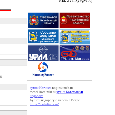
erid: 2Vfnxy9gW5q
ый
кухни Ногинск
noginskmeb.ru
mebel-kotelniki.ru
кухни Котельники
недорого
Купить недорогую мебель в Истре
https://mebelistra.ru/