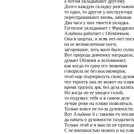
а потом укладывают другому.
Долго каждую складку разглажив
то одно, то другое у инструктора
переспрашивают вновь, забывая.
Два часа у них тянется укладка.
Гогенлое укладывает с Фридрихо
Альбина работает с Облязевым.
Она в шортах, и всяк нет-нет по
на ее великолепные ноги,
загоревшие, хоть мало было солн
Вот природа девчонку наградила,
думает Облязев и вспоминает,
как когда-то одна его знакомая
говорила не без высокомерия,
чтоб еще подчеркнуть свою духов
что терпеть она не может на пляж
время тратить зря, без дела валять
Но когда он ее увидел голой,
то подумал: тебе и в самом деле
лучше реже на пляже появляться.
Только вовсе не из-за духовности.
Вот Альбине б с такими-то нога
да начать о духовности талдычить!
Только этой и в мысли не приход
С ее внешностью можно и на пля