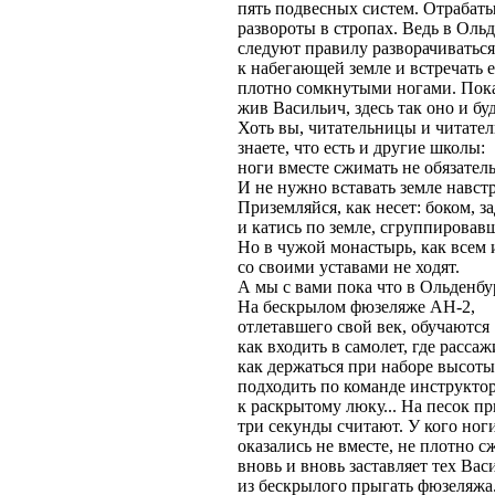
пять подвесных систем. Отрабат
развороты в стропах. Ведь в Оль
следуют правилу разворачиваться
к набегающей земле и встречать е
плотно сомкнутыми ногами. Пок
жив Васильич, здесь так оно и буд
Хоть вы, читательницы и читател
знаете, что есть и другие школы:
ноги вместе сжимать не обязател
И не нужно вставать земле навстр
Приземляйся, как несет: боком, з
и катись по земле, сгруппировав
Но в чужой монастырь, как всем 
со своими уставами не ходят.
А мы с вами пока что в Ольденбу
На бескрылом фюзеляже АН-2,
отлетавшего свой век, обучаются
как входить в самолет, где рассаж
как держаться при наборе высоты
подходить по команде инструкто
к раскрытому люку... На песок п
три секунды считают. У кого ног
оказались не вместе, не плотно с
вновь и вновь заставляет тех Вас
из бескрылого прыгать фюзеляжа