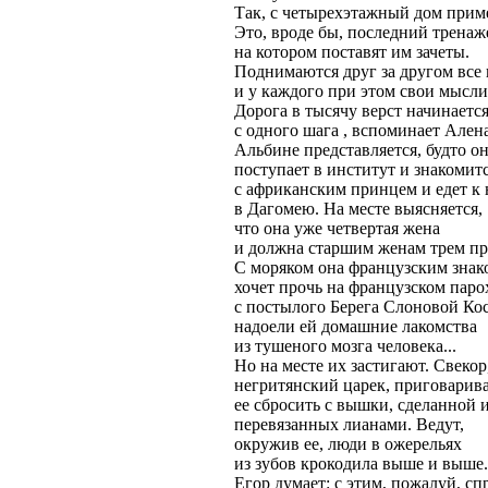
Так, с четырехэтажный дом прим
Это, вроде бы, последний тренаж
на котором поставят им зачеты.
Поднимаются друг за другом все
и у каждого при этом свои мысли
Дорога в тысячу верст начинаетс
с одного шага , вспоминает Алена
Альбине представляется, будто о
поступает в институт и знакомит
с африканским принцем и едет к
в Дагомею. На месте выясняется,
что она уже четвертая жена
и должна старшим женам трем пр
С моряком она французским знак
хочет прочь на французском паро
с постылого Берега Слоновой Кос
надоели ей домашние лакомства
из тушеного мозга человека...
Но на месте их застигают. Свекор
негритянский царек, приговарив
ее сбросить с вышки, сделанной и
перевязанных лианами. Ведут,
окружив ее, люди в ожерельях
из зубов крокодила выше и выше.
Егор думает: с этим, пожалуй, сп