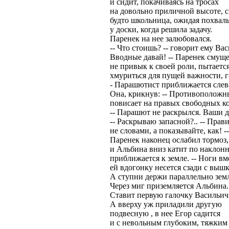
и сидит, покачиваясь на тросах
на довольно приличной высоте, с
будто школьница, ожидая похвал
у доски, когда решила задачу.
Паренек на нее залюбовался.
-- Что стоишь? -- говорит ему Вас
Вводные давай! -- Паренек смуще
не привык к своей роли, пытаетс
хмуриться для пущей важности, г
- Парашютист приближается слева
Она, крикнув: -- Противоположны
повисает на правых свободных к
-- Парашют не раскрылся. Ваши д
-- Раскрываю запасной?.. -- Прав
не словами, а показывайте, как! --
Паренек наконец ослабил тормоз,
и Альбина вниз катит по наклонн
приближается к земле. -- Ноги вме
ей вдогонку несется сзади с вышк
А ступни держи параллельно земл
Через миг приземляется Альбина.
Ставит первую галочку Васильич
А вверху уж приладили другую
подвесную , в нее Егор садится
и с невольным глубоким, тяжким