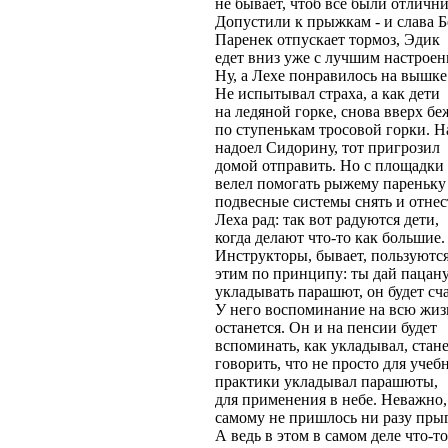
не бывает, чтоб все были отличн
Допустили к прыжкам - и слава Б
Паренек отпускает тормоз, Эдик
едет вниз уже с лучшим настроен
Ну, а Лехе понравилось на вышке
Не испытывал страха, а как дети
на ледяной горке, снова вверх бе
по ступенькам тросовой горки. Н
надоел Сидорину, тот пригрозил
домой отправить. Но с площадки 
велел помогать рыжему пареньку
подвесные системы снять и отнес
Леха рад: так вот радуются дети,
когда делают что-то как большие.
Инструкторы, бывает, пользуютс
этим по принципу: ты дай пацан
укладывать парашют, он будет сч
У него воспоминание на всю жиз
останется. Он и на пенсии будет
вспоминать, как укладывал, стан
говорить, что не просто для учеб
практики укладывал парашюты,
для применения в небе. Неважно,
самому не пришлось ни разу пры
А ведь в этом в самом деле что-то