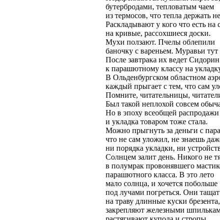
бутербродами, тепловатым чаем
из термосов, что тепла держать не
Раскладывают у кого что есть на 
на кривые, рассохшиеся доски.
Мухи ползают. Пчелы облепили
баночку с вареньем. Муравьи тут 
После завтрака их ведет Сидорин
к парашютному классу на укладку
В Ольденбургском областном аэр
каждый прыгает с тем, что сам ул
Помните, читательницы, читател
Был такой неплохой совсем обыч
Но в эпоху всеобщей распродажи
и укладка товаром тоже стала.
Можно прыгнуть за деньги с пар
что не сам уложил, не знаешь даж
ни порядка укладки, ни устройств
Солнцем залит день. Никого не т
в полумрак провонявшего масти
парашютного класса. В это лето
мало солнца, и хочется побольше
под лучами погреться. Они тащат
на траву длинные куски брезента,
закрепляют железными шпилькам
растягивают купола и стропы