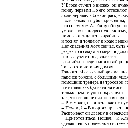
У Егора стучит в висках, он дума
пойду первым! Но его оттесняют
люди черные, в боевой раскраске,
в ожерельях из зубов крокодила,
что со смехом Альбину обступают
усаживают в подвесную систему,
помогают зацепить карабины
и теснят, и толкают к краю вышк
Нет спасения! Хотя сейчас, быть 
разразится самум и смерч подхват
и тогда улетит она, спасется
где-нибудь среди финиковой рощи
Только это история другая...
Говорит ей серьезный до смешно
паренек рыжий, с большими уша
помощник тренера на тросовой го
и не глядя как будто ей на ноги,
только щеки и уши покраснели
так, что стало не видно и веснуше
-- В самолет, извините, вас не пус
-- Почему? -- В шортах прыгать н
Раскрывает он дверцу в огражден
-- Приготовиться! Пошел! - И Ал
сделав шаг, в подвесной системе 