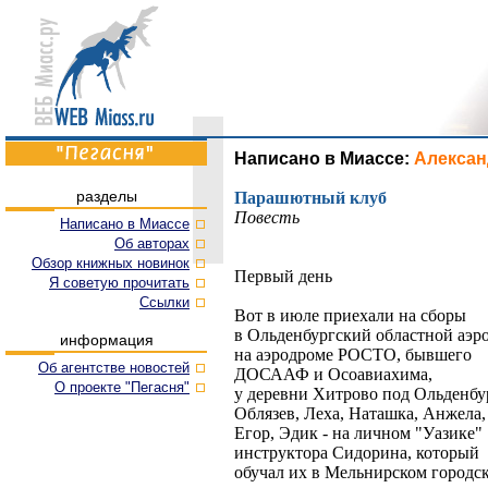
Написано в Миассе:
Алексан
разделы
Парашютный клуб
Повесть
Написано в Миассе
Об авторах
Обзор книжных новинок
Первый день
Я советую прочитать
Cсылки
Вот в июле приехали на сборы
в Ольденбургский областной аэр
информация
на аэродроме РОСТО, бывшего
Об агентстве новостей
ДОСААФ и Осоавиахима,
О проекте "Пегасня"
у деревни Хитрово под Ольденбу
Облязев, Леха, Наташка, Анжела,
Егор, Эдик - на личном "Уазике"
инструктора Сидорина, который
обучал их в Мельнирском городс