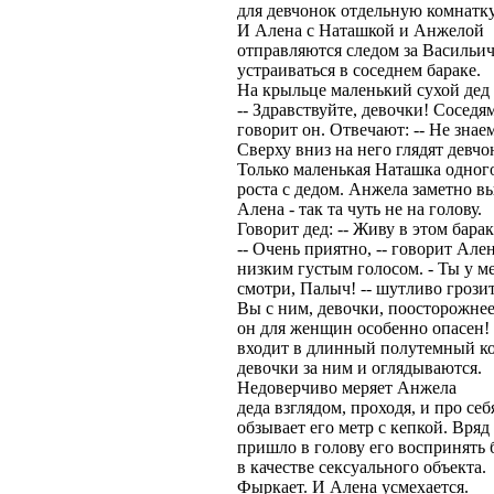
для девчонок отдельную комнатку
И Алена с Наташкой и Анжелой
отправляются следом за Васильи
устраиваться в соседнем бараке.
На крыльце маленький сухой дед 
-- Здравствуйте, девочки! Соседям
говорит он. Отвечают: -- Не знаем
Сверху вниз на него глядят девчо
Только маленькая Наташка одног
роста с дедом. Анжела заметно в
Алена - так та чуть не на голову.
Говорит дед: -- Живу в этом барак
-- Очень приятно, -- говорит Але
низким густым голосом. - Ты у м
смотри, Палыч! -- шутливо грозит
Вы с ним, девочки, поосторожнее
он для женщин особенно опасен! 
входит в длинный полутемный к
девочки за ним и оглядываются.
Недоверчиво меряет Анжела
деда взглядом, проходя, и про себ
обзывает его метр с кепкой. Вряд
пришло в голову его воспринять 
в качестве сексуального объекта.
Фыркает. И Алена усмехается.