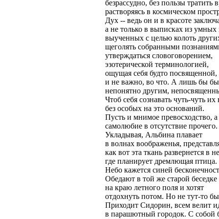
безрассудно, без пользы тратить в
растворяясь в космическом прост
Дух -- ведь он и в красоте заключ
а не только в выписках из умных 
выученных с целью колоть других
щеголять собранными познаниям
утверждаться словоговорением,
эзотерической терминологией,
ощущая себя будто посвященной,
и не важно, во что. А лишь бы б
непонятно другим, непосвященн
Чтоб себя сознавать чуть-чуть их
без особых на это оснований.
Пусть и мнимое превосходство, а
самолюбие в отсутствие прочего.
Укладывая, Альбина плавает
в волнах воображенья, представля
как вот эта ткань развернется в не
где планирует дремлющая птица.
Небо кажется синей бесконечност
Обедают в той же старой беседке
на краю летного поля и хотят
отдохнуть потом. Но не тут-то бы
Приходит Сидорин, всем велит и
в парашютный городок. С собой 