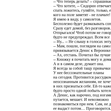
-- Что теперь делать? -- спрашива
-- Что хотите, -- Сидорин отвечает
спать ложитесь, гуляйте, только, 
кого на поле заметят - не плачьте!
Я имею в виду, у самолетов.
Бесполезно будет размазывать со
Сразу едет домой, без разговоров.
Отпрыгался! Чтоб потом не гово
будто не предупреждал. Всем все
-- Ну... -- Не слышу в голосах энт
-- Мам, пошли, поглядим на самол
привязывается Денис к Веронике
-- Ах, отстань. Почитал бы лучше
-- Книжку я почитать могу и дома..
А и в самом деле, думает она.
Я всегда за собой тащу привычки!
У нее бессознательные планы
на сегодня. Противится рассудко
неосознанным желаниям, не хоче
в них признаться себе. Ей-то каже
будто просто одной побыть хотел
А Денис, как нарочно, под ногам
путается, мешает. И невозможно
познакомиться при нем. Сам, не д
ее выдаст потом… Проговорится.