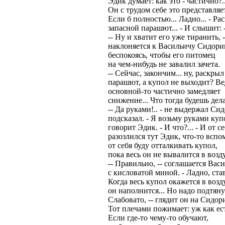
Эдик думает: как это - частично?.
Он с трудом себе это представляет
Если б полностью... Ладно... - Р
запасной парашют... - И слышит: 
-- Ну и хватит его уже тиранить, -
наклоняется к Васильичу Сидори
беспокоясь, чтобы его питомец
на чем-нибудь не завалил зачета.
-- Сейчас, закончим... ну, раскры
парашют, а купол не выходит? Ве
основной-то частично замедляет
снижение... Что тогда будешь дел
-- Да руками!.. - не выдержал Си
подсказал. - Я возьму руками купо
говорит Эдик. - И что?... - И от се
разозлился тут Эдик, что-то вспом
от себя буду отталкивать купол,
пока весь он не вывалится в возд
-- Правильно, -- соглашается Вас
с кисловатой миной. - Ладно, став
Когда весь купол окажется в возд
он наполнится... Но надо подтяну
Слабовато, -- глядит он на Сидор
Тот плечами пожимает: уж как ес
Если где-то чему-то обучают,