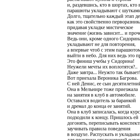
и, раздевшись, кто в шортах, кто
парашюты укладывают с шутками
Долго, тщательно каждый этап де
как это свойственно перворазник
придавая укладке мистическое
значение (жизнь зависит... и проче
Ведь они, кроме одного Сидорин
укладывают не для повторения,
а впервые чтоб с этим парашюто
выйти в небо. Для них ведь это п
Это финиш учебы у Сидорина!
Неужели мечты их воплотятся?..
Даже завтра... Неужто так бывает
Вот приехала Вероника Багрова.
С ней Денис, ее сын десятилетни
Она в Мельнире тоже приезжала
на занятия в клуб в автомобиле.
Оставался водитель за баранкой
и дремал до конца ее занятий.
Она в клуб записалась, когда кур
подходили к концу. Пришлось ей
догонять, переписывать конспект
заучивать правила поведения
в воздухе. Распускать и укладыва
для практики отслуживший пара