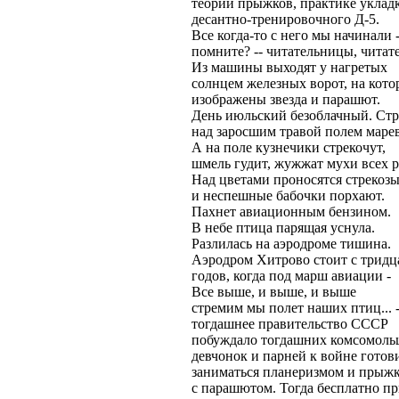
теории прыжков, практике уклад
десантно-тренировочного Д-5.
Все когда-то с него мы начинали -
помните? -- читательницы, читате
Из машины выходят у нагретых
солнцем железных ворот, на кот
изображены звезда и парашют.
День июльский безоблачный. Стр
над заросшим травой полем марев
А на поле кузнечики стрекочут,
шмель гудит, жужжат мухи всех р
Над цветами проносятся стрекоз
и неспешные бабочки порхают.
Пахнет авиационным бензином.
В небе птица парящая уснула.
Разлилась на аэродроме тишина.
Аэродром Хитрово стоит с тридц
годов, когда под марш авиации -
Все выше, и выше, и выше
стремим мы полет наших птиц... -
тогдашнее правительство СССР
побуждало тогдашних комсомоль
девчонок и парней к войне готови
заниматься планеризмом и прыж
с парашютом. Тогда бесплатно пр