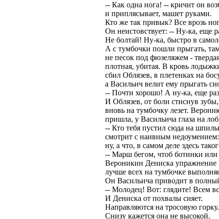
-- Как одна нога! -- кричит он в
и приплясывает, машет руками.
Кто же так привык? Все врозь но
Он неистовствует: -- Ну-ка, еще р
Не болтай! Ну-ка, быстро в самоле
А с тумбочки пошли прыгать, там
не песок под фюзеляжем - твердая
плотная, убитая. В кровь лодыжк
сбил Облязев, в плетенках на босу
а Васильич велит ему прыгать сн
-- Почти хорошо! А ну-ка, еще раз!
И Облязев, от боли стиснув зубы,
вновь на тумбочку лезет. Верони
пришла, у Васильича глаза на лоб
-- Кто тебя пустил сюда на шпиль
смотрит с наивным недоумением:
ну, а что, в самом деле здесь тако
-- Марш бегом, чтоб ботинки или 
Вероникин Дениска упражнение
лучше всех на тумбочке выполняе
Он Васильича приводит в полный
-- Молодец! Вот: глядите! Всем вс
И Дениска от похвалы сияет.
Направляются на тросовую горку.
Снизу кажется она не высокой.