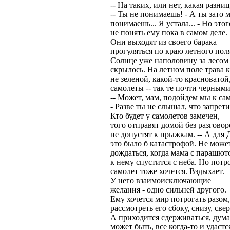
-- На таких, или нет, какая разниц
-- Ты не понимаешь! - А ты зато 
понимаешь... Я устала... - Но этог
не понять ему пока в самом деле.
Они выходят из своего барака
прогуляться по краю летного поля
Солнце уже наполовину за лесом
скрылось. На летном поле трава 
не зеленой, какой-то красноватой
самолеты -- так те почти черными
-- Может, мам, подойдем мы к са
- Разве ты не слышал, что запрет
Кто будет у самолетов замечен,
того отправят домой без разговор
не допустят к прыжкам. -- А для 
это было б катастрофой. Не може
дождаться, когда мама с парашют
к нему спустится с неба. Но потр
самолет тоже хочется. Вздыхает.
У него взаимоисключающие
желания - одно сильней другого.
Ему хочется мир потрогать разом,
рассмотреть его сбоку, снизу, свер
А приходится сдерживаться, дума
может быть, все когда-то и удастс