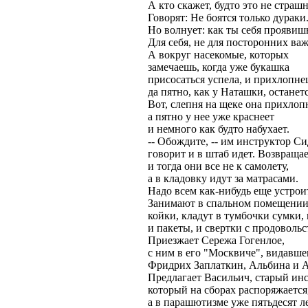
А кто скажет, будто это не страш
Говорят: Не боятся только дураки
Но волнует: как ты себя проявиш
Для себя, не для посторонних ва
А вокруг насекомые, которых
замечаешь, когда уже букашка
присосаться успела, и прихлопне
да пятно, как у Наташки, останетс
Вот, слепня на щеке она прихлоп
а пятно у нее уже краснеет
и немного как будто набухает.
-- Обождите, -- им инструктор С
говорит и в штаб идет. Возвращае
и тогда они все не к самолету,
а в кладовку идут за матрасами.
Надо всем как-нибудь еще устрои
Занимают в спальном помещени
койки, кладут в тумбочки сумки,
и пакеты, и свертки с продовольс
Приезжает Сережа Гогенлое,
с ним в его "Москвиче", видавше
Фридрих Заплаткин, Альбина и А
Предлагает Васильич, старый инс
который на сборах распоряжается
а в парашютизме уже пятьдесят ле