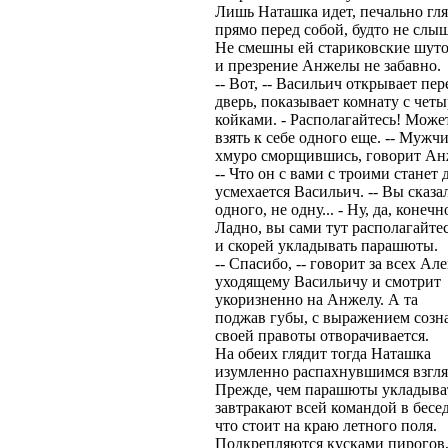
Лишь Наташка идет, печально гля
прямо перед собой, будто не слыш
Не смешны ей стариковские шут
и презрение Анжелы не забавно.
-- Вот, -- Васильич открывает пе
дверь, показывает комнату с чет
койками. - Располагайтесь! Може
взять к себе одного еще. -- Мужчи
хмуро сморщившись, говорит Ан
-- Что он с вами с троими станет д
усмехается Васильич. -- Вы сказа
одного, не одну... - Ну, да, конечно
Ладно, вы сами тут располагайте
и скорей укладывать парашюты.
-- Спасибо, -- говорит за всех Ал
уходящему Васильичу и смотрит
укоризненно на Анжелу. А та
поджав губы, с выражением созн
своей правоты отворачивается.
На обеих глядит тогда Наташка
изумленно распахнувшимся взгля
Прежде, чем парашюты укладыва
завтракают всей командой в бесед
что стоит на краю летного поля.
Подкрепляются кусками пирогов