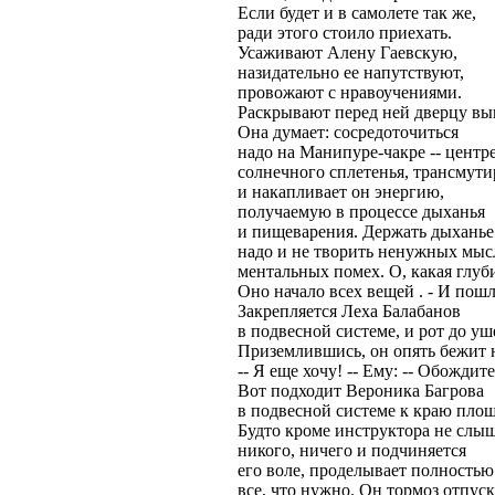
Если будет и в самолете так же,
ради этого стоило приехать.
Усаживают Алену Гаевскую,
назидательно ее напутствуют,
провожают с нравоучениями.
Раскрывают перед ней дверцу вы
Она думает: сосредоточиться
надо на Манипуре-чакре -- центр
солнечного сплетенья, трансмути
и накапливает он энергию,
получаемую в процессе дыханья
и пищеварения. Держать дыханье
надо и не творить ненужных мыс
ментальных помех. О, какая глуб
Оно начало всех вещей . - И пошл
Закрепляется Леха Балабанов
в подвесной системе, и рот до уш
Приземлившись, он опять бежит 
-- Я еще хочу! -- Ему: -- Обождите.
Вот подходит Вероника Багрова
в подвесной системе к краю пло
Будто кроме инструктора не слы
никого, ничего и подчиняется
его воле, проделывает полностью
все, что нужно. Он тормоз отпуск