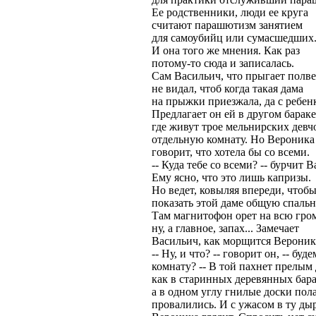
Ее родственники, люди ее круга
считают парашютизм занятием
для самоубийц или сумасшедших
И она того же мнения. Как раз
потому-то сюда и записалась.
Сам Васильич, что прыгает полве
не видал, чтоб когда такая дама
на прыжки приезжала, да с ребен
Предлагает он ей в другом бараке
где живут трое мельнирских девч
отдельную комнату. Но Вероника
говорит, что хотела бы со всеми.
-- Куда тебе со всеми? -- бурчит 
Ему ясно, что это лишь капризы.
Но ведет, ковыляя впереди, чтоб
показать этой даме общую спаль
Там магнитофон орет на всю гром
ну, а главное, запах... Замечает
Васильич, как морщится Вероник
-- Ну, и что? -- говорит он, -- буд
комнату? -- В той пахнет прелым
как в старинных деревянных бара
а в одном углу гнилые доски пол
провалились. И с ужасом в ту ды