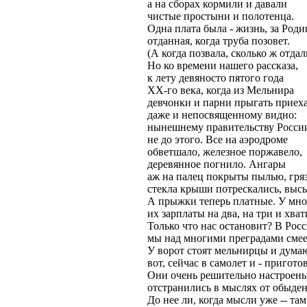
а на сборах кормили и давали
чистые простыни и полотенца.
Одна плата была - жизнь, за Роди
отданная, когда труба позовет.
(А когда позвала, сколько ж отдали
Но ко времени нашего рассказа,
к лету девяносто пятого года
ХХ-го века, когда из Мельнира
девчонки и парни прыгать приех
даже и непосвященному видно:
нынешнему правительству Росси
не до этого. Все на аэродроме
обветшало, железное поржавело,
деревянное погнило. Ангары
аж на палец покрыты пылью, гря
стекла крыши потрескались, выс
А прыжки теперь платные. У мн
их зарплаты на два, на три и хват
Только что нас остановит? В Рос
мы над многими преградами смее
У ворот стоят мельнирцы и дума
вот, сейчас в самолет и - пригото
Они очень решительно настроены
отстранились в мыслях от обыден
До нее ли, когда мысли уже -- там