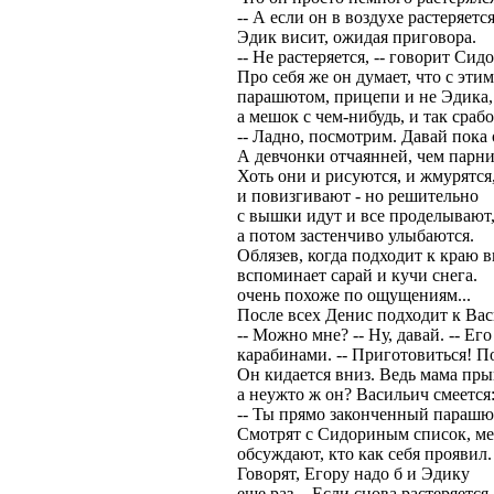
-- А если он в воздухе растеряется
Эдик висит, ожидая приговора.
-- Не растеряется, -- говорит Сид
Про себя же он думает, что с этим
парашютом, прицепи и не Эдика,
а мешок с чем-нибудь, и так срабо
-- Ладно, посмотрим. Давай пока 
А девчонки отчаянней, чем парни
Хоть они и рисуются, и жмурятся
и повизгивают - но решительно
с вышки идут и все проделывают
а потом застенчиво улыбаются.
Облязев, когда подходит к краю 
вспоминает сарай и кучи снега.
очень похоже по ощущениям...
После всех Денис подходит к Вас
-- Можно мне? -- Ну, давай. -- Ег
карабинами. -- Приготовиться! По
Он кидается вниз. Ведь мама пры
а неужто ж он? Васильич смеется
-- Ты прямо законченный парашют
Смотрят с Сидориным список, м
обсуждают, кто как себя проявил.
Говорят, Егору надо б и Эдику
еще раз. - Если снова растеряется,