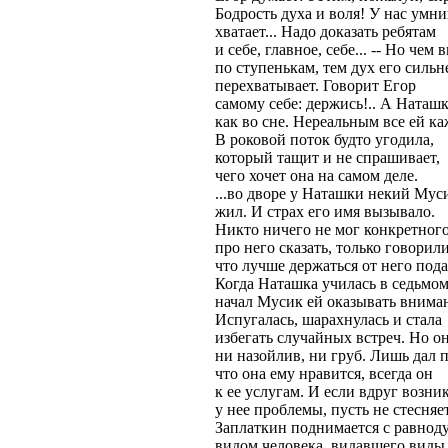
Бодрость духа и воля! У нас умн
хватает... Надо доказать ребятам
и себе, главное, себе... -- Но чем
по ступенькам, тем дух его сильн
перехватывает. Говорит Егор
самому себе: держись!.. А Наташ
как во сне. Нереальным все ей ка
В роковой поток будто угодила,
который тащит и не спрашивает,
чего хочет она на самом деле.
...во дворе у Наташки некий Мус
жил. И страх его имя вызывало.
Никто ничего не мог конкретног
про него сказать, только говорили
что лучше держаться от него под
Когда Наташка училась в седьмом
начал Мусик ей оказывать внима
Испугалась, шарахнулась и стала
избегать случайных встреч. Но о
ни назойлив, ни груб. Лишь дал п
что она ему нравится, всегда он
к ее услугам. И если вдруг возни
у нее проблемы, пусть не стесняет
Заплаткин поднимается с равно
видом человека, видавшего виды