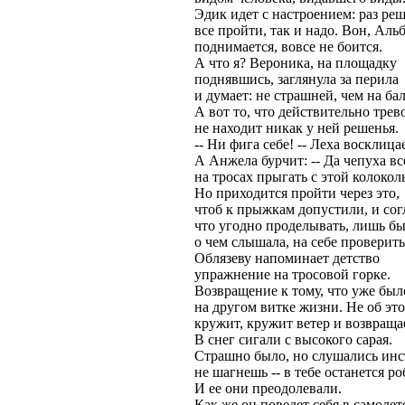
Эдик идет с настроением: раз ре
все пройти, так и надо. Вон, Аль
поднимается, вовсе не боится.
А что я? Вероника, на площадку
поднявшись, заглянула за перила
и думает: не страшней, чем на ба
А вот то, что действительно трев
не находит никак у ней решенья.
-- Ни фига себе! -- Леха восклицае
А Анжела бурчит: -- Да чепуха все
на тросах прыгать с этой колокольн
Но приходится пройти через это,
чтоб к прыжкам допустили, и сог
что угодно проделывать, лишь бы
о чем слышала, на себе проверить
Облязеву напоминает детство
упражнение на тросовой горке.
Возвращение к тому, что уже был
на другом витке жизни. Не об это
кружит, кружит ветер и возвращает
В снег сигали с высокого сарая.
Страшно было, но слушались инс
не шагнешь -- в тебе останется ро
И ее они преодолевали.
Как же он поведет себя в самолет