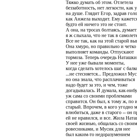
Тяжко думать об этом. Отлетела
беззаботность, нет легкости, как 
на душе. Глядит Егор, задрав голо
как Анжела выходит. Ему кажется
будто ей ничего это не стоит.
А она, на тросах болтаясь, думает
я ж слыхала, что не так в самолет
Все не так, как на этой старой вы
Она хмуро, но правильно и четко
выполняет команды. Отпускают
тормоза. Теперь очередь Наташки
У нее уже бывали моменты,
когда сделать хотелось шаг с балк
...не стесняется... Предложил Му
но она знала, что расплачиваться
надо будет за это, и чем, тоже
догадывалась. И думала, как-ниб
уж сама со своими проблемами
справится. Он был, к тому ж, по
старый. Впрочем, в кого угодно 
влюбиться, даже в старого -- он п
ей не нравился, и все. Жила Нат
своей жизнью, общалась со свои
ровесниками, и Мусик для нее
был каким-то недоразумением