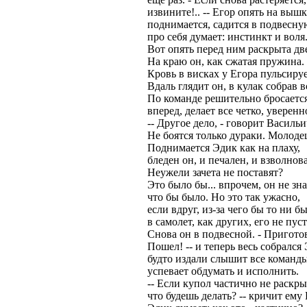
извините!.. -- Егор опять на выш
поднимается, садится в подвесну
про себя думает: инстинкт и воля.
Вот опять перед ним раскрыта дв
На краю он, как сжатая пружина.
Кровь в висках у Егора пульсируе
Вдаль глядит он, в кулак собрав 
По команде решительно бросаетс
вперед, делает все четко, уверенн
-- Другое дело, - говорит Васильич
Не боятся только дураки. Молодец
Поднимается Эдик как на плаху,
бледен он, и печален, и взволнов
Неужели зачета не поставят?
Это было бы... впрочем, он не зна
что бы было. Но это так ужасно,
если вдруг, из-за чего бы то ни б
в самолет, как других, его не пустя
Снова он в подвесной. - Пригото
Пошел! -- и теперь весь собрался
будто издали слышит все команды
успевает обдумать и исполнить.
-- Если купол частично не раскры
что будешь делать? -- кричит ему