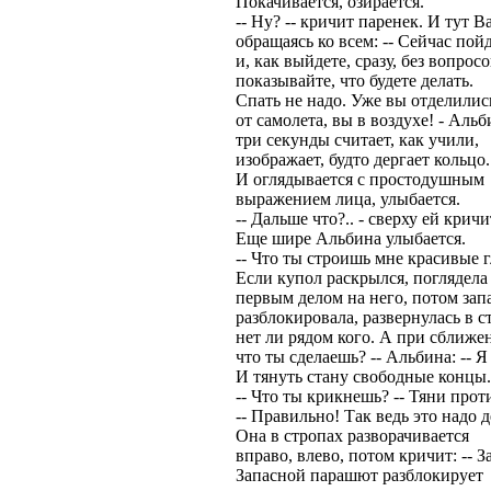
Покачивается, озирается.
-- Ну? -- кричит паренек. И тут В
обращаясь ко всем: -- Сейчас пой
и, как выйдете, сразу, без вопрос
показывайте, что будете делать.
Спать не надо. Уже вы отделилис
от самолета, вы в воздухе! - Альб
три секунды считает, как учили,
изображает, будто дергает кольцо.
И оглядывается с простодушным
выражением лица, улыбается.
-- Дальше что?.. - сверху ей крич
Еще шире Альбина улыбается.
-- Что ты строишь мне красивые 
Если купол раскрылся, поглядела
первым делом на него, потом зап
разблокировала, развернулась в с
нет ли рядом кого. А при сближе
что ты сделаешь? -- Альбина: -- Я 
И тянуть стану свободные концы.
-- Что ты крикнешь? -- Тяни про
-- Правильно! Так ведь это надо де
Она в стропах разворачивается
вправо, влево, потом кричит: -- З
Запасной парашют разблокирует