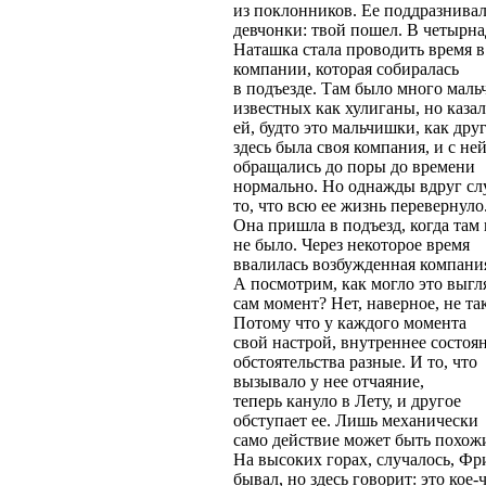
из поклонников. Ее поддразнива
девчонки: твой пошел. В четырна
Наташка стала проводить время в
компании, которая собиралась
в подъезде. Там было много маль
известных как хулиганы, но каза
ей, будто это мальчишки, как друг
здесь была своя компания, и с не
обращались до поры до времени
нормально. Но однажды вдруг сл
то, что всю ее жизнь перевернуло
Она пришла в подъезд, когда там
не было. Через некоторое время
ввалилась возбужденная компания
А посмотрим, как могло это выгл
сам момент? Нет, наверное, не так
Потому что у каждого момента
свой настрой, внутреннее состоя
обстоятельства разные. И то, что
вызывало у нее отчаяние,
теперь кануло в Лету, и другое
обступает ее. Лишь механически
само действие может быть похож
На высоких горах, случалось, Ф
бывал, но здесь говорит: это кое-ч