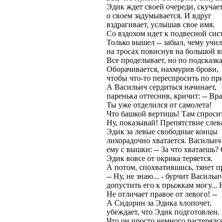
Эдик ждет своей очереди, скучает
о своем задумывается. И вдруг
вздрагивает, услышав свое имя.
Со вздохом идет к подвесной сис
Только вышел -- забыл, чему учил
на тросах повиснув на большой в
Все проделывает, но по подсказк
Оборачивается, нахмурив брови,
чтобы что-то переспросить по пр
А Васильич сердиться начинает,
паренька оттеснив, кричит: -- Вр
Ты уже отделился от самолета!
Что башкой вертишь! Там спросит
Ну, показывай! Препятствие слева
Эдик за левые свободные концы
лихорадочно хватается. Васильич
ему с вышки: -- За что хватаешь? С
Эдик вовсе от окрика теряется.
А потом, спохватившись, тянет п
-- Ну, не знаю... - бурчит Васильич
допустить его к прыжкам могу... Н
Не отличает правое от левого! --
А Сидорин за Эдика хлопочет,
убеждает, что Эдик подготовлен.
Что он просто немного растерялся