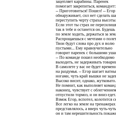
зацепляет карабины. Паренек
помогает закрепиться, командует:
-- Приготовиться! Пошел! -- Егор
обнаруживает, сил нет сделать ша
переступить черту страха высоты.
Если этот ты страх не пересилишь
так в тебе и останется он. Будешь
по земле ходить, держаться за зем
Распрощаешься с мечтами о полет
Твои будут слова про дух и волю
пустыми... Ему нравоучительно
говорит паренек с большими уша
-- По команде пошел необходимо
выходить, не задерживать товари
В самолете у вас не будет времен
на раздумья. -- Егор шагает ватн
ногами, чуть край вышки не задев
Высоко висит, однако, жутковато.
Не помнит, как выполняет коман
наконец, чувствует с облегчением
отпустили тормоз, и он вниз едет.
Взмок Егор, вспотел, колотится с
Все легко на земле на тренажерах
представлялось, а вверх чуть-чуть
он и там нерешительность покаж