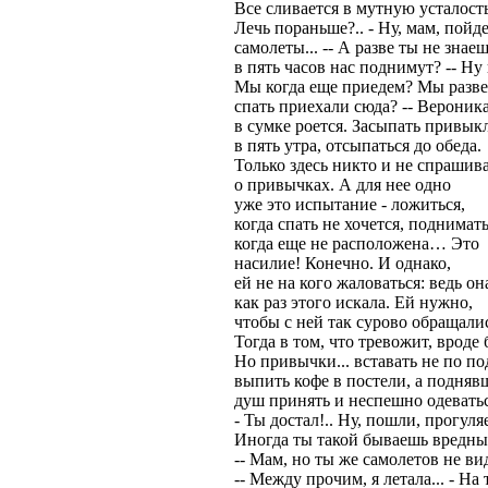
Все сливается в мутную усталость
Лечь пораньше?.. - Ну, мам, пой
самолеты... -- А разве ты не знаеш
в пять часов нас поднимут? -- Ну 
Мы когда еще приедем? Мы разве
спать приехали сюда? -- Вероник
в сумке роется. Засыпать привык
в пять утра, отсыпаться до обеда.
Только здесь никто и не спрашив
о привычках. А для нее одно
уже это испытание - ложиться,
когда спать не хочется, поднимать
когда еще не расположена… Это
насилие! Конечно. И однако,
ей не на кого жаловаться: ведь он
как раз этого искала. Ей нужно,
чтобы с ней так сурово обращали
Тогда в том, что тревожит, вроде 
Но привычки... вставать не по по
выпить кофе в постели, а подняв
душ принять и неспешно одеватьс
- Ты достал!.. Ну, пошли, прогуля
Иногда ты такой бываешь вредны
-- Мам, но ты же самолетов не в
-- Между прочим, я летала... - На