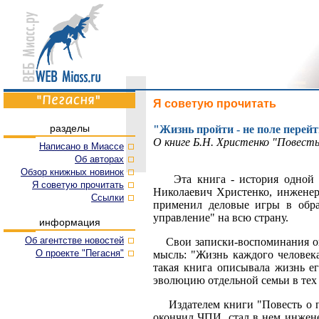
Я советую прочитать
разделы
"Жизнь пройти - не поле пере
О книге Б.Н. Христенко "Повест
Написано в Миассе
Об авторах
Обзор книжных новинок
Эта книга - история одной се
Я советую прочитать
Николаевич Христенко, инженер
Cсылки
применил деловые игры в обра
управление" на всю страну.
информация
Об агентстве новостей
Свои записки-воспоминания он п
О проекте "Пегасня"
мысль: "Жизнь каждого человек
такая книга описывала жизнь е
эволюцию отдельной семьи в тех 
Издателем книги "Повесть о пе
окончил ЧПИ, стал в нем инжене