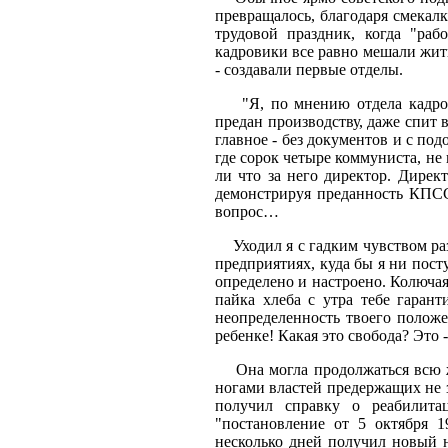
превращалось, благодаря смекалк
трудовой праздник, когда "раб
кадровики все равно мешали жить
- создавали первые отделы.
"Я, по мнению отдела кадров 
предан производству, даже спит 
главное - без документов и с под
где сорок четыре коммуниста, не
ли что за него директор. Дирек
демонстрируя преданность КПСС
вопрос…
Уходил я с гадким чувством разд
предприятиях, куда бы я ни пост
определено и настроено. Колючая
пайка хлеба с утра тебе гарант
неопределенность твоего положен
ребенке! Какая это свобода? Это -
Она могла продолжаться всю жи
ногами властей предержащих не з
получил справку о реабилитац
"постановление от 5 октября 1
несколько дней получил новый 