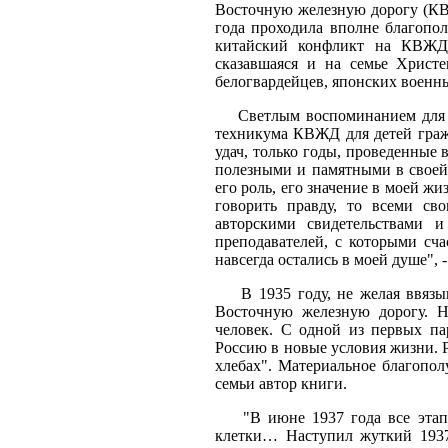
Восточную железную дорогу (КВ
года проходила вполне благополу
китайский конфликт на КВЖД. 
сказавшаяся и на семье Христ
белогвардейцев, японских военн
Светлым воспоминанием для Бо
техникума КВЖД для детей гра
удач, только годы, проведенные 
полезными и памятными в своей
его роль, его значение в моей ж
говорить правду, то всеми св
авторскими свидетельствами 
преподавателей, с которыми сча
навсегда остались в моей душе",
В 1935 году, не желая ввязыва
Восточную железную дорогу. Н
человек. С одной из первых п
Россию в новые условия жизни. Р
хлебах". Материальное благополу
семьи автор книги.
"В июне 1937 года все этапы 
клетки… Наступил жуткий 1937 