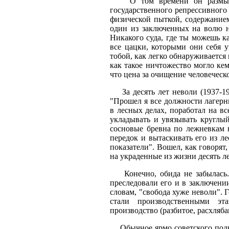
О том времени он размышлял
государственного репрессивного
физической пыткой, содержанием
один из заключенных на волю не
Никакого суда, где ты можешь к
все цацки, которыми они себя у
тобой, как легко обнаруживается 
как такое ничтожество могло кем
что цена за очищение человеческ
За десять лет неволи (1937-194
"Прошел я все должности лагерны
в лесных делах, поработал на вс
укладывать и увязывать круглы
сосновые бревна по лежневкам 
передок и вытаскивать его из 
показатели". Вошел, как говорят,
на украденные из жизни десять ле
Конечно, обида не забылась. 
преследовали его и в заключении
словам, "свобода хуже неволи". 
стали производственными эт
производство (разбитое, расхляб
Обычное ярмо советского подне