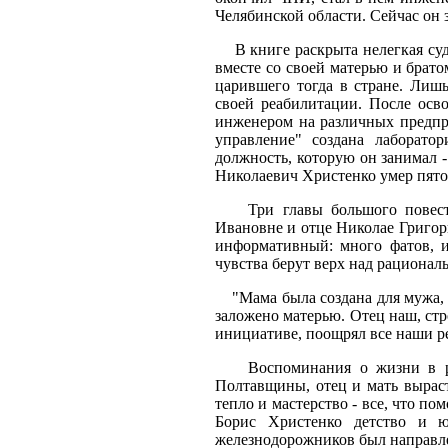
Челябинской области. Сейчас он
В книге раскрыта нелегкая судь
вместе со своей матерью и брато
царившего тогда в стране. Лишь
своей реабилитации. После осв
инженером на различных предпр
управление" создана лаборато
должность, которую он занимал 
Николаевич Христенко умер пятог
Три главы большого повество
Ивановне и отце Николае Григорь
информативный: много фатов, им
чувства берут верх над рационал
"Мама была создана для мужа, дл
заложено матерью. Отец наш, стр
инициативе, поощрял все наши р
Воспоминания о жизни в роди
Полтавщины, отец и мать выраст
тепло и мастерство - все, что п
Борис Христенко детство и ю
железнодорожников был направлен