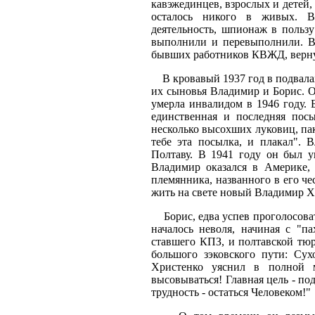
кавэжединцев, взрослых и детей,
осталось никого в живых. Вс
деятельность, шпионаж в пользу
выполнили и перевыполнили. В 
бывших работников КВЖД, верну
В кровавый 1937 год в подвалах 
их сыновья Владимир и Борис. От
умерла инвалидом в 1946 году.
единственная и последняя пос
несколько высохших луковиц, пак
тебе эта посылка, и плакал".
Полтаву. В 1941 году он был 
Владимир оказался в Америке, 
племянника, названного в его че
жить на свете новый Владимир Х
Борис, едва успев проголосовать
началось неволя, начиная с "
ставшего КПЗ, и полтавской тюр
большого зэковского пути: Сух
Христенко уяснил в полной м
высовываться! Главная цель - под
трудность - остаться Человеком!"