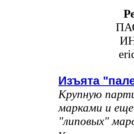
Р
ПА
ИН
er
Изъята "пал
Крупную парт
марками и еще
"липовых" маро