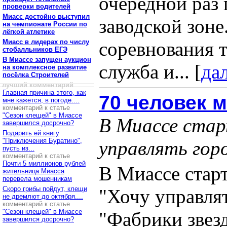
очередной раз
проверки водителей
Миасс достойно выступил
заводской зоне
на чемпионате России по
лёгкой атлетике
Миасс в лидерах по числу
соревнования 
стобалльников ЕГЭ
В Миассе запущен аукцион
служба и... [
да
на комплексное развитие
посёлка Строителей
лучший комментарий
Главная причина этого, как
70 человек 
мне кажется, в погоде....
комментарий к статье
"Сезон клещей" в Миассе
В Миассе стар
завершился досрочно?
Подарить ей книгу
"Приключения Буратино",
управлять гор
пусть из...
комментарий к статье
Почти 5 миллионов рублей
В Миассе стар
жительница Миасса
перевела мошенникам
Скоро грибы пойдут, клещи
"Хочу управлят
не дремлют до октября....
комментарий к статье
"Сезон клещей" в Миассе
"Фабрики звез
завершился досрочно?