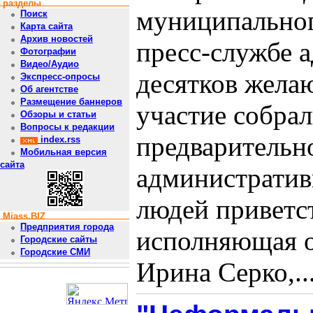
разделы
муниципальног
Поиск
Карта сайта
Архив новостей
пресс-службе 
Фотографии
Видео/Аудио
десятков жела
Экспресс-опросы
Об агентстве
Размещение баннеров
участие собрал
Обзоры и статьи
Вопросы к редакции
предварительно
index.rss
Мобильная версия
сайта
административ
людей приветс
Miass.BIZ
Предприятия города
исполняющая о
Городские сайты
Городские СМИ
Ирина Серко,...