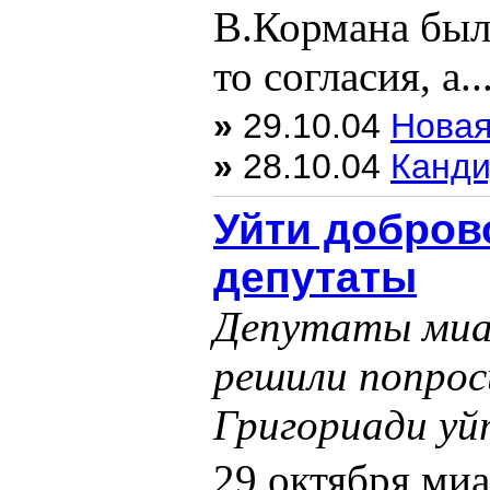
В.Кормана был
то согласия, а...
»
29.10.04
Новая
»
28.10.04
Канди
Уйти добров
депутаты
Депутаты миас
решили попрос
Григориади уй
29 октября ми