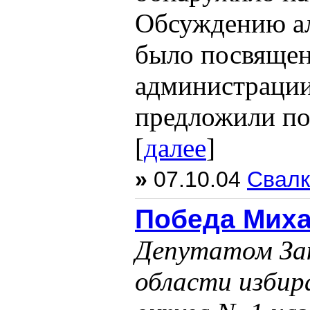
Обсуждению ал
было посвящен
администрации
предложили пол
[
далее
]
»
07.10.04
Свалк
Победа Мих
Депутатом Зак
области избир