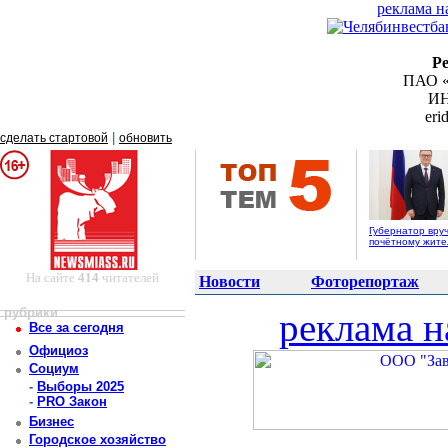
реклама н
Р
ПАО «
ИН
er
|
сделать стартовой
обновить
Губернатор вру
почётному жит
На сайте
414
читателей
Новости
Фоторепортаж
рубрики
реклама н
Все за сегодня
Официоз
Социум
-
Выборы 2025
-
PRO Закон
Бизнес
Городское хозяйство