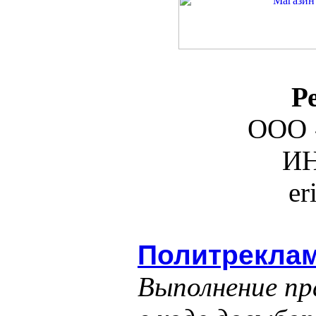
Р
ООО 
ИН
er
Политреклам
Выполнение пр