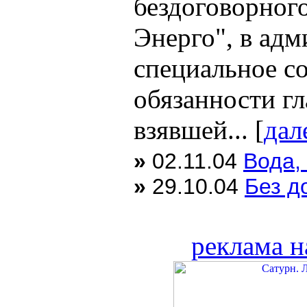
бездоговорног
Энерго", в ад
специальное с
обязанности г
взявшей... [
дал
»
02.11.04
Вода,
»
29.10.04
Без д
реклама н