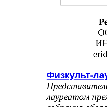
Р
О
ИН
eri
Физкульт-ла
Представитель
лауреатом пре