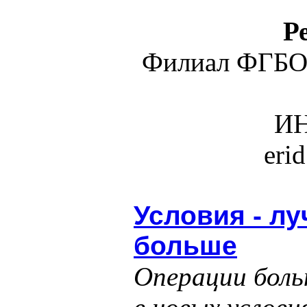
Р
Филиал ФГБО
ИН
eri
Условия - лу
больше
Операции боль