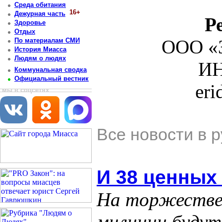
Среда обитания
16+
Дежурная часть
Р
Здоровье
Отдых
ООО «З
По материалам СМИ
История Миасса
Людям о людях
ИН
Коммунальная сводка
Официальный вестник
er
мы в соцсетях
Все новости в 
И 38 ценных
На торжествен
милиции будут