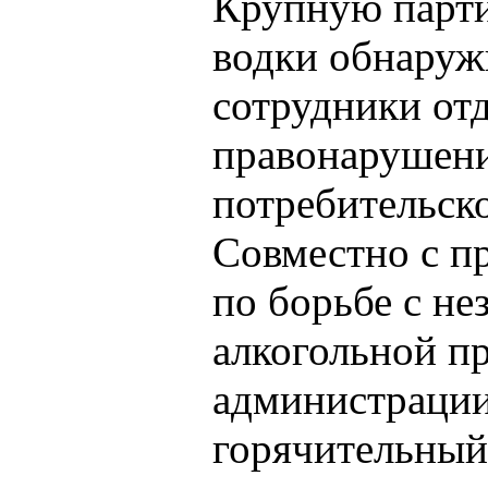
Крупную парт
водки обнаруж
сотрудники отд
правонарушени
потребительск
Совместно с п
по борьбе с н
алкогольной п
администрации
горячительный