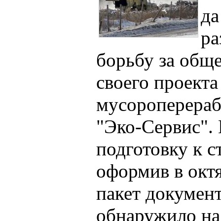
да
ра
борьбу за общ
своего проекта
мусороперера
"Эко-Сервис".
подготовку к с
оформив в окт
пакет докумен
обнаружило на