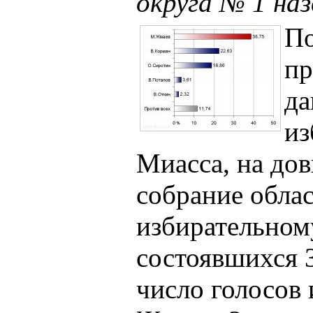
округа № 1 на
П
пр
да
из
Миасса, на до
собрание обла
избирательном
состоявшихся 
число голосов