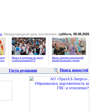
се
, Международный день альпинизма,
суббота, 08.08.2026
раду
Миасс в лидерах по числу
Миасс принял зрелищный
сса
стобалльников ЕГЭ
баскетбольный турнир
Поиск новостей
Гость редакции