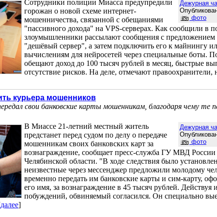
Сотрудники полиции Миасса предупредили
Дежурная ча
горожан о новой схеме интернет-
Опубликован
фото
мошенничества, связанной с обещаниями
"пассивного дохода" на VPS-серверах. Как сообщили в п
злоумышленники рассылают сообщения с предложением 
"дешёвый сервер", а затем подключить его к майнингу и
вычислениям для нейросетей через специальные боты. П
обещают доход до 100 тысяч рублей в месяц, быстрые вы
отсутствие рисков. На деле, отмечают правоохранители, 
ить курьера мошенников
ередал свои банковские карты мошенникам, благодаря чему те п
В Миассе 21-летний местный житель
Дежурная ча
предстанет перед судом по делу о передаче
Опубликован
фото
мошенникам своих банковских карт за
вознаграждение, сообщает пресс-служба ГУ МВД России
Челябинской области. "В ходе следствия было установлен
неизвестные через мессенджер предложили молодому че
временно передать им банковские карты и сим-карту, оф
его имя, за вознаграждение в 45 тысяч рублей. Действуя
побуждений, обвиняемый согласился. Он специально вые
[
далее
]