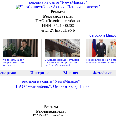
реклама на сайте "NewsMiass.ru"
Реклама
Рекламодатель:
ПАО «Челябинвестбанк»
ИНН: 7421000200
erid: 2Vfnxy5H9Nb
Сегодня в Миас
Фото есть, а вот
В Миассе запущен аукцион
Губернатор вручил наг
творчества в них
на комплексное развитие
почётному жителю Миа
маловато...
посёлка Строителей
епортаж
Интервью
Мнения
Фотофакт
реклама на сайте "NewsMiass.ru"
Реклама
Рекламодатель:
ПАО «Челиндбанк»