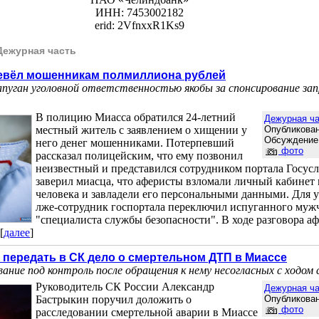
ИНН: 7453002182
erid: 2VfnxxR1Ks9
Дежурная часть
евёл мошенникам полмиллиона рублей
апуган уголовной ответственностью якобы за спонсирование за
В полицию Миасса обратился 24-летний
Дежурная ча
местный житель с заявлением о хищении у
Опубликован
Обсуждение
него денег мошенниками. Потерпевший
фото
рассказал полицейским, что ему позвонил
неизвестный и представился сотрудником портала Госус
заверил миасца, что аферисты взломали личный кабинет
человека и завладели его персональными данными. Для 
лже-сотрудник госпортала переключил испуганного муж
"специалиста службы безопасности". В ходе разговора аф
[
далее
]
передать в СК дело о смертельном ДТП в Миассе
вание под контроль после обращения к нему несогласных с ходом
Руководитель СК России Александр
Дежурная ча
Бастрыкин поручил доложить о
Опубликован
фото
расследовании смертельной аварии в Миассе