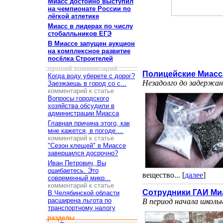
Миасс достойно выступил
на чемпионате России по
лёгкой атлетике
Миасс в лидерах по числу
стобалльников ЕГЭ
В Миассе запущен аукцион
на комплексное развитие
посёлка Строителей
лучший комментарий
Полицейские Миасс
Когда воду уберете с дорог?
Незадолго до задержа
Заезжаешь в город со с...
комментарий к статье
Вопросы городского
хозяйства обсудили в
администрации Миасса
Главная причина этого, как
мне кажется, в погоде....
комментарий к статье
"Сезон клещей" в Миассе
завершился досрочно?
Иван Петрович, Вы
ошибаетесь. Это
вещество... [
далее
]
современный микр...
комментарий к статье
Сотрудники ГАИ Миа
В Челябинской области
расширена льгота по
В период начала школь
транспортному налогу
разделы