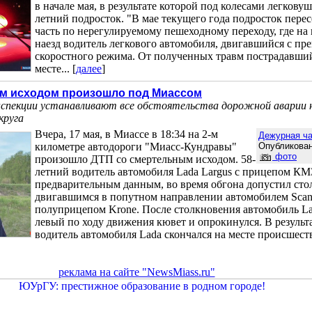
в начале мая, в результате которой под колесами легкову
летний подросток. "В мае текущего года подросток пере
часть по нерегулируемому пешеходному переходу, где на
наезд водитель легкового автомобиля, двигавшийся с п
скоростного режима. От полученных травм пострадавший
месте... [
далее
]
м исходом произошло под Миассом
спекции устанавливают все обстоятельства дорожной аварии
круга
Вчера, 17 мая, в Миассе в 18:34 на 2-м
Дежурная ча
километре автодороги "Миасс-Кундравы"
Опубликован
фото
произошло ДТП со смертельным исходом. 58-
летний водитель автомобиля Lada Largus с прицепом КМ
предварительным данным, во время обгона допустил сто
двигавшимся в попутном направлении автомобилем Scan
полуприцепом Krone. После столкновения автомобиль La
левый по ходу движения кювет и опрокинулся. В резуль
водитель автомобиля Lada скончался на месте происшест
реклама на сайте "NewsMiass.ru"