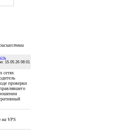
роисшествии
сть
о: 15.05.26 08:01
х сетях
одитель
ходе проверки
управлявшего
тношении
стративный
а на VPS