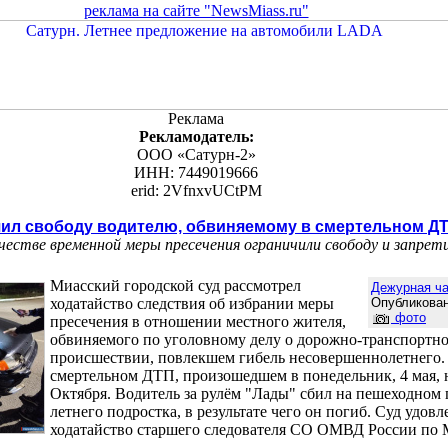
реклама на сайте "NewsMiass.ru"
Реклама
Рекламодатель:
ООО «Сатурн-2»
ИНН: 7449019666
erid: 2VfnxvUCtPM
чил свободу водителю, обвиняемому в смертельном Д
честве временной меры пресечения ограничили свободу и запрет
Миасский городской суд рассмотрел
Дежурная ча
ходатайство следствия об избрании меры
Опубликован
фото
пресечения в отношении местного жителя,
обвиняемого по уголовному делу о дорожно-транспортн
происшествии, повлекшем гибель несовершеннолетнего. 
смертельном ДТП, произошедшем в понедельник, 4 мая, н
Октября. Водитель за рулём "Лады" сбил на пешеходном 
летнего подростка, в результате чего он погиб. Суд удов
ходатайство старшего следователя СО ОМВД России по 