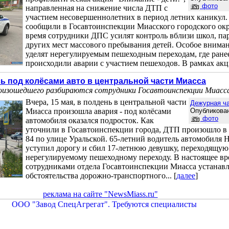
фото
направленная на снижение числа ДТП с
участием несовершеннолетних в период летних каникул.
сообщили в Госавтоинспекции Миасского городского окр
время сотрудники ДПС усилят контроль вблизи школ, пар
других мест массового пребывания детей. Особое внима
уделят нерегулируемым пешеходным переходам, где ране
происходили аварии с участием пешеходов. В рамках акци
ь под колёсами авто в центральной части Миасса
оизошедшего разбираются сотрудники Госавтоинспекции Миасс
Вчера, 15 мая, в полдень в центральной части
Дежурная ч
Миасса произошла авария - под колёсами
Опубликован
фото
автомобиля оказался подросток. Как
уточнили в Госавтоинспекции города, ДТП произошло в
84 по улице Уральской. 65-летний водитель автомобиля H
уступил дорогу и сбил 17-летнюю девушку, переходящую
нерегулируемому пешеходному переходу. В настоящее вр
сотрудниками отдела Госавтоинспекции Миасса устанавл
обстоятельства дорожно-транспортного... [
далее
]
реклама на сайте "NewsMiass.ru"