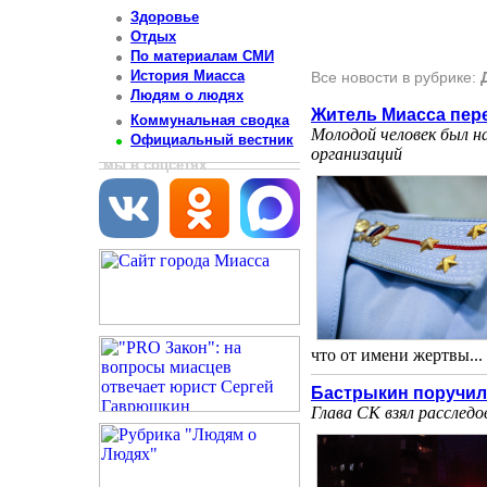
Здоровье
Отдых
По материалам СМИ
История Миасса
Все новости в рубрике:
Людям о людях
Житель Миасса пер
Коммунальная сводка
Молодой человек был н
Официальный вестник
организаций
мы в соцсетях
что от имени жертвы... 
Бастрыкин поручил 
Глава СК взял расследо