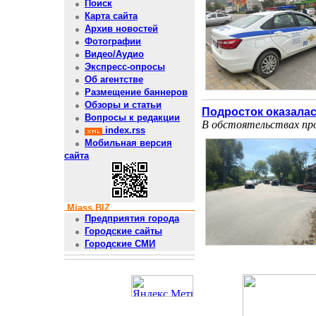
Поиск
Карта сайта
Архив новостей
Фотографии
Видео/Аудио
Экспресс-опросы
Об агентстве
Размещение баннеров
Обзоры и статьи
Подросток оказалас
Вопросы к редакции
В обстоятельствах пр
index.rss
Мобильная версия
сайта
Miass.BIZ
Предприятия города
Городские сайты
Городские СМИ