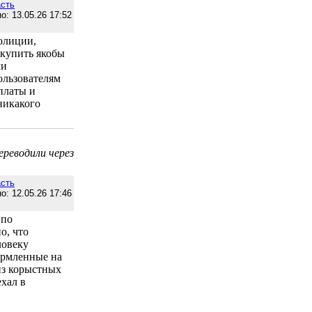
сть
о: 13.05.26 17:52
олиции,
купить якобы
ли
ользователям
платы и
никакого
ереводили через
сть
о: 12.05.26 17:46
 по
о, что
ловеку
ормленные на
 из корыстных
хал в