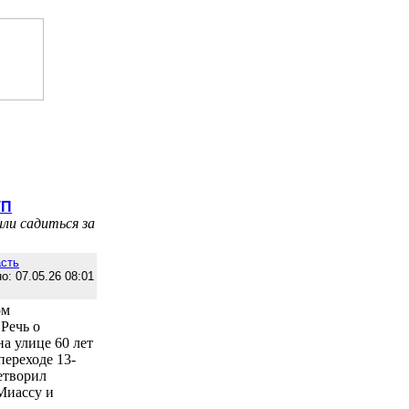
ТП
или садиться за
сть
о: 07.05.26 08:01
ом
Речь о
а улице 60 лет
переходе 13-
летворил
Миассу и