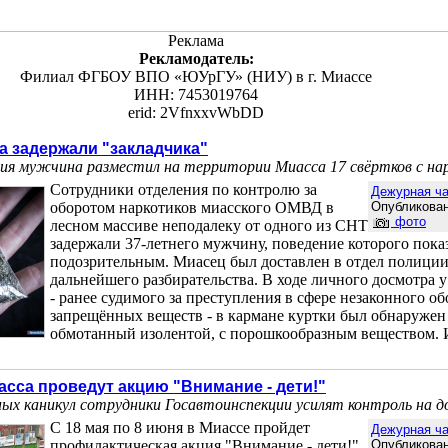
Реклама
Рекламодатель:
Филиал ФГБОУ ВПО «ЮУрГУ» (НИУ) в г. Миассе
ИНН: 7453019764
erid: 2VfnxxvWbDD
а задержали "закладчика"
ния мужчина разместил на территории Миасса 17 свёртков с н
Сотрудники отделения по контролю за
Дежурная ча
оборотом наркотиков миасского ОМВД в
Опубликован
фото
лесном массиве неподалеку от одного из СНТ
задержали 37-летнего мужчину, поведение которого пока
подозрительным. Миасец был доставлен в отдел полиции
дальнейшего разбирательства. В ходе личного досмотра 
- ранее судимого за преступления в сфере незаконного об
запрещённых веществ - в кармане куртки был обнаружен 
обмотанный изолентой, с порошкообразным веществом. 
сса проведут акцию "Внимание - дети!"
ных каникул сотрудники Госавтоинспекции усилят контроль на д
С 18 мая по 8 июня в Миассе пройдет
Дежурная ча
профилактическая акция "Внимание - дети!",
Опубликован