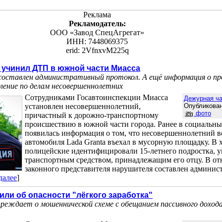
Реклама
Рекламодатель:
ООО «Завод СпецАгрегат»
ИНН: 7448069375
erid: 2VfnxvM225q
 учинил ДТП в южной части Миасса
 составлен административный протокол. А ещё информация о п
ление по делам несовершеннолетних
Сотрудниками Госавтоинспекции Миасса
Дежурная ча
установлен несовершеннолетний,
Опубликован
фото
причастный к дорожно-транспортному
происшествию в южной части города. Ранее в социальны
появилась информация о том, что несовершеннолетний в
автомобиля Lada Granta въехал в мусорную площадку. В 
полицейские идентифицировали 15-летнего подростка, 
транспортным средством, принадлежащим его отцу. В о
законного представителя нарушителя составлен админи
далее
]
ли об опасности "лёгкого заработка"
реждает о мошеннической схеме с обещанием пассивного доход