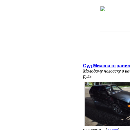
Суд Миасса ограни
Молодому человеку в ка
руль
назначил... [
далее
]