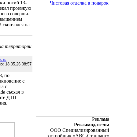
шки погиб 13-
секал проезжую
 него совершил
ревышением
 скончался на
 на территории
сть
о: 18.05.26 08:57
З, по
лкновение с
ia с
da съехал в
тате ДТП
вия,
Реклама
Рекламодатель:
ООО Специализированный
застройщик «АВС-Стандарт»