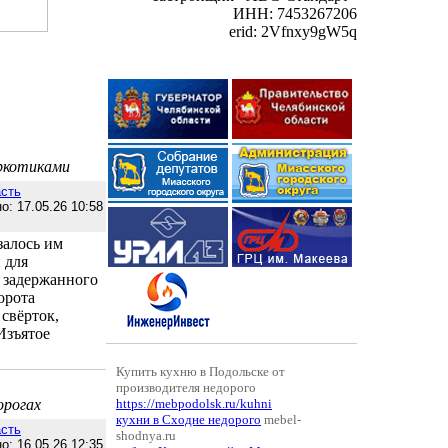
ИНН: 7453267206
erid: 2Vfnxy9gW5q
аркотиками
сть
о: 17.05.26 10:58
залось им
 для
у задержанного
орота
свёрток,
Изъятое
Купить кухню в Подольске от
производителя недорого
орогах
https://mebpodolsk.ru/kuhni
кухни в Сходне недорого
mebel-
сть
shodnya.ru
о: 16.05.26 12:35