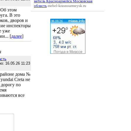
мебель Красноармейск Московская
область
mebel-krasnoarmeysk.ru
 Об этом
уга. В это
ков, дворов и
ние инспекторы
е уже
и... [
далее
]
а
асть
о: 16.05.26 11:23
 районе дома №
yundai Creta не
 дорогу по
емя
иваются все