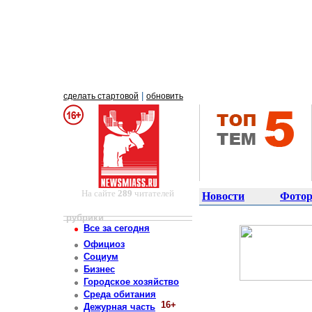
|
сделать стартовой
обновить
На сайте
289
читателей
Новости
Фотор
рубрики
Все за сегодня
Официоз
Социум
Бизнес
Городское хозяйство
Среда обитания
16+
Дежурная часть