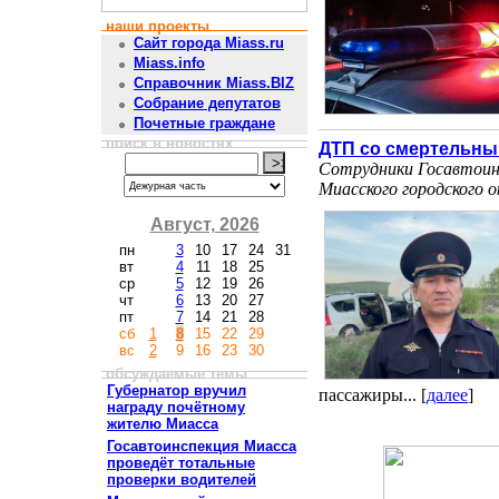
наши проекты
Сайт города Miass.ru
Miass.info
Справочник Miass.BIZ
Собрание депутатов
Почетные граждане
поиск в новостях
ДТП со смертельны
Сотрудники Госавтоин
Миасского городского о
Август, 2026
пн
3
10
17
24
31
вт
4
11
18
25
ср
5
12
19
26
чт
6
13
20
27
пт
7
14
21
28
сб
1
8
15
22
29
вс
2
9
16
23
30
обсуждаемые темы
Губернатор вручил
пассажиры... [
далее
]
награду почётному
жителю Миасса
Госавтоинспекция Миасса
проведёт тотальные
проверки водителей