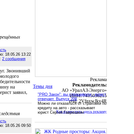
прещённых
сть
о: 18.05.26 13:22
:
2 сообщения
луг. Звонивший
 молодого
Реклама
убедительности
Рекламодатель:
Темы дня
чину на
АО «УралАЗ-Энерго»
ерист заявил,
"PRO Закон": вы спрашивали - юрист
ИНН: 7415036215
отвечает. Выпуск 208
erid: 2VfnxwJkv4R
Можно ли отказаться от страховки по
кредиту на авто - рассказывает
Как разместить здесь рекламу
юрист Сергей Гаврюшкин
 следствия
сть
о: 18.05.26 09:50