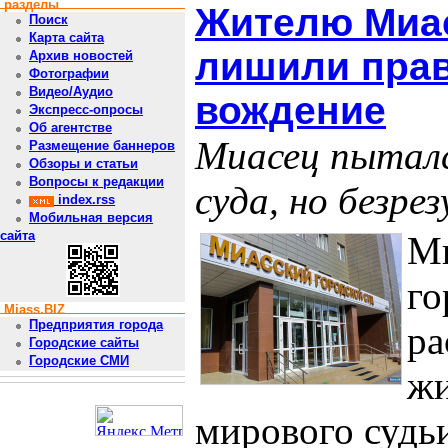
разделы
Жителю Миа
Поиск
Карта сайта
лишили прав
Архив новостей
Фотографии
Видео/Аудио
вождение
Экспресс-опросы
Об агентстве
Миасец пытал
Размещение баннеров
Обзоры и статьи
Вопросы к редакции
суда, но безре
index.rss
Мобильная версия
сайта
М
го
Miass.BIZ
Предприятия города
ра
Городские сайты
Городские СМИ
жи
мирового судь