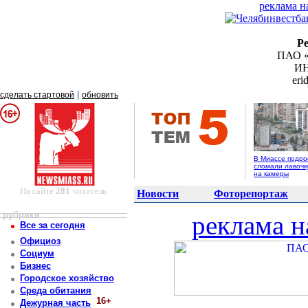
реклама н
Р
ПАО «
ИН
er
|
сделать стартовой
обновить
В Миассе подро
сломали лавочк
на камеры
На сайте
281
читатель
Новости
Фоторепортаж
рубрики
реклама н
Все за сегодня
Официоз
Социум
Бизнес
Городское хозяйство
Среда обитания
16+
Дежурная часть