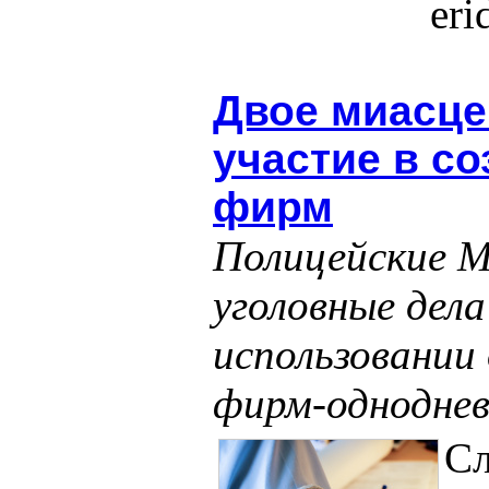
er
Двое миасце
участие в с
фирм
Полицейские М
уголовные дела
использовании
фирм-одноднев
Сл