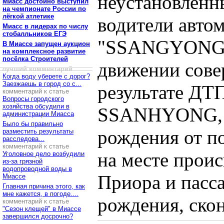
неустановленн
Миасс достойно выступил
на чемпионате России по
лёгкой атлетике
водители авто
Миасс в лидерах по числу
стобалльников ЕГЭ
"SSANGYONG 
В Миассе запущен аукцион
на комплексное развитие
посёлка Строителей
движении сове
лучший комментарий
Когда воду уберете с дорог?
Заезжаешь в город со с...
результате ДТП
комментарий к статье
Вопросы городского
хозяйства обсудили в
SSANHYONG, м
администрации Миасса
Было бы правильно
рождения от п
разместить результаты
расследова...
комментарий к статье
на месте проис
Уголовное дело возбудили
из-за грязной
водопроводной воды в
Приора и пасс
Миассе
Главная причина этого, как
мне кажется, в погоде....
рождения, скон
комментарий к статье
"Сезон клещей" в Миассе
завершился досрочно?