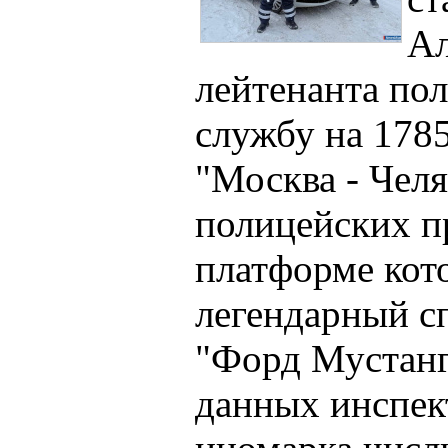
Ал
лейтенанта по
службу на 178
"Москва - Чел
полицейских пр
платформе кот
легендарный с
"Форд Мустанг
данных инспек