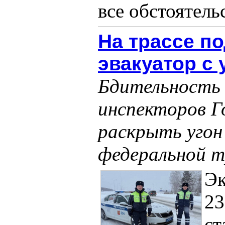
все обстоятельс
На трассе п
эвакуатор с
Бдительность 
инспекторов Г
раскрыть угон
федеральной т
Э
23
ст