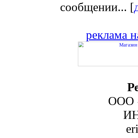
сообщении... [
реклама н
Р
ООО 
ИН
er