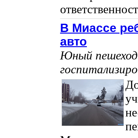
ответственности
В Миассе ре
авто
Юный пешеход 
госпитализиров
До
уч
не
пе