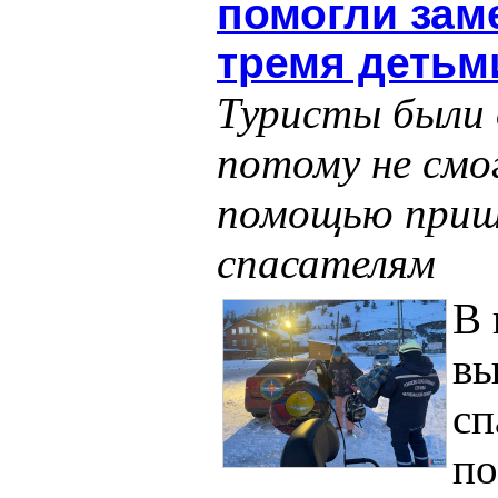
помогли зам
тремя детьм
Туристы были 
потому не смо
помощью приш
спасателям
В 
в
сп
по