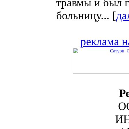
травмы и был 
больницу... [
да
реклама н
Р
О
ИН