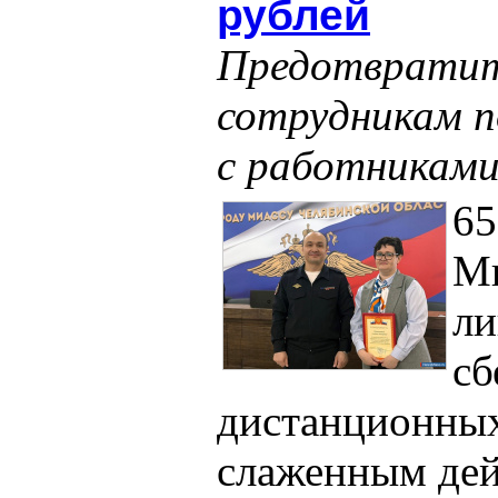
рублей
Предотвратить
сотрудникам п
с работниками
65
Ми
ли
сб
дистанционных
слаженным дей