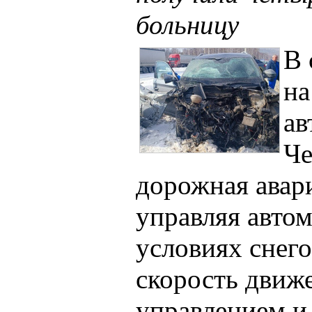
больницу
В 
на
ав
Че
дорожная авари
управляя автом
условиях снег
скорость движе
управлением и