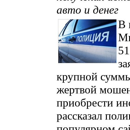
авто и денег
В
Ми
51
за
крупной суммы
жертвой мошен
приобрести ин
рассказал поли
популярном са