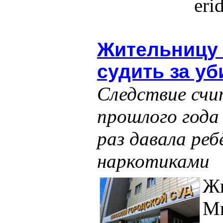
eri
Жительницу 
судить за уб
Следствие счи
прошлого года
раз давала реб
наркотиками
Ж
Ми