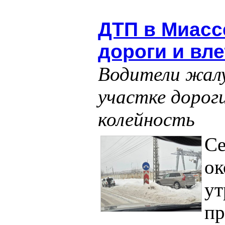
ДТП в Миасс
дороги и вле
Водители жалу
участке дорог
колейность
Се
ок
ут
пр