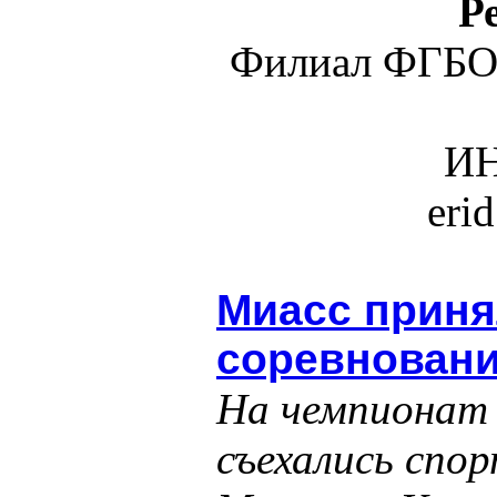
Р
Филиал ФГБО
ИН
eri
Миасс приня
соревновани
На чемпионат 
съехались спо