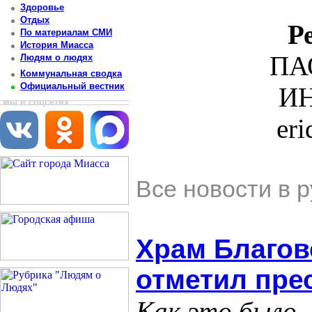
Здоровье
Отдых
Р
По материалам СМИ
История Миасса
ПА
Людям о людях
Коммунальная сводка
Официальный вестник
ИН
мы в соцсетях
er
Все новости в 
Храм Благов
отметил пре
Как это было 