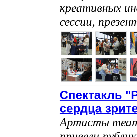
креативных ин
сессии, презен
Спектакль "
сердца зрит
Артисты теат
привели публик