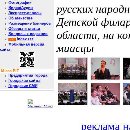
Фотографии
русских народ
Видео/Аудио
Экспресс-опросы
Детской филар
Об агентстве
Размещение баннеров
Обзоры и статьи
области, на к
Вопросы к редакции
index.rss
миасцы
Мобильная версия
сайта
Miass.BIZ
Предприятия города
Городские сайты
Городские СМИ
реклама н