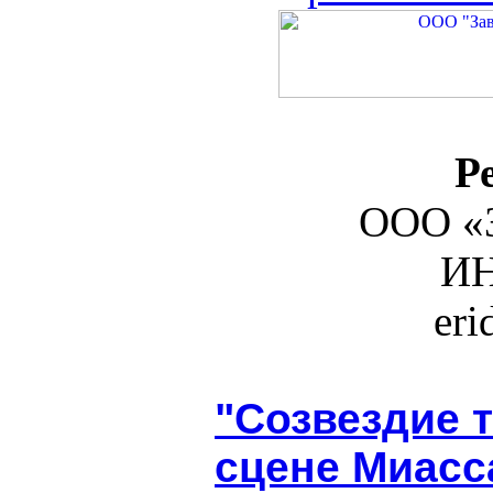
Р
ООО «З
ИН
er
"Созвездие т
сцене Миасс