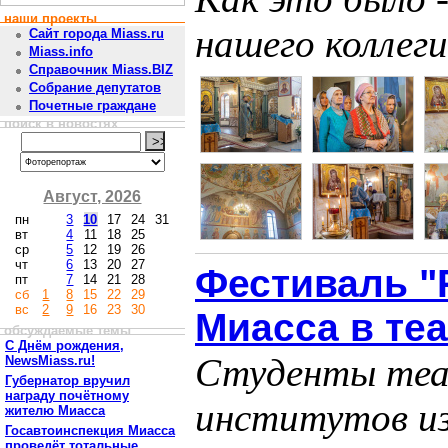
наши проекты
нашего коллег
Сайт города Miass.ru
Miass.info
Справочник Miass.BIZ
Собрание депутатов
Почетные граждане
поиск в новостях
Август, 2026
пн
3
10
17
24
31
вт
4
11
18
25
ср
5
12
19
26
чт
6
13
20
27
Фестиваль "
пт
7
14
21
28
сб
1
8
15
22
29
вс
2
9
16
23
30
Миасса в те
обсуждаемые темы
С Днём рождения,
Студенты теа
NewsMiass.ru!
Губернатор вручил
награду почётному
институтов из
жителю Миасса
Госавтоинспекция Миасса
проведёт тотальные