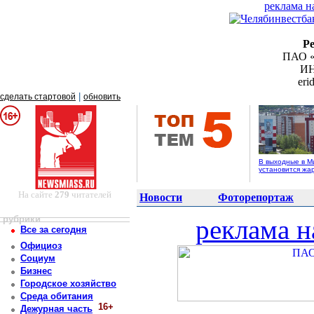
реклама н
Р
ПАО «
ИН
er
|
сделать стартовой
обновить
В выходные в М
установится жа
На сайте
279
читателей
Новости
Фоторепортаж
рубрики
реклама н
Все за сегодня
Официоз
Социум
Бизнес
Городское хозяйство
Среда обитания
16+
Дежурная часть