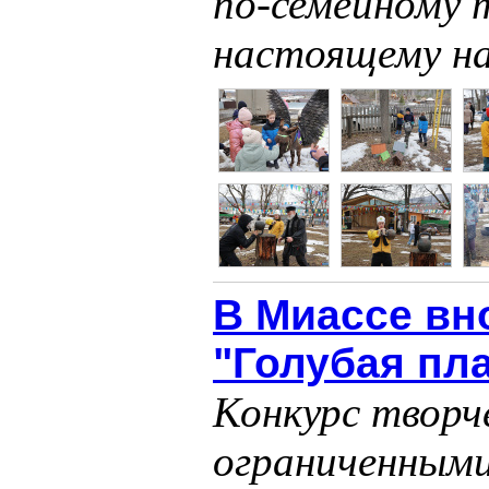
по-семейному т
настоящему н
В Миассе вн
"Голубая пл
Конкурс творч
ограниченным