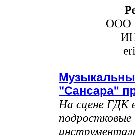
Р
ООО 
ИН
er
Музыкальны
"Сансара" п
На сцене ГДК 
подростковые 
инструменталь