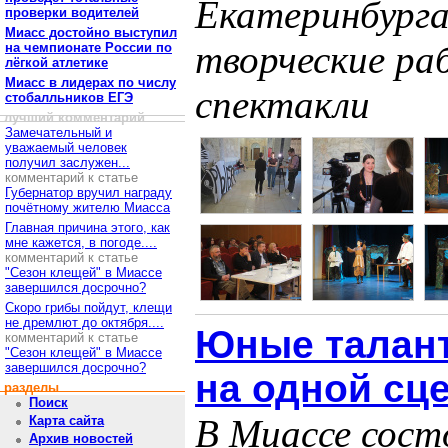
Екатеринбурга
проверки водителей
Миасс достойно выступил
творческие ра
на чемпионате России по
лёгкой атлетике
Миасс в лидерах по числу
спектакли
стобалльников ЕГЭ
лучший комментарий
Замечательный и
уважаемый человек
получил заслужен...
комментарий к статье
Губернатор вручил награду
почётному жителю Миасса
Главная причина этого, как
мне кажется, в погоде....
комментарий к статье
"Сезон клещей" в Миассе
завершился досрочно?
Скоро грибы пойдут, клещи
не дремлют до октября....
Юные талан
комментарий к статье
"Сезон клещей" в Миассе
завершился досрочно?
на одной сц
разделы
Поиск
В Миассе сост
Карта сайта
Архив новостей