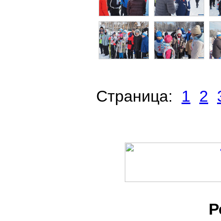
Cтраница:
1
2
Р