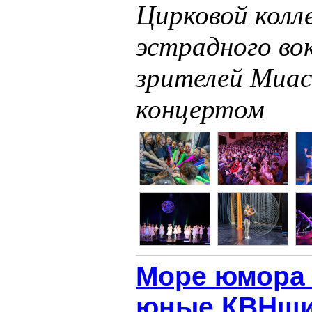
Цирковой колл
эстрадного во
зрителей Миа
концертом
Море юмора 
юные КВНщи