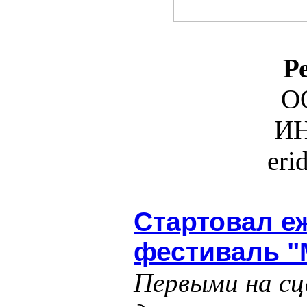
Р
О
ИН
eri
Стартовал е
фестиваль "
Первыми на с