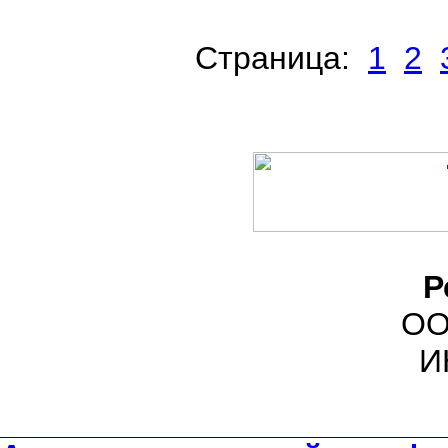
Cтраница:
1
2
Р
ОО
И