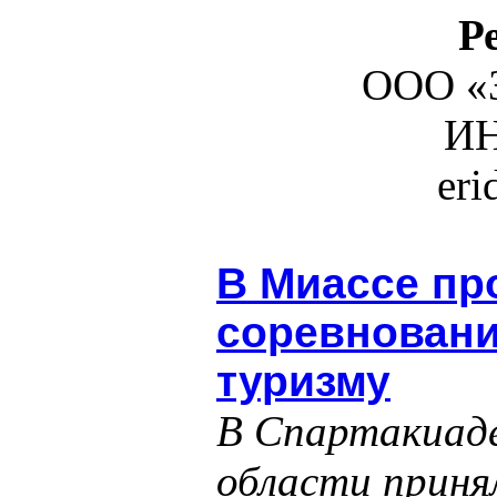
Р
ООО «З
ИН
er
В Миассе пр
соревновани
туризму
В Спартакиаде
области приня