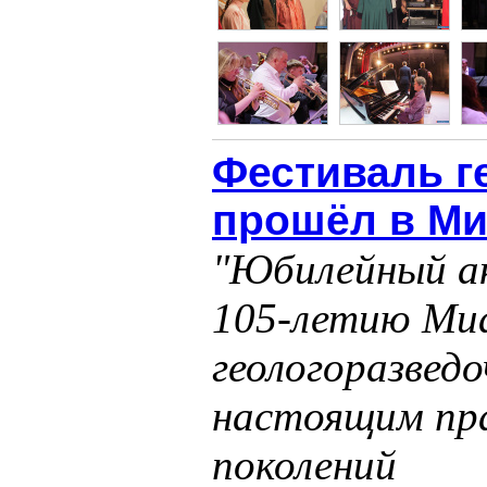
Фестиваль г
прошёл в Ми
"Юбилейный ак
105‑летию Ми
геологоразвед
настоящим пр
поколений