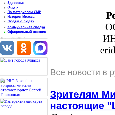
Здоровье
Отдых
Р
По материалам СМИ
История Миасса
Людям о людях
О
Коммунальная сводка
Официальный вестник
ИН
мы в соцсетях
eri
Все новости в 
Зрителям Ми
настоящие "