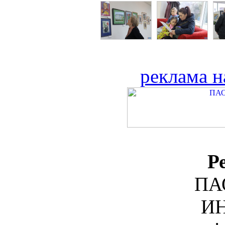
реклама н
Р
ПА
ИН