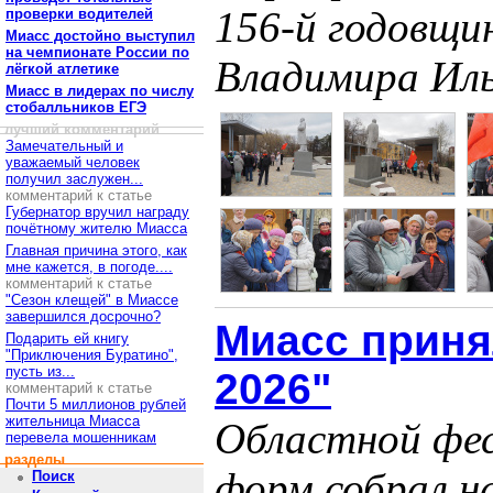
156-й годовщи
проверки водителей
Миасс достойно выступил
на чемпионате России по
Владимира Ил
лёгкой атлетике
Миасс в лидерах по числу
стобалльников ЕГЭ
лучший комментарий
Замечательный и
уважаемый человек
получил заслужен...
комментарий к статье
Губернатор вручил награду
почётному жителю Миасса
Главная причина этого, как
мне кажется, в погоде....
комментарий к статье
"Сезон клещей" в Миассе
завершился досрочно?
Миасс приня
Подарить ей книгу
"Приключения Буратино",
пусть из...
2026"
комментарий к статье
Почти 5 миллионов рублей
жительница Миасса
Областной фе
перевела мошенникам
разделы
форм собрал н
Поиск