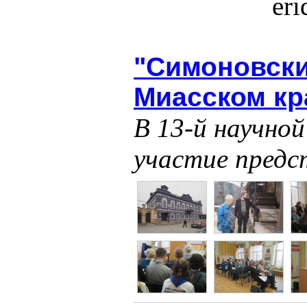
er
"Симоновски
Миасском кр
В 13-й научно
участие предс