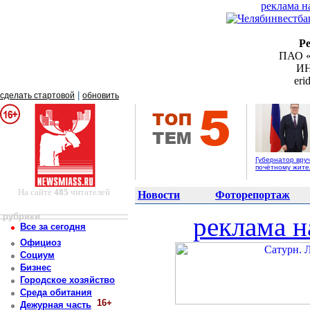
реклама н
Р
ПАО «
ИН
er
|
сделать стартовой
обновить
Губернатор вру
почётному жит
На сайте
485
читателей
Новости
Фоторепортаж
рубрики
реклама н
Все за сегодня
Официоз
Социум
Бизнес
Городское хозяйство
Среда обитания
16+
Дежурная часть