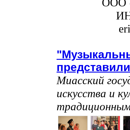
ООО 
ИН
er
"Музыкальны
представили
Миасский госу
искусства и к
традиционным