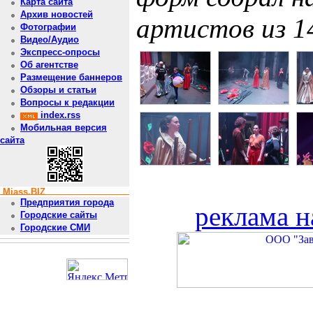
Карта сайта
Архив новостей
артистов из 1
Фотографии
Видео/Аудио
Экспресс-опросы
Об агентстве
Размещение баннеров
Обзоры и статьи
Вопросы к редакции
index.rss
Мобильная версия
сайта
Miass.BIZ
Предприятия города
реклама н
Городские сайты
Городские СМИ