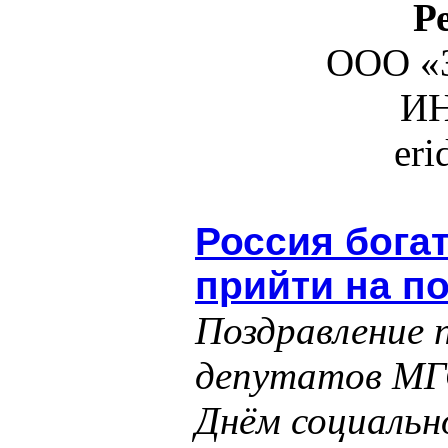
Р
ООО «З
ИН
er
Россия бога
прийти на п
Поздравление 
депутатов МГ
Днём социальн