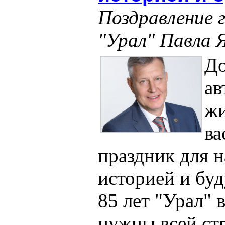
Поздравление 
"Урал" Павла 
До
ав
жи
ва
праздник для н
историей и бу
85 лет "Урал"
нужны всей ст