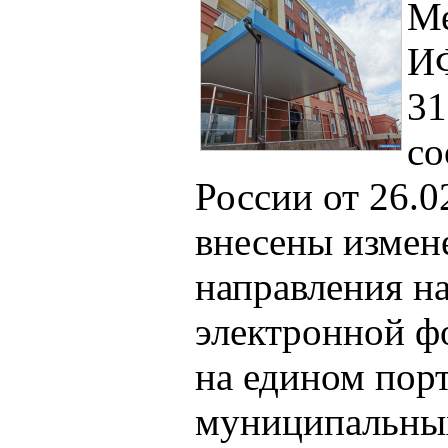
М
И
31
со
России от 26.
внесены измен
направления н
электронной ф
на едином пор
муниципальных 