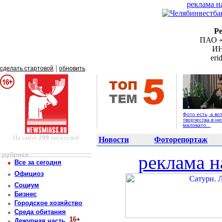
реклама н
Р
ПАО «
ИН
er
|
сделать стартовой
обновить
Фото есть, а во
творчества в ни
маловато...
На сайте
299
читателей
Новости
Фоторепортаж
рубрики
реклама н
Все за сегодня
Официоз
Социум
Бизнес
Городское хозяйство
Среда обитания
16+
Дежурная часть