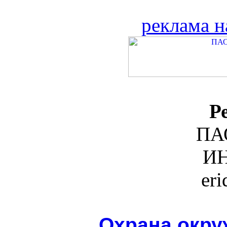
реклама н
Р
ПА
ИН
er
Охрана окру