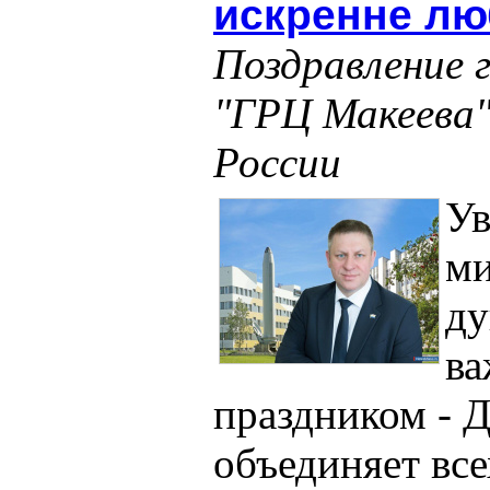
искренне лю
Поздравление 
"ГРЦ Макеева"
России
У
ми
ду
ва
праздником - 
объединяет все