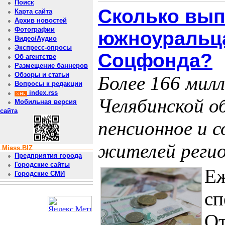
Поиск
Сколько вып
Карта сайта
Архив новостей
Фотографии
южноуральц
Видео/Аудио
Экспресс-опросы
Соцфонда?
Об агентстве
Размещение баннеров
Обзоры и статьи
Более 166 мил
Вопросы к редакции
index.rss
Челябинской о
Мобильная версия
сайта
пенсионное и с
жителей регио
Miass.BIZ
Предприятия города
Городские сайты
Е
Городские СМИ
сп
От