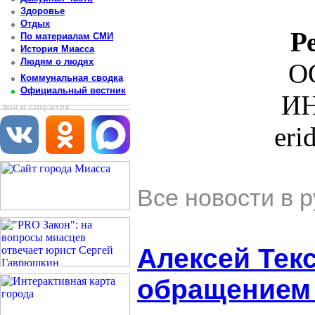
Здоровье
Отдых
Р
По материалам СМИ
История Миасса
Людям о людях
О
Коммунальная сводка
Официальный вестник
ИН
мы в соцсетях
eri
Все новости в 
Алексей Тек
обращением 