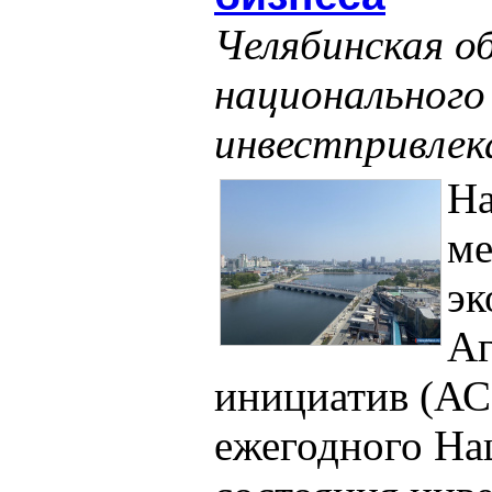
Челябинская о
национального
инвестпривлек
На
м
эк
Аг
инициатив (АС
ежегодного На