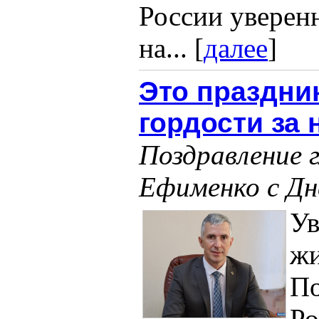
России уверен
на... [
далее
]
Это праздни
гордости за
Поздравление 
Ефименко с Дн
У
жи
По
Ро