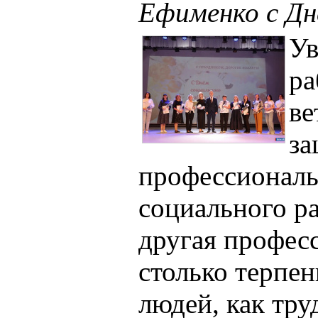
Ефименко с Дн
У
ра
ве
за
профессиональ
социального р
другая професс
столько терпен
людей, как тру