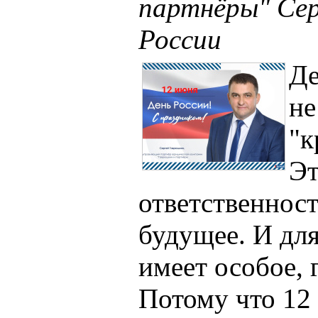
партнёры" Сер
России
Де
не
"к
Эт
ответственност
будущее. И для
имеет особое, 
Потому что 12