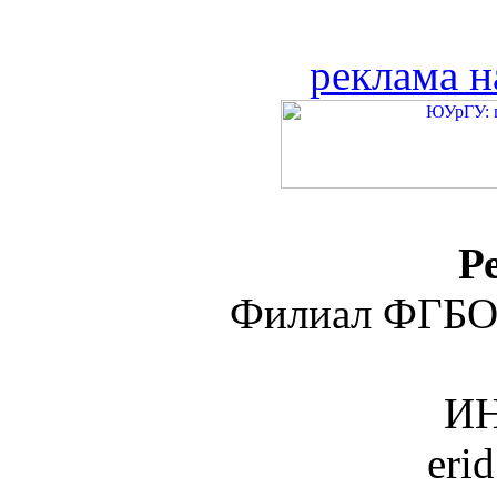
реклама н
Р
Филиал ФГБО
ИН
eri