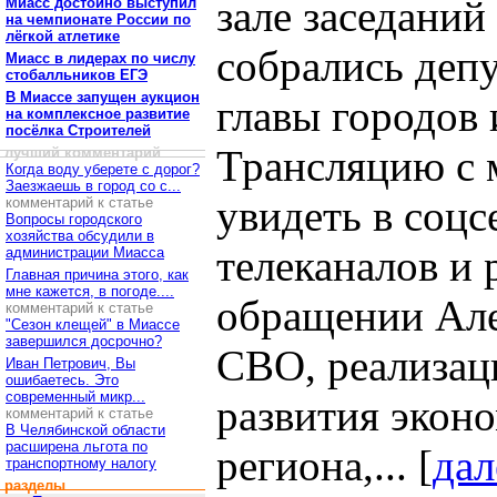
зале заседаний
Миасс достойно выступил
на чемпионате России по
лёгкой атлетике
собрались деп
Миасс в лидерах по числу
стобалльников ЕГЭ
В Миассе запущен аукцион
главы городов 
на комплексное развитие
посёлка Строителей
Трансляцию с 
лучший комментарий
Когда воду уберете с дорог?
Заезжаешь в город со с...
увидеть в соцс
комментарий к статье
Вопросы городского
хозяйства обсудили в
телеканалов и 
администрации Миасса
Главная причина этого, как
мне кажется, в погоде....
обращении Але
комментарий к статье
"Сезон клещей" в Миассе
завершился досрочно?
СВО, реализац
Иван Петрович, Вы
ошибаетесь. Это
современный микр...
развития экон
комментарий к статье
В Челябинской области
расширена льгота по
региона,... [
дал
транспортному налогу
разделы