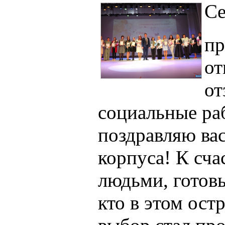
Се
пр
от
от
социальные ра
поздравляю вас
корпуса! К сча
людьми, готов
кто в этом ост