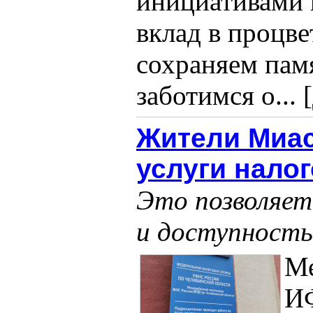
инициативами 
вклад в процв
сохраняем памя
заботимся о... [
Жители Миас
услуги нало
Это позволяе
и доступность
М
И