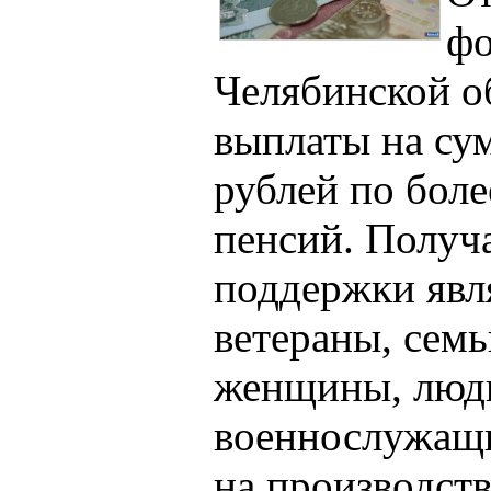
фо
Челябинской о
выплаты на су
рублей по боле
пенсий. Получ
поддержки явл
ветераны, семь
женщины, люди
военнослужащи
на производст