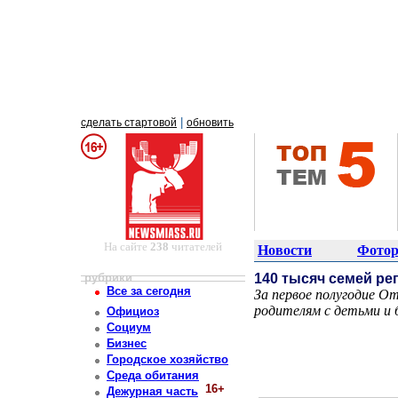
|
сделать стартовой
обновить
На сайте
238
читателей
Новости
Фотор
рубрики
140 тысяч семей р
Все за сегодня
За первое полугодие О
родителям с детьми и 
Официоз
Постоянный адрес статьи: http://newsmiass.ru/index.php?news=83912
Социум
Бизнес
Городское хозяйство
Среда обитания
16+
Дежурная часть