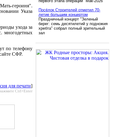
первого этапа операции "Мак-2026"
ать-героиня".
Посёлок Строителей отметил 70-
сновании Указа
летие большим концертом
Праздничный концерт "Зеленый
берег: семь десятилетий у подножия
ериоды ухода за
хребта" собрал полный зрительный
с. многодетных
зал
ут по телефону
сайте СФР.
сия для печати
]
нажмите Ctrl+Enter