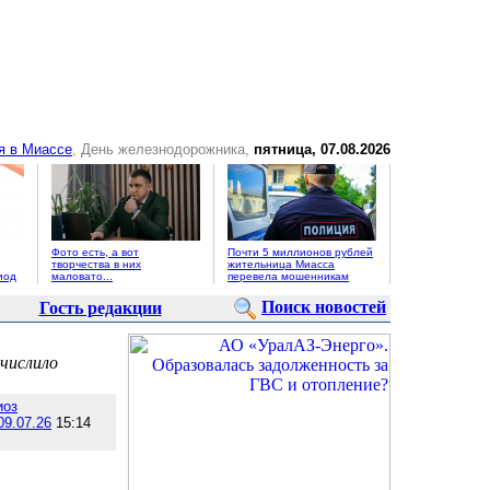
я в Миассе
, День железнодорожника,
пятница, 07.08.2026
Фото есть, а вот
Почти 5 миллионов рублей
творчества в них
жительница Миасса
иод
маловато...
перевела мошенникам
Поиск новостей
Гость редакции
ечислило
иоз
09.07.26
15:14