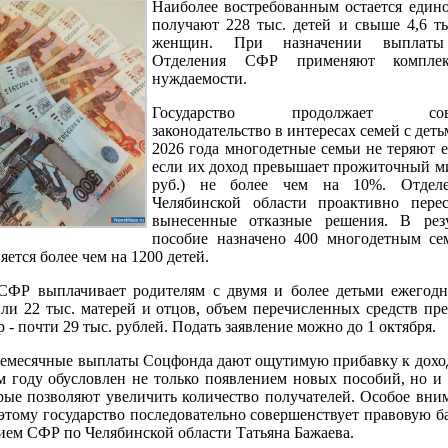
Наиболее востребованным остается едино
получают 228 тыс. детей и свыше 4,6 т
женщин. При назначении выплаты
Отделения СФР применяют компле
нуждаемости.
Государство продолжает совер
законодательство в интересах семей с деть
2026 года многодетные семьи не теряют е
если их доход превышает прожиточный м
руб.) не более чем на 10%. Отде
Челябинской области проактивно перес
вынесенные отказные решения. В резу
пособие назначено 400 многодетным се
ется более чем на 1200 детей.
СФР выплачивает родителям с двумя и более детьми ежегод
ли 22 тыс. матерей и отцов, объем перечисленных средств пр
 - почти 29 тыс. рублей. Подать заявление можно до 1 октября.
емесячные выплаты Соцфонда дают ощутимую прибавку к доход
м году обусловлен не только появлением новых пособий, но и
орые позволяют увеличить количество получателей. Особое вни
этому государство последовательно совершенствует правовую ба
ем СФР по Челябинской области Татьяна Бажаева.