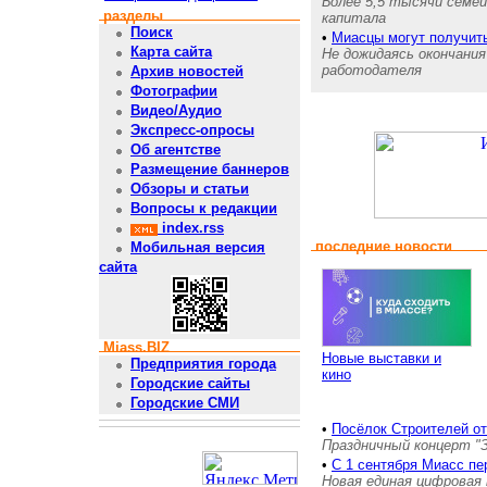
Более 5,5 тысячи семе
разделы
капитала
Поиск
•
Миасцы могут получит
Карта сайта
Не дожидаясь окончания
работодателя
Архив новостей
Фотографии
Видео/Аудио
Экспресс-опросы
Об агентстве
Размещение баннеров
Обзоры и статьи
Вопросы к редакции
index.rss
последние новости
Мобильная версия
сайта
Miass.BIZ
Новые выставки и
Предприятия города
кино
Городские сайты
Городские СМИ
•
Посёлок Строителей о
Праздничный концерт "
•
С 1 сентября Миасс пе
Новая единая цифровая 