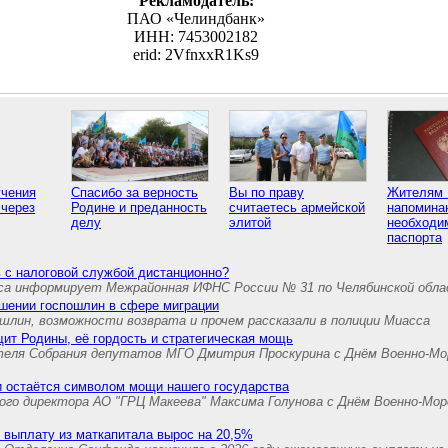
Рекламодатель:
ПАО «Челиндбанк»
ИНН: 7453002182
erid: 2VfnxxR1Ks9
учения
Спасибо за верность
Вы по праву
Жителям 
 через
Родине и преданность
считаетесь армейской
напомина
делу
элитой
необходи
паспорта
 с налоговой службой дистанционно?
са информирует Межрайонная ИФНС России № 31 по Челябинской обл
ышении госпошлин в сфере миграции
шлин, возможности возврата и прочем рассказали в полиции Миасса
ит Родины, её гордость и стратегическая мощь
теля Собрания депутатов МГО Дмитрия Проскурина с Днём Военно-Мо
и остаётся символом мощи нашего государства
ного директора АО "ГРЦ Макеева" Максима Голунова с Днём Военно-Мо
 выплату из маткапитала вырос на 20,5%