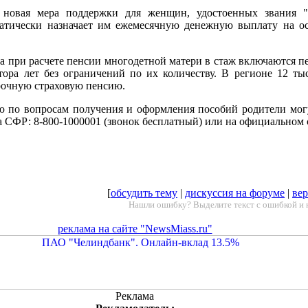
 новая мера поддержки для женщин, удостоенных звания "М
атически назначает им ежемесячную денежную выплату на о
ода при расчете пенсии многодетной матери в стаж включаются п
тора лет без ограничений по их количеству. В регионе 12 ты
очную страховую пенсию.
ю по вопросам получения и оформления пособий родители мог
а СФР: 8-800-1000001 (звонок бесплатный) или на официальном 
[
обсудить тему
|
дискуссия на форуме
|
вер
Нашли ошибку? Выделите текст с ошибкой и 
реклама на сайте "NewsMiass.ru"
Реклама