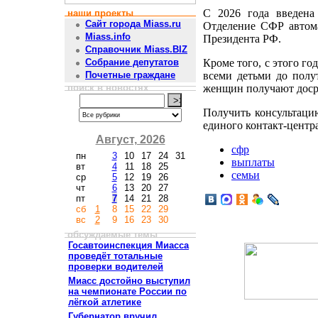
С 2026 года введена
наши проекты
Сайт города Miass.ru
Отделение СФР автом
Miass.info
Президента РФ.
Справочник Miass.BIZ
Кроме того, с этого г
Собрание депутатов
всеми детьми до полу
Почетные граждане
поиск в новостях
женщин получают доср
Получить консультаци
единого контакт-центр
Август, 2026
сфр
пн
3
10
17
24
31
выплаты
вт
4
11
18
25
семьи
ср
5
12
19
26
чт
6
13
20
27
пт
7
14
21
28
сб
1
8
15
22
29
вс
2
9
16
23
30
обсуждаемые темы
Госавтоинспекция Миасса
проведёт тотальные
проверки водителей
Миасс достойно выступил
на чемпионате России по
лёгкой атлетике
Губернатор вручил