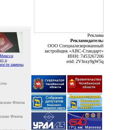
Реклама
Рекламодатель:
ООО Специализированный
застройщик «АВС-Стандарт»
Миасса
ИНН: 7453267206
ют о
erid: 2Vfnxy9gW5q
мости замены
асти
рского Флота
рского Флота