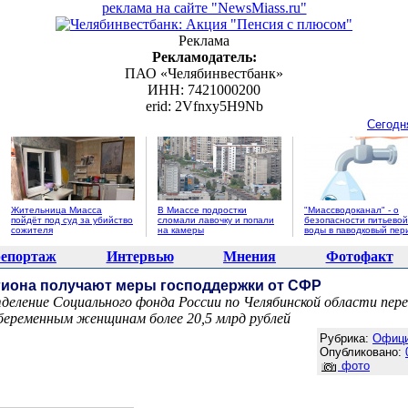
реклама на сайте "NewsMiass.ru"
Реклама
Рекламодатель:
ПАО «Челябинвестбанк»
ИНН: 7421000200
erid: 2Vfnxy5H9Nb
Сегодн
Жительница Миасса
В Миассе подростки
"Миассводоканал" - о
пойдёт под суд за убийство
сломали лавочку и попали
безопасности питьевой
сожителя
на камеры
воды в паводковый пер
епортаж
Интервью
Мнения
Фотофакт
егиона получают меры господдержки от СФР
тделение Социального фонда России по Челябинской области пер
беременным женщинам более 20,5 млрд рублей
Агентство новостей "NewsMiass.ru"
Рубрика:
Офиц
Опубликовано:
фото