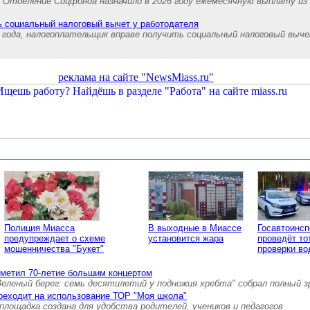
й Отделение Соцфонда назначило в 2026 году ежемесячную выплату из
ь социальный налоговый вычет у работодателя
 года, налогоплательщик вправе получить социальный налоговый выч
реклама на сайте "NewsMiass.ru"
Полиция Миасса
В выходные в Миассе
Госавтоинс
предупреждает о схеме
установится жара
проведёт то
мошенничества "Букет"
проверки во
тметил 70-летие большим концертом
Зеленый берег: семь десятилетий у подножия хребта" собрал полный 
реходит на использование ТОР "Моя школа"
площадка создана для удобства родителей, учеников и педагогов