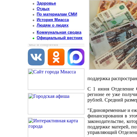
Здоровье
Отдых
По материалам СМИ
История Миасса
Людям о людях
Коммунальная сводка
Официальный вестник
мы в соцсетях
поддержка распространя
С 1 июня Отделение 
регионе ее уже получи
рублей. Средний размер
"Единовременные и еж
финансирования в это
законодательстве, кот
поддержке матерей, по
управляющий Отделени