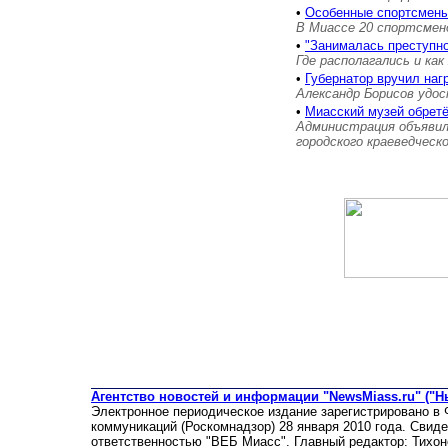
•
Особенные спортсмены
В Миассе 20 спортсмен
•
"Занималась преступн
Где располагались и как
•
Губернатор вручил на
Александр Борисов удос
•
Миасский музей обретё
Администрация объявил
городского краеведческ
Агентство новостей и информации "NewsMiass.ru" ("Н
Электронное периодическое издание зарегистрировано в
коммуникаций (Роскомнадзор) 28 января 2010 года. Свид
ответственностью "ВЕБ Миасс". Главный редактор: Тихон