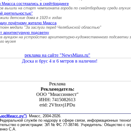
 Миасса состязались в скейтбординге
ов вышли на старт чемпионата города по скейтбордингу среди глухих
ой деятельностью"
 жили детские дома в 1920-х годах
граду почётному жителю Миасса
тоен медали "За заслуги перед Челябинской областью"
т архитектурную подсветку
а аукцион на устройство архитектурно-художественного подсветки 
ого музея
реклама на сайте "NewsMiass.ru"
Реклама
Рекламодатель:
ООО "Миассинвест"
ИНН: 7415082613
erid: 2Vfnxvj1PDu
ьюсМиасс.ру")
. Миасс, 2004-2026.
 Федеральной службе по надзору в сфере связи, информационных техно
етельство о регистрации: ЭЛ № ФС 77-38746. Учредитель: Общество с о
енко С.А.