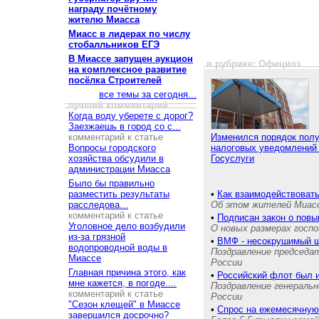
награду почётному
жителю Миасса
Миасс в лидерах по числу
стобалльников ЕГЭ
В Миассе запущен аукцион
в рубрике: Официоз
на комплексное развитие
посёлка Строителей
все темы за сегодня...
лучший комментарий
Когда воду уберете с дорог?
Заезжаешь в город со с...
комментарий к статье
Изменился порядок пол
Вопросы городского
налоговых уведомлений
хозяйства обсудили в
Госуслуги
администрации Миасса
Было бы правильно
разместить результаты
•
Как взаимодействовать
расследова...
Об этом жителей Миас
комментарий к статье
•
Подписан закон о пов
Уголовное дело возбудили
О новых размерах госпо
из-за грязной
•
ВМФ - несокрушимый щ
водопроводной воды в
Поздравление председа
Миассе
России
Главная причина этого, как
•
Российский флот был 
мне кажется, в погоде....
Поздравление генераль
комментарий к статье
России
"Сезон клещей" в Миассе
•
Спрос на ежемесячную
завершился досрочно?