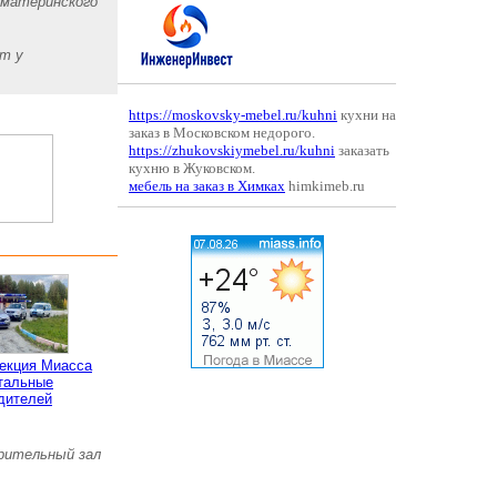
 материнского
ет у
https://moskovsky-mebel.ru/kuhni
кухни на
заказ в Московском недорого.
https://zhukovskiymebel.ru/kuhni
заказать
кухню в Жуковском.
мебель на заказ в Химках
himkimeb.ru
пекция Миасса
тальные
дителей
зрительный зал