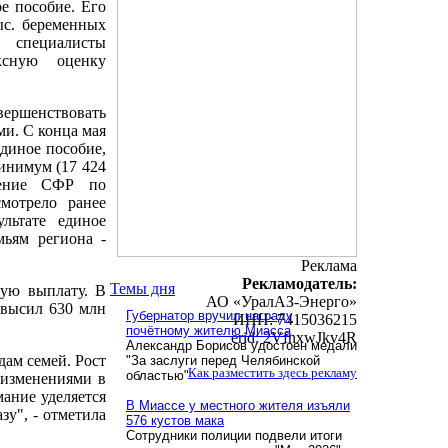
е пособие. Его
ыс. беременных
 специалисты
ксную оценку
шенствовать
ми. С конца мая
диное пособие,
инимум (17 424
ление СФР по
мотрело ранее
льтате единое
мьям региона -
Реклама
Рекламодатель:
Темы дня
ную выплату. В
АО «УралАЗ-Энерго»
евысил 630 млн
Губернатор вручил награду
ИНН: 7415036215
почётному жителю Миасса
erid: 2VfnxwJkv4R
Александр Борисов удостоен медали
ам семей. Рост
"За заслуги перед Челябинской
Как разместить здесь рекламу
областью"
 изменениями в
мание уделяется
В Миассе у местного жителя изъяли
зу", - отметила
576 кустов мака
Сотрудники полиции подвели итоги