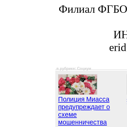
Филиал ФГБО
ИН
eri
в рубрике: Социум
Полиция Миасса
предупреждает о
схеме
мошенничества