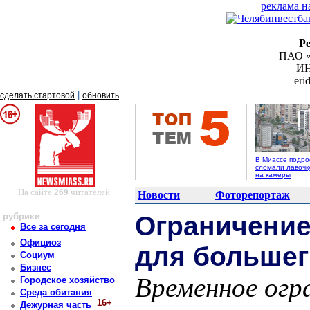
реклама н
Р
ПАО «
ИН
er
|
сделать стартовой
обновить
В Миассе подро
сломали лавочк
на камеры
На сайте
269
читателей
Новости
Фоторепортаж
рубрики
Ограничение
Все за сегодня
Официоз
для большег
Социум
Бизнес
Временное огр
Городское хозяйство
Среда обитания
16+
Дежурная часть