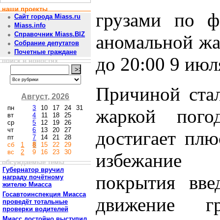
наши проекты
грузами по ф
Сайт города Miass.ru
Miass.info
Справочник Miass.BIZ
аномальной жа
Собрание депутатов
Почетные граждане
до 20:00 9 июл
поиск в новостях
Причиной стал
Август, 2026
пн
3
10
17
24
31
жаркой погод
вт
4
11
18
25
ср
5
12
19
26
чт
6
13
20
27
достигает плю
пт
7
14
21
28
сб
1
8
15
22
29
вс
2
9
16
23
30
избежание 
обсуждаемые темы
Губернатор вручил
покрытия вве
награду почётному
жителю Миасса
Госавтоинспекция Миасса
движение гру
проведёт тотальные
проверки водителей
Миасс достойно выступил