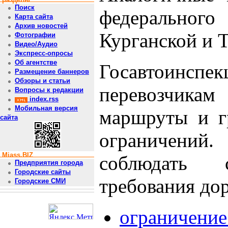
Поиск
федерального
Карта сайта
Архив новостей
Курганской и 
Фотографии
Видео/Аудио
Экспресс-опросы
Об агентстве
Госавтоин
Размещение баннеров
Обзоры и статьи
перевозчикам
Вопросы к редакции
index.rss
Мобильная версия
маршруты и г
сайта
ограничений
Miass.BIZ
соблюдать
Предприятия города
Городские сайты
требования до
Городские СМИ
ограничение