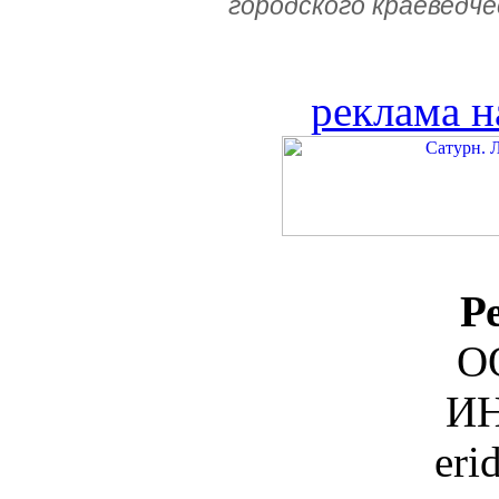
городского краеведче
реклама н
Р
О
ИН
eri