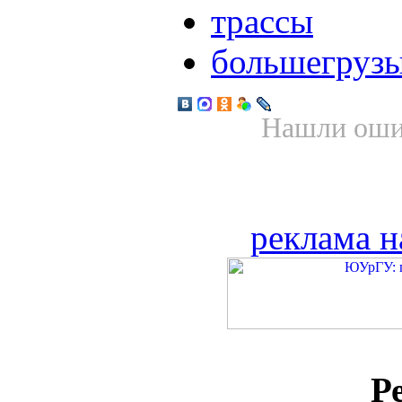
трассы
большегруз
Нашли ошиб
реклама н
Р