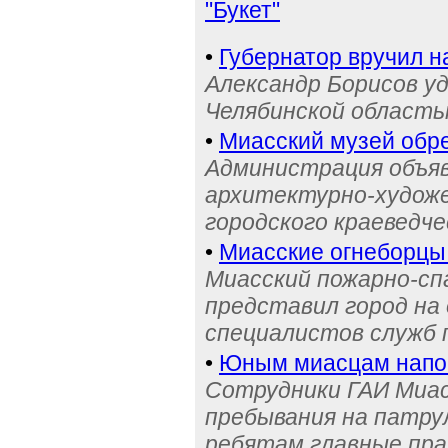
"Букет"
•
Губернатор вручил н
Александр Борисов уд
Челябинской область
•
Миасский музей обре
Администрация объяв
архитектурно-художе
городского краеведче
•
Миасские огнеборцы
Миасский пожарно-сп
представил город на
специалистов служб
•
Юным миасцам нап
Сотрудники ГАИ Миас
пребывания на патру
ребятам главные пра