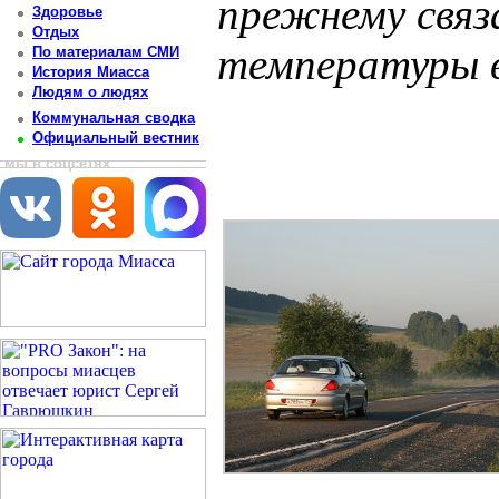
прежнему связ
Здоровье
Отдых
температуры в
По материалам СМИ
История Миасса
Людям о людях
Постоянный адрес статьи: http://newsmiass.ru/index.php?news=83911
Коммунальная сводка
Официальный вестник
мы в соцсетях