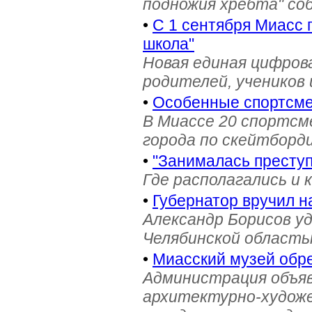
подножия хребта" со
•
С 1 сентября Миасс 
школа"
Новая единая цифров
родителей, учеников 
•
Особенные спортсме
В Миассе 20 спортс
города по скейтборди
•
"Занималась престу
Где располагались и 
•
Губернатор вручил н
Александр Борисов уд
Челябинской область
•
Миасский музей обре
Администрация объяв
архитектурно-художе