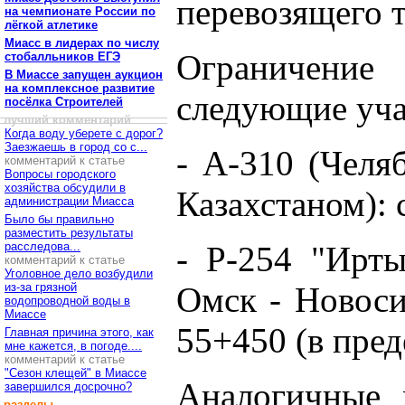
перевозящего 
на чемпионате России по
лёгкой атлетике
Миасс в лидерах по числу
Ограничени
стобалльников ЕГЭ
В Миассе запущен аукцион
на комплексное развитие
следующие уча
посёлка Строителей
лучший комментарий
Когда воду уберете с дорог?
Заезжаешь в город со с...
- А-310 (Челя
комментарий к статье
Вопросы городского
хозяйства обсудили в
Казахстаном): 
администрации Миасса
Было бы правильно
разместить результаты
расследова...
- Р-254 "Ирты
комментарий к статье
Уголовное дело возбудили
из-за грязной
Омск - Новоси
водопроводной воды в
Миассе
55+450 (в пред
Главная причина этого, как
мне кажется, в погоде....
комментарий к статье
"Сезон клещей" в Миассе
Аналогичные 
завершился досрочно?
разделы