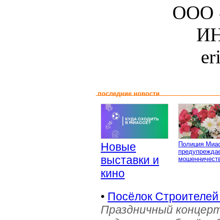
ООО 
ИН
er
последние новости
Новые
Полиция Миа
предупреждае
выставки и
мошенничеств
кино
•
Посёлок Строителей
Праздничный концерт