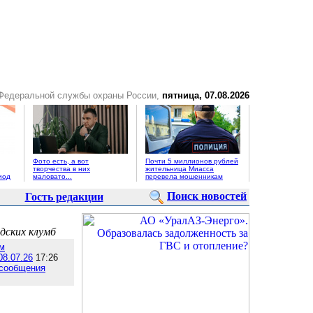
 Федеральной службы охраны России,
пятница, 07.08.2026
Фото есть, а вот
Почти 5 миллионов рублей
творчества в них
жительница Миасса
иод
маловато...
перевела мошенникам
Поиск новостей
Гость редакции
дских клумб
м
08.07.26
17:26
 сообщения