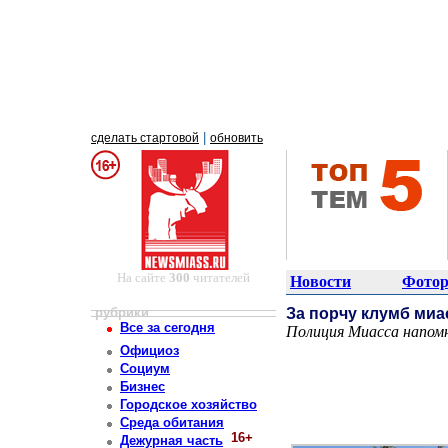
|
сделать стартовой
обновить
На сайте
300
читателей
Новости
Фотор
рубрики
За порчу клумб миа
Все за сегодня
Полиция Миасса напомн
Постоянный адрес статьи: http://newsmiass.ru/index.php?news=83903
Официоз
Социум
Бизнес
Городское хозяйство
Среда обитания
16+
Дежурная часть