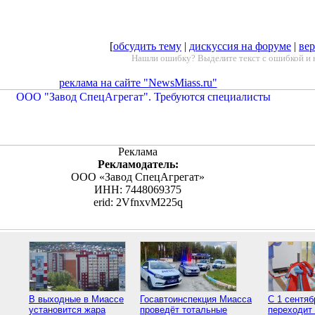
[
обсудить тему
|
дискуссия на форуме
|
вер
Нашли ошибку? Выделите текст с ошибкой и 
реклама на сайте "NewsMiass.ru"
Реклама
Рекламодатель:
ООО «Завод СпецАгрегат»
ИНН: 7448069375
erid: 2VfnxvM225q
В выходные в Миассе
Госавтоинспекция Миасса
С 1 сентя
установится жара
проведёт тотальные
переходит