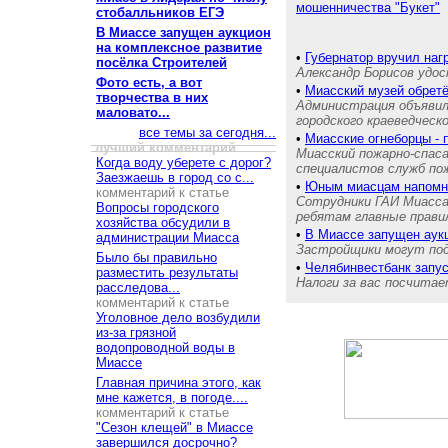
мошенничества "Букет"
стобалльников ЕГЭ
В Миассе запущен аукцион
на комплексное развитие
•
Губернатор вручил на
посёлка Строителей
Александр Борисов удос
Фото есть, а вот
•
Миасский музей обретё
творчества в них
Администрация объявил
маловато...
городского краеведческ
все темы за сегодня...
•
Миасские огнеборцы - 
лучший комментарий
Миасский пожарно-спас
Когда воду уберете с дорог?
специалистов служб п
Заезжаешь в город со с...
•
Юным миасцам напом
комментарий к статье
Сотрудники ГАИ Миасса
Вопросы городского
ребятам главные прави
хозяйства обсудили в
•
В Миассе запущен аукц
администрации Миасса
Застройщики могут пода
Было бы правильно
•
Челябинвестбанк запу
разместить результаты
Налоги за вас посчита
расследова...
комментарий к статье
Уголовное дело возбудили
из-за грязной
водопроводной воды в
Миассе
Главная причина этого, как
мне кажется, в погоде....
комментарий к статье
"Сезон клещей" в Миассе
завершился досрочно?