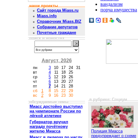
вандализм
наши проекты
порча имущества
Сайт города Miass.ru
Miass.info
Справочник Miass.BIZ
Собрание депутатов
Почетные граждане
поиск в новостях
Август, 2026
пн
3
10
17
24
31
вт
4
11
18
25
ср
5
12
19
26
чт
6
13
20
27
пт
7
14
21
28
сб
1
8
15
22
29
вс
2
9
16
23
30
в рубрике: Социум
обсуждаемые темы
Миасс достойно выступил
на чемпионате России по
лёгкой атлетике
Губернатор вручил
награду почётному
жителю Миасса
Полиция Миасса
предупреждает о схеме
Миасс в лидерах по числу