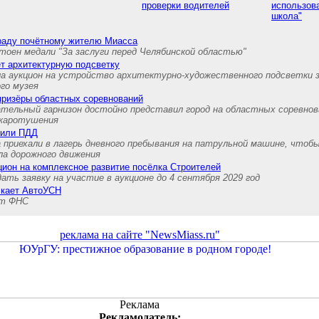
проверки водителей
использов
школа"
граду почётному жителю Миасса
тоен медали "За заслуги перед Челябинской областью"
т архитектурную подсветку
а аукцион на устройство архитектурно-художественного подсветки 
ого музея
призёры областных соревнований
ательный гарнизон достойно представил город на областных соревнов
ожаротушения
нили ПДД
 приехали в лагерь дневного пребывания на патрульной машине, чтоб
ла дорожного движения
ион на комплексное развитие посёлка Строителей
ть заявку на участие в аукционе до 4 сентября 2029 год
скает АвтоУСН
ет ФНС
реклама на сайте "NewsMiass.ru"
Реклама
Рекламодатель: