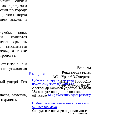
ились случаи
тов городского
ссии по городу
цветов и порча
нием закона и
лумбы, вазоны,
ки являются
ется срывать
, выкапывать
ревья, а также
тройства.
 статьям 7.17 и
Реклама
ить уголовная
Рекламодатель:
Темы дня
АО «УралАЗ-Энерго»
Губернатор вручил награду
ИНН: 7415036215
ный ущерб. Его
почётному жителю Миасса
erid: 2VfnxwJkv4R
Александр Борисов удостоен медали
"За заслуги перед Челябинской
асса, отметив,
Как разместить здесь рекламу
областью"
сохранять.
В Миассе у местного жителя изъяли
576 кустов мака
Сотрудники полиции подвели итоги