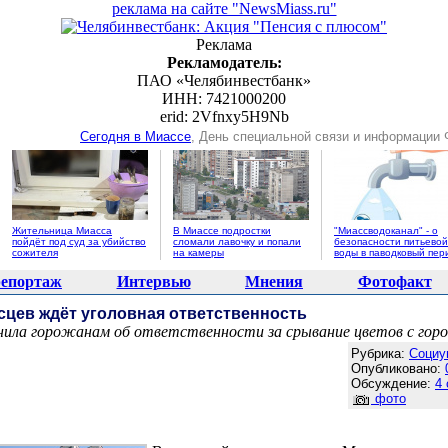
реклама на сайте "NewsMiass.ru"
Реклама
Рекламодатель:
ПАО «Челябинвестбанк»
ИНН: 7421000200
erid: 2Vfnxy5H9Nb
Сегодня в Миассе
, День специальной связи и информации
Жительница Миасса
В Миассе подростки
"Миассводоканал" - о
пойдёт под суд за убийство
сломали лавочку и попали
безопасности питьевой
сожителя
на камеры
воды в паводковый пер
епортаж
Интервью
Мнения
Фотофакт
сцев ждёт уголовная ответственность
ила горожанам об ответственности за срывание цветов с горо
Агентство новостей "NewsMiass.ru"
Рубрика:
Социу
Опубликовано:
Обсуждение:
4
фото