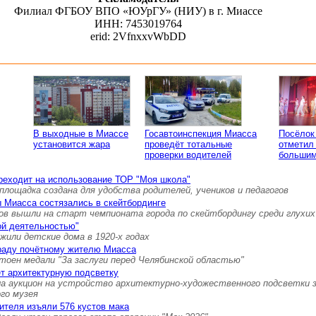
Филиал ФГБОУ ВПО «ЮУрГУ» (НИУ) в г. Миассе
ИНН: 7453019764
erid: 2VfnxxvWbDD
В выходные в Миассе
Госавтоинспекция Миасса
Посёлок
установится жара
проведёт тотальные
отметил
проверки водителей
большим
реходит на использование ТОР "Моя школа"
площадка создана для удобства родителей, учеников и педагогов
 Миасса состязались в скейтбординге
ов вышли на старт чемпионата города по скейтбордингу среди глухих
ой деятельностью"
 жили детские дома в 1920-х годах
граду почётному жителю Миасса
тоен медали "За заслуги перед Челябинской областью"
т архитектурную подсветку
а аукцион на устройство архитектурно-художественного подсветки 
ого музея
ителя изъяли 576 кустов мака