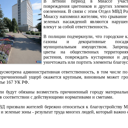
В летний период в Миассе участ
повреждения цветников и других элемен
озеленения. В связи с этим Отдел МВД Ро
Миассу напомнил жителям, что срывание 
зеленых насаждений являются наруше
влекут за собой ответственность.
В полиции подчеркнули, что городские к
газоны и декоративные посад
муниципальным имуществом. Запреща
цветы на общественных территориях
растения, повреждать кустарники и де
уничтожать или портить элементы благоус
дусмотрена административная ответственность, в том числе по
причиненный ущерб окажется крупным, виновным может гроз
тье 167 УК РФ.
ли будут обязаны возместить причиненный городу материаль
 в соответствии с действующими нормативами и сметами.
Д призвали жителей бережно относиться к благоустройству Ми
и зеленые зоны - результат труда многих людей, который важно 