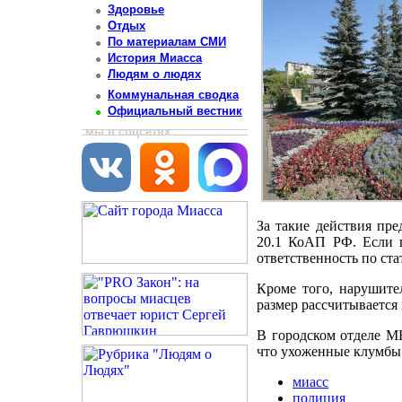
Здоровье
Отдых
По материалам СМИ
История Миасса
Людям о людях
Коммунальная сводка
Официальный вестник
мы в соцсетях
За такие действия пре
20.1 КоАП РФ. Если 
ответственность по ста
Кроме того, нарушите
размер рассчитывается
В городском отделе МВ
что ухоженные клумбы 
миасс
полиция