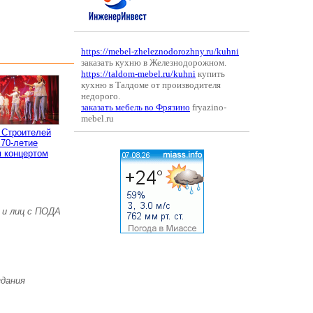
https://mebel-zheleznodorozhny.ru/kuhni
заказать кухню в Железнодорожном.
https://taldom-mebel.ru/kuhni
купить
кухню в Талдоме от производителя
недорого.
заказать мебель во Фрязино
fryazino-
mebel.ru
 Строителей
 70-летие
 концертом
 и лиц с ПОДА
здания