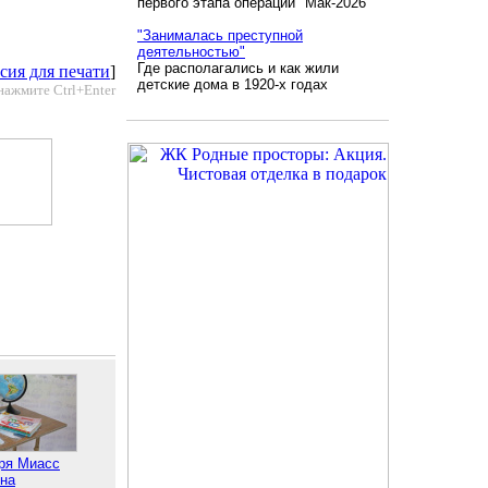
первого этапа операции "Мак-2026"
"Занималась преступной
деятельностью"
Где располагались и как жили
сия для печати
]
детские дома в 1920-х годах
нажмите Ctrl+Enter
бря Миасс
 на