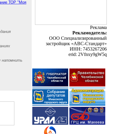
ание ТОР "Моя
Реклама
здания
Рекламодатель:
ООО Специализированный
застройщик «АВС-Стандарт»
аниях
ИНН: 7453267206
erid: 2Vfnxy9gW5q
ы напомнить