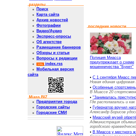
разделы
Поиск
Карта сайта
Архив новостей
Фотографии
последние новости
Видео/Аудио
Экспресс-опросы
Об агентстве
Размещение баннеров
Обзоры и статьи
Полиция Миасса
Вопросы к редакции
предупреждает о схеме
index.rss
мошенничества "Букет"
Мобильная версия
сайта
•
С 1 сентября Миасс пе
Новая единая цифровая 
•
Особенные спортсмены
В Миассе 20 спортсмен
Miass.BIZ
•
"Занималась преступн
Предприятия города
Где располагались и как
Городские сайты
•
Губернатор вручил на
Александр Борисов удос
Городские СМИ
•
Миасский музей обретё
Администрация объявил
городского краеведческ
•
В Миассе у местного ж